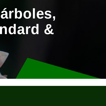
árboles,
andard &