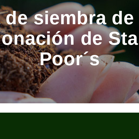
 de siembra de 
donación de St
Poor´s