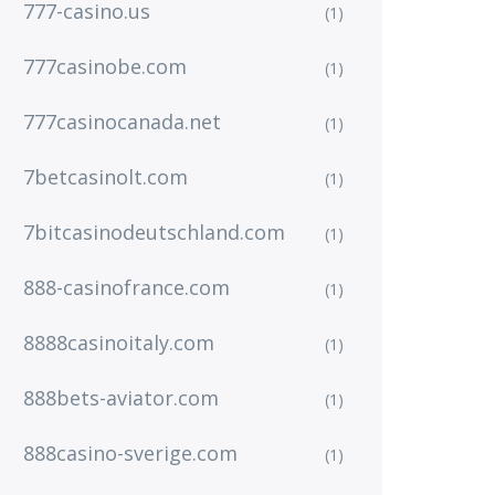
777-casino.us
(1)
777casinobe.com
(1)
777casinocanada.net
(1)
7betcasinolt.com
(1)
7bitcasinodeutschland.com
(1)
888-casinofrance.com
(1)
8888casinoitaly.com
(1)
888bets-aviator.com
(1)
888casino-sverige.com
(1)