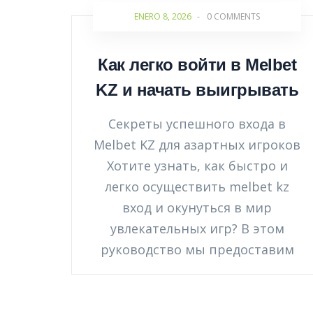
ENERO 8, 2026
-
0 COMMENTS
Как легко войти в Melbet
KZ и начать выигрывать
Секреты успешного входа в
Melbet KZ для азартных игроков
Хотите узнать, как быстро и
легко осуществить melbet kz
вход и окунуться в мир
увлекательных игр? В этом
руководство мы предоставим