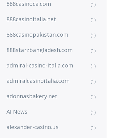
888casinoca.com
(1)
888casinoitalia.net
(1)
888casinopakistan.com
(1)
888starzbangladesh.com
(1)
admiral-casino-italia.com
(1)
admiralcasinoitalia.com
(1)
adonnasbakery.net
(1)
AI News
(1)
alexander-casino.us
(1)