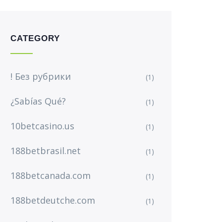
CATEGORY
! Без рубрики
(1)
¿Sabías Qué?
(1)
10betcasino.us
(1)
188betbrasil.net
(1)
188betcanada.com
(1)
188betdeutche.com
(1)