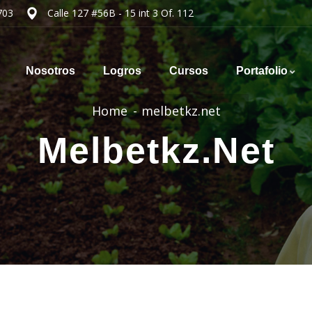
703
Calle 127 #56B - 15 int 3 Of. 112
Nosotros
Logros
Cursos
Portafolio
Home
melbetkz.net
Melbetkz.net