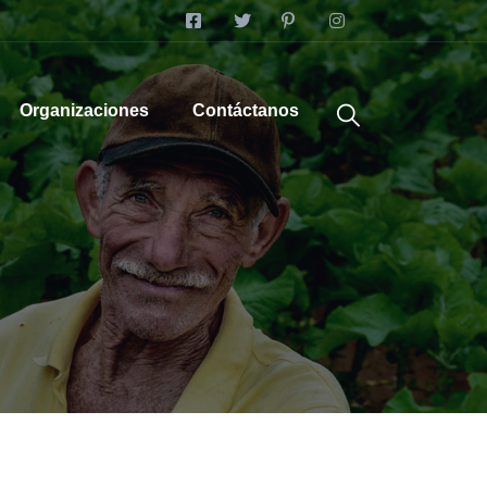
Organizaciones
Contáctanos