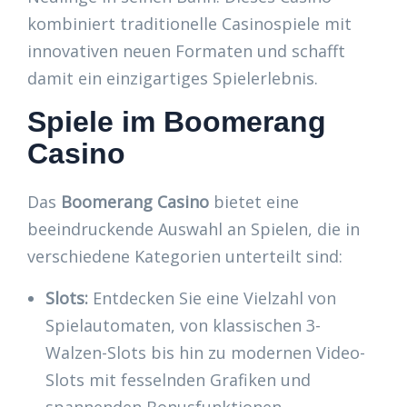
kombiniert traditionelle Casinospiele mit
innovativen neuen Formaten und schafft
damit ein einzigartiges Spielerlebnis.
Spiele im Boomerang
Casino
Das
Boomerang Casino
bietet eine
beeindruckende Auswahl an Spielen, die in
verschiedene Kategorien unterteilt sind:
Slots:
Entdecken Sie eine Vielzahl von
Spielautomaten, von klassischen 3-
Walzen-Slots bis hin zu modernen Video-
Slots mit fesselnden Grafiken und