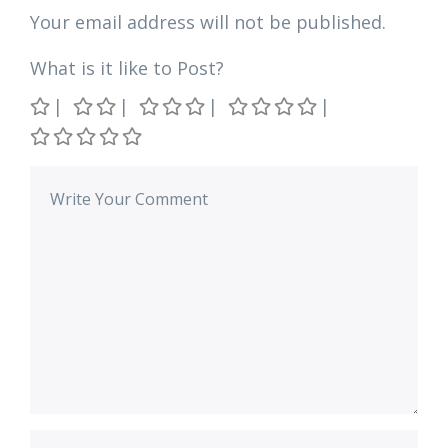
Your email address will not be published.
What is it like to Post?