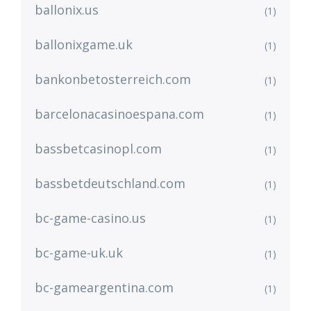
ballonix.us
(1)
ballonixgame.uk
(1)
bankonbetosterreich.com
(1)
barcelonacasinoespana.com
(1)
bassbetcasinopl.com
(1)
bassbetdeutschland.com
(1)
bc-game-casino.us
(1)
bc-game-uk.uk
(1)
bc-gameargentina.com
(1)