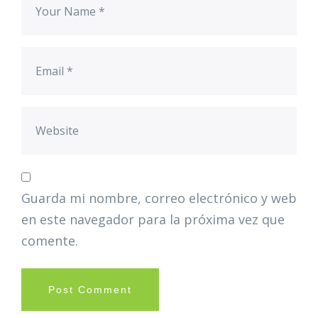
Guarda mi nombre, correo electrónico y web
en este navegador para la próxima vez que
comente.