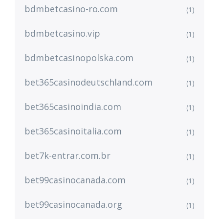
bdmbetcasino-ro.com
(1)
bdmbetcasino.vip
(1)
bdmbetcasinopolska.com
(1)
bet365casinodeutschland.com
(1)
bet365casinoindia.com
(1)
bet365casinoitalia.com
(1)
bet7k-entrar.com.br
(1)
bet99casinocanada.com
(1)
bet99casinocanada.org
(1)