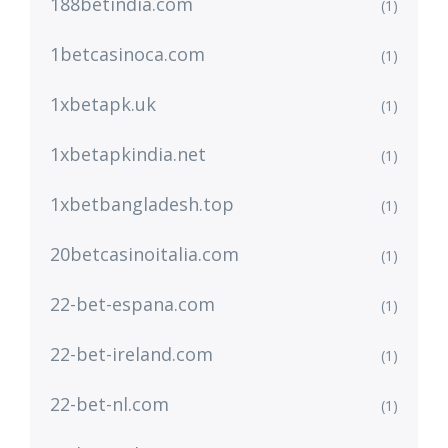
188betindia.com
(1)
1betcasinoca.com
(1)
1xbetapk.uk
(1)
1xbetapkindia.net
(1)
1xbetbangladesh.top
(1)
20betcasinoitalia.com
(1)
22-bet-espana.com
(1)
22-bet-ireland.com
(1)
22-bet-nl.com
(1)