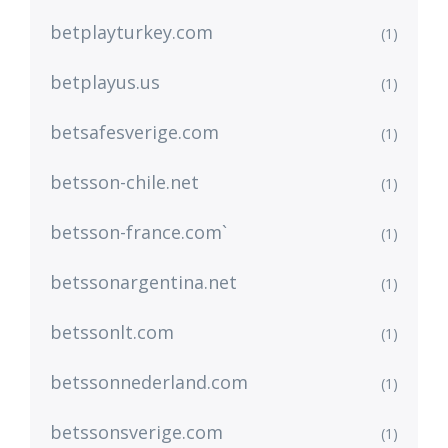
betplayturkey.com
(1)
betplayus.us
(1)
betsafesverige.com
(1)
betsson-chile.net
(1)
betsson-france.com`
(1)
betssonargentina.net
(1)
betssonlt.com
(1)
betssonnederland.com
(1)
betssonsverige.com
(1)