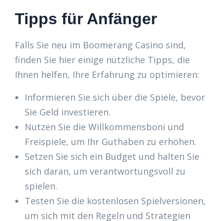
Tipps für Anfänger
Falls Sie neu im Boomerang Casino sind,
finden Sie hier einige nützliche Tipps, die
Ihnen helfen, Ihre Erfahrung zu optimieren:
Informieren Sie sich über die Spiele, bevor
Sie Geld investieren.
Nutzen Sie die Willkommensboni und
Freispiele, um Ihr Guthaben zu erhöhen.
Setzen Sie sich ein Budget und halten Sie
sich daran, um verantwortungsvoll zu
spielen.
Testen Sie die kostenlosen Spielversionen,
um sich mit den Regeln und Strategien