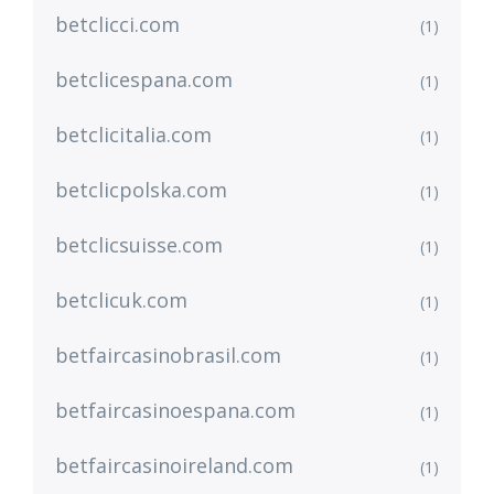
betclicci.com
(1)
betclicespana.com
(1)
betclicitalia.com
(1)
betclicpolska.com
(1)
betclicsuisse.com
(1)
betclicuk.com
(1)
betfaircasinobrasil.com
(1)
betfaircasinoespana.com
(1)
betfaircasinoireland.com
(1)