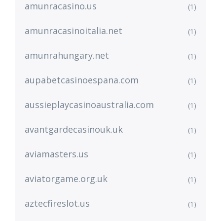
amunracasino.us
(1)
amunracasinoitalia.net
(1)
amunrahungary.net
(1)
aupabetcasinoespana.com
(1)
aussieplaycasinoaustralia.com
(1)
avantgardecasinouk.uk
(1)
aviamasters.us
(1)
aviatorgame.org.uk
(1)
aztecfireslot.us
(1)