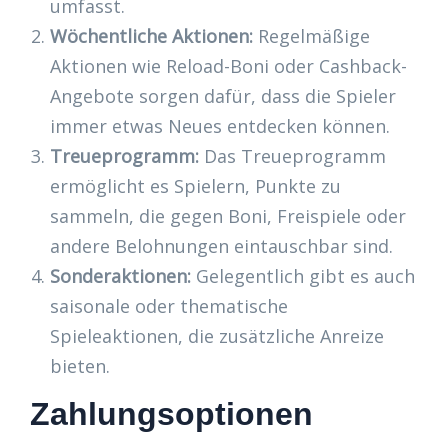
umfasst.
Wöchentliche Aktionen:
Regelmäßige
Aktionen wie Reload-Boni oder Cashback-
Angebote sorgen dafür, dass die Spieler
immer etwas Neues entdecken können.
Treueprogramm:
Das Treueprogramm
ermöglicht es Spielern, Punkte zu
sammeln, die gegen Boni, Freispiele oder
andere Belohnungen eintauschbar sind.
Sonderaktionen:
Gelegentlich gibt es auch
saisonale oder thematische
Spieleaktionen, die zusätzliche Anreize
bieten.
Zahlungsoptionen