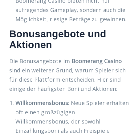
Boomerang Casino bieten nicht nur
aufregendes Gameplay, sondern auch die
Möglichkeit, riesige Beträge zu gewinnen.
Bonusangebote und
Aktionen
Die Bonusangebote im
Boomerang Casino
sind ein weiterer Grund, warum Spieler sich
für diese Plattform entscheiden. Hier sind
einige der häufigsten Boni und Aktionen:
Willkommensbonus:
Neue Spieler erhalten
oft einen großzügigen
Willkommensbonus, der sowohl
Einzahlungsboni als auch Freispiele