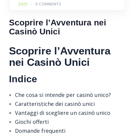
2025
-
0 COMMENTS
Scoprire l’Avventura nei
Casinò Unici
Scoprire l’Avventura
nei Casinò Unici
Indice
Che cosa si intende per casinò unico?
Caratteristiche dei casinò unici
Vantaggi di scegliere un casinò unico
Giochi offerti
Domande frequenti