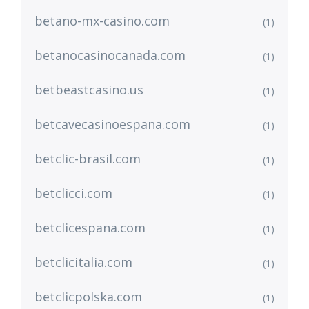
betano-mx-casino.com
(1)
betanocasinocanada.com
(1)
betbeastcasino.us
(1)
betcavecasinoespana.com
(1)
betclic-brasil.com
(1)
betclicci.com
(1)
betclicespana.com
(1)
betclicitalia.com
(1)
betclicpolska.com
(1)