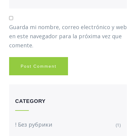
Guarda mi nombre, correo electrónico y web
en este navegador para la próxima vez que
comente.
CATEGORY
! Без рубрики
(1)