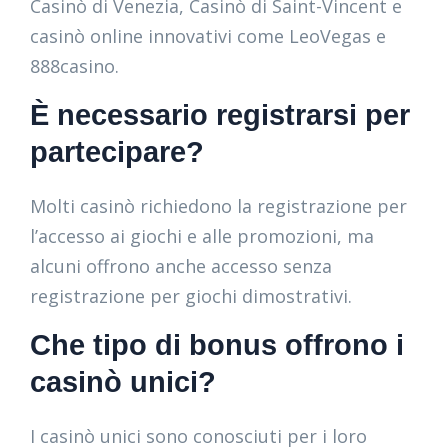
Casinò di Venezia, Casinò di Saint-Vincent e
casinò online innovativi come LeoVegas e
888casino.
È necessario registrarsi per
partecipare?
Molti casinò richiedono la registrazione per
l’accesso ai giochi e alle promozioni, ma
alcuni offrono anche accesso senza
registrazione per giochi dimostrativi.
Che tipo di bonus offrono i
casinò unici?
I casinò unici sono conosciuti per i loro