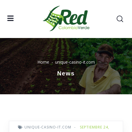
Home
unique-casino-it.com
News
UNIQUE-CASINO-IT.COM
-
SEPTIEMBRE 24,