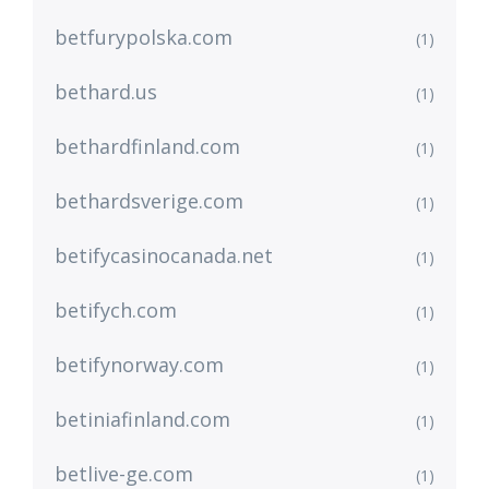
betfurypolska.com
(1)
bethard.us
(1)
bethardfinland.com
(1)
bethardsverige.com
(1)
betifycasinocanada.net
(1)
betifych.com
(1)
betifynorway.com
(1)
betiniafinland.com
(1)
betlive-ge.com
(1)