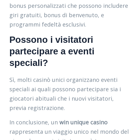
bonus personalizzati che possono includere
giri gratuiti, bonus di benvenuto, e
programmi fedeltà esclusivi.
Possono i visitatori
partecipare a eventi
speciali?
Sì, molti casinò unici organizzano eventi
speciali ai quali possono partecipare sia i
giocatori abituali che i nuovi visitatori,
previa registrazione.
In conclusione, un
win unique casino
rappresenta un viaggio unico nel mondo del