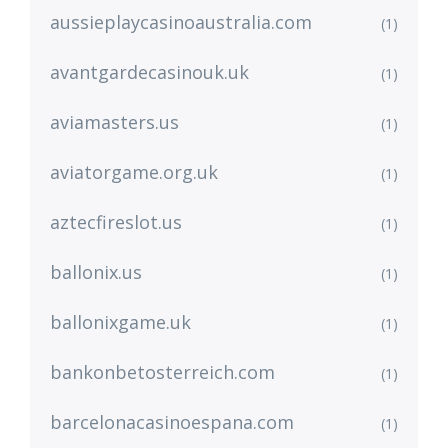
aussieplaycasinoaustralia.com
(1)
avantgardecasinouk.uk
(1)
aviamasters.us
(1)
aviatorgame.org.uk
(1)
aztecfireslot.us
(1)
ballonix.us
(1)
ballonixgame.uk
(1)
bankonbetosterreich.com
(1)
barcelonacasinoespana.com
(1)