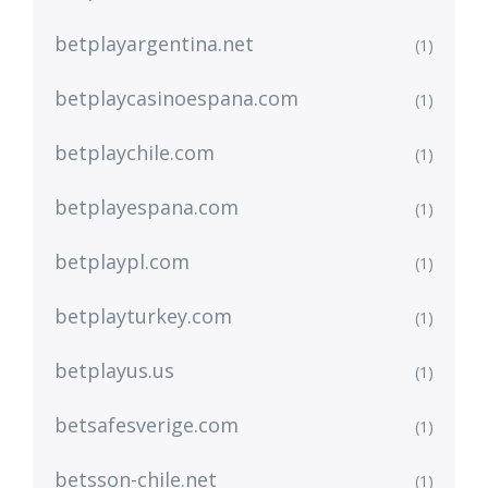
betplayargentina.net
(1)
betplaycasinoespana.com
(1)
betplaychile.com
(1)
betplayespana.com
(1)
betplaypl.com
(1)
betplayturkey.com
(1)
betplayus.us
(1)
betsafesverige.com
(1)
betsson-chile.net
(1)