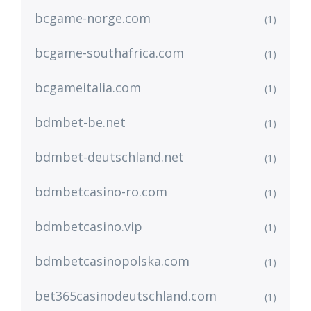
bcgame-norge.com
(1)
bcgame-southafrica.com
(1)
bcgameitalia.com
(1)
bdmbet-be.net
(1)
bdmbet-deutschland.net
(1)
bdmbetcasino-ro.com
(1)
bdmbetcasino.vip
(1)
bdmbetcasinopolska.com
(1)
bet365casinodeutschland.com
(1)