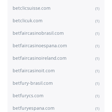
betclicsuisse.com
(1)
betclicuk.com
(1)
betfaircasinobrasil.com
(1)
betfaircasinoespana.com
(1)
betfaircasinoireland.com
(1)
betfaircasinoit.com
(1)
betfury-brasil.com
(1)
betfurycs.com
(1)
betfuryespana.com
(1)