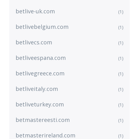
betlive-uk.com
(1)
betlivebelgium.com
(1)
betlivecs.com
(1)
betliveespana.com
(1)
betlivegreece.com
(1)
betliveitaly.com
(1)
betliveturkey.com
(1)
betmastereesti.com
(1)
betmasterireland.com
(1)