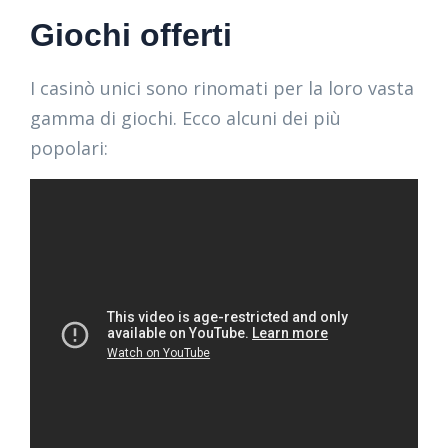
Giochi offerti
I casinò unici sono rinomati per la loro vasta
gamma di giochi. Ecco alcuni dei più
popolari: