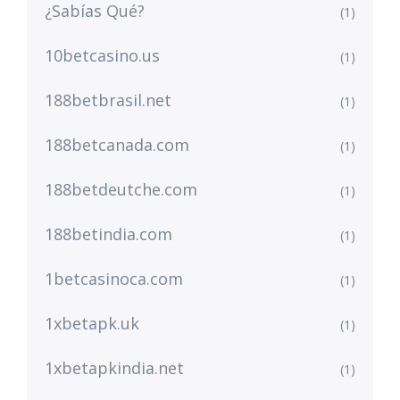
¿Sabías Qué?
(1)
10betcasino.us
(1)
188betbrasil.net
(1)
188betcanada.com
(1)
188betdeutche.com
(1)
188betindia.com
(1)
1betcasinoca.com
(1)
1xbetapk.uk
(1)
1xbetapkindia.net
(1)