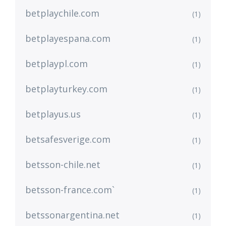
betplaychile.com
(1)
betplayespana.com
(1)
betplaypl.com
(1)
betplayturkey.com
(1)
betplayus.us
(1)
betsafesverige.com
(1)
betsson-chile.net
(1)
betsson-france.com`
(1)
betssonargentina.net
(1)