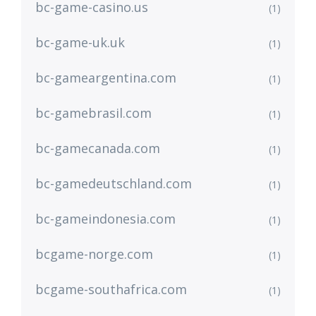
bc-game-casino.us
(1)
bc-game-uk.uk
(1)
bc-gameargentina.com
(1)
bc-gamebrasil.com
(1)
bc-gamecanada.com
(1)
bc-gamedeutschland.com
(1)
bc-gameindonesia.com
(1)
bcgame-norge.com
(1)
bcgame-southafrica.com
(1)