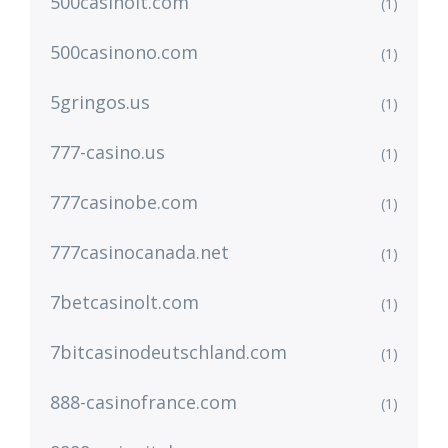
500casinolt.com
(1)
500casinono.com
(1)
5gringos.us
(1)
777-casino.us
(1)
777casinobe.com
(1)
777casinocanada.net
(1)
7betcasinolt.com
(1)
7bitcasinodeutschland.com
(1)
888-casinofrance.com
(1)