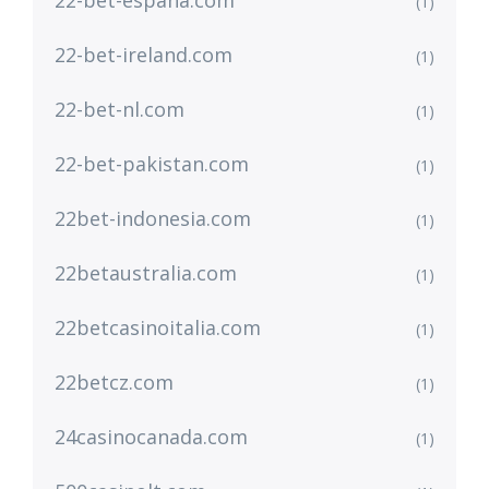
22-bet-espana.com
(1)
22-bet-ireland.com
(1)
22-bet-nl.com
(1)
22-bet-pakistan.com
(1)
22bet-indonesia.com
(1)
22betaustralia.com
(1)
22betcasinoitalia.com
(1)
22betcz.com
(1)
24casinocanada.com
(1)