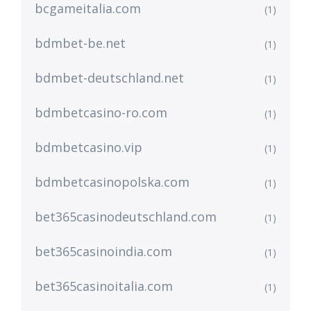
bcgameitalia.com
(1)
bdmbet-be.net
(1)
bdmbet-deutschland.net
(1)
bdmbetcasino-ro.com
(1)
bdmbetcasino.vip
(1)
bdmbetcasinopolska.com
(1)
bet365casinodeutschland.com
(1)
bet365casinoindia.com
(1)
bet365casinoitalia.com
(1)