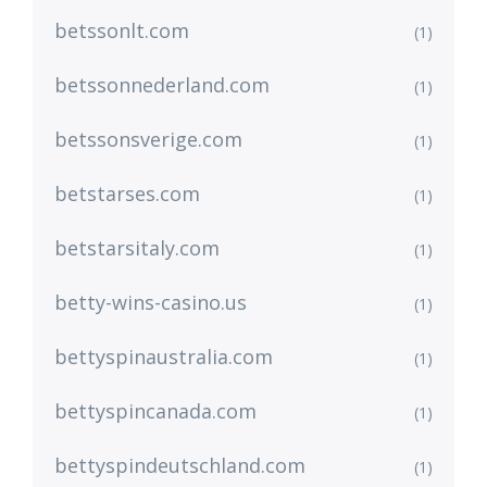
betssonlt.com
(1)
betssonnederland.com
(1)
betssonsverige.com
(1)
betstarses.com
(1)
betstarsitaly.com
(1)
betty-wins-casino.us
(1)
bettyspinaustralia.com
(1)
bettyspincanada.com
(1)
bettyspindeutschland.com
(1)