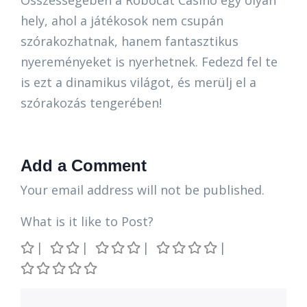
Összességében a Robocat Casino egy olyan
hely, ahol a játékosok nem csupán
szórakozhatnak, hanem fantasztikus
nyereményeket is nyerhetnek. Fedezd fel te
is ezt a dinamikus világot, és merülj el a
szórakozás tengerében!
Add a Comment
Your email address will not be published.
What is it like to Post?