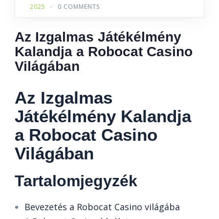
2025
-
0 COMMENTS
Az Izgalmas Játékélmény
Kalandja a Robocat Casino
Világában
Az Izgalmas
Játékélmény Kalandja
a Robocat Casino
Világában
Tartalomjegyzék
Bevezetés a Robocat Casino világába