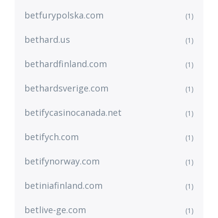
betfurypolska.com
(1)
bethard.us
(1)
bethardfinland.com
(1)
bethardsverige.com
(1)
betifycasinocanada.net
(1)
betifych.com
(1)
betifynorway.com
(1)
betiniafinland.com
(1)
betlive-ge.com
(1)