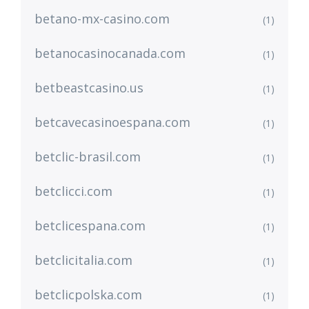
betano-mx-casino.com
(1)
betanocasinocanada.com
(1)
betbeastcasino.us
(1)
betcavecasinoespana.com
(1)
betclic-brasil.com
(1)
betclicci.com
(1)
betclicespana.com
(1)
betclicitalia.com
(1)
betclicpolska.com
(1)