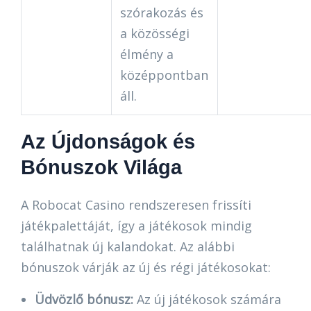
szórakozás és
a közösségi
élmény a
középpontban
áll.
Az Újdonságok és
Bónuszok Világa
A Robocat Casino rendszeresen frissíti
játékpalettáját, így a játékosok mindig
találhatnak új kalandokat. Az alábbi
bónuszok várják az új és régi játékosokat:
Üdvözlő bónusz:
Az új játékosok számára