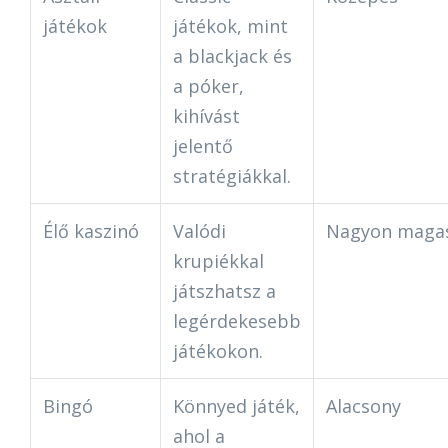
játékok
játékok, mint
a blackjack és
a póker,
kihívást
jelentő
stratégiákkal.
Élő kaszinó
Valódi
Nagyon maga
krupiékkal
játszhatsz a
legérdekesebb
játékokon.
Bingó
Könnyed játék,
Alacsony
ahol a