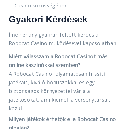
Casino közösségében.
Gyakori Kérdések
Íme néhány gyakran feltett kérdés a
Robocat Casino működésével kapcsolatban:
Miért válasszam a Robocat Casinot más
online kaszinókkal szemben?
A Robocat Casino folyamatosan frissíti
játékait, kiváló bónuszokkal és egy
biztonságos környezettel várja a
játékosokat, ami kiemeli a versenytársak
közül.
Milyen játékok érhetők el a Robocat Casino
oldalán?