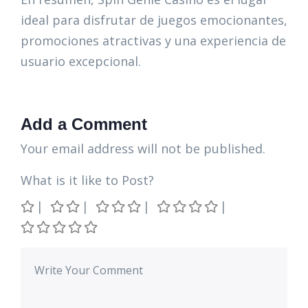
ideal para disfrutar de juegos emocionantes,
promociones atractivas y una experiencia de
usuario excepcional.
Add a Comment
Your email address will not be published.
What is it like to Post?