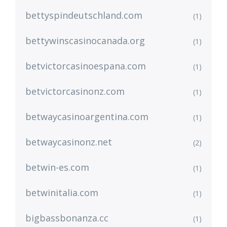
bettyspindeutschland.com
(1)
bettywinscasinocanada.org
(1)
betvictorcasinoespana.com
(1)
betvictorcasinonz.com
(1)
betwaycasinoargentina.com
(1)
betwaycasinonz.net
(2)
betwin-es.com
(1)
betwinitalia.com
(1)
bigbassbonanza.cc
(1)