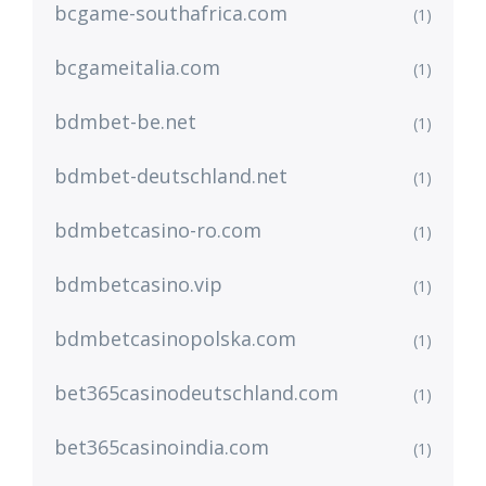
bcgame-southafrica.com
(1)
bcgameitalia.com
(1)
bdmbet-be.net
(1)
bdmbet-deutschland.net
(1)
bdmbetcasino-ro.com
(1)
bdmbetcasino.vip
(1)
bdmbetcasinopolska.com
(1)
bet365casinodeutschland.com
(1)
bet365casinoindia.com
(1)