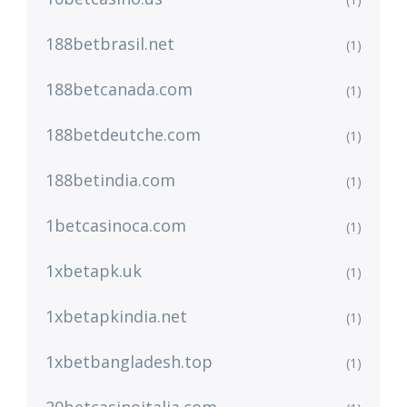
188betbrasil.net
(1)
188betcanada.com
(1)
188betdeutche.com
(1)
188betindia.com
(1)
1betcasinoca.com
(1)
1xbetapk.uk
(1)
1xbetapkindia.net
(1)
1xbetbangladesh.top
(1)