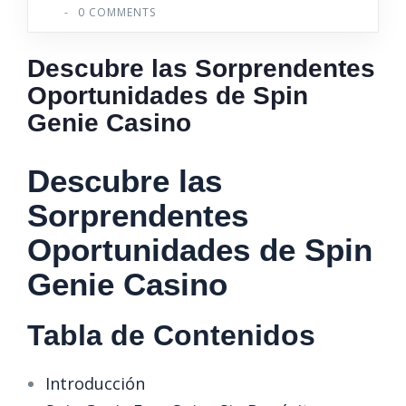
-
0 COMMENTS
Descubre las Sorprendentes
Oportunidades de Spin
Genie Casino
Descubre las
Sorprendentes
Oportunidades de Spin
Genie Casino
Tabla de Contenidos
Introducción