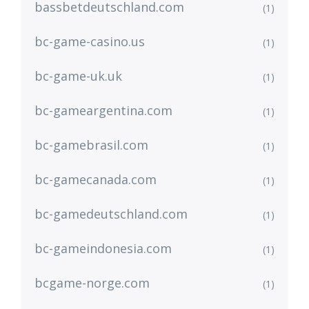
bassbetdeutschland.com
(1)
bc-game-casino.us
(1)
bc-game-uk.uk
(1)
bc-gameargentina.com
(1)
bc-gamebrasil.com
(1)
bc-gamecanada.com
(1)
bc-gamedeutschland.com
(1)
bc-gameindonesia.com
(1)
bcgame-norge.com
(1)