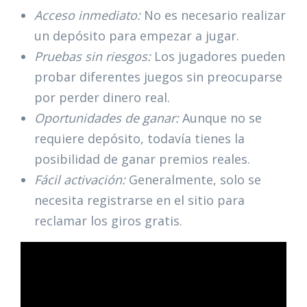
Acceso inmediato:
No es necesario realizar
un depósito para empezar a jugar.
Pruebas sin riesgos:
Los jugadores pueden
probar diferentes juegos sin preocuparse
por perder dinero real.
Oportunidades de ganar:
Aunque no se
requiere depósito, todavía tienes la
posibilidad de ganar premios reales.
Fácil activación:
Generalmente, solo se
necesita registrarse en el sitio para
reclamar los giros gratis.