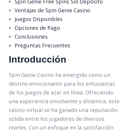
Spin Genie Free Spins Sin Depósito
Ventajas de Spin Genie Casino
Juegos Disponibles
Opciones de Pago
Conclusiones
Preguntas Frecuentes
Introducción
Spin Genie Casino ha emergido como un
destino emocionante para los entusiastas
de los juegos de azar en línea. Ofreciendo
una experiencia envolvente y dinámica, este
casino virtual se ha ganado una reputación
sólida entre los jugadores de diversos
niveles. Con un enfoque en la satisfacción