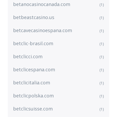
betanocasinocanada.com
(1)
betbeastcasino.us
(1)
betcavecasinoespana.com
(1)
betclic-brasil.com
(1)
betclicci.com
(1)
betclicespana.com
(1)
betclicitalia.com
(1)
betclicpolska.com
(1)
betclicsuisse.com
(1)