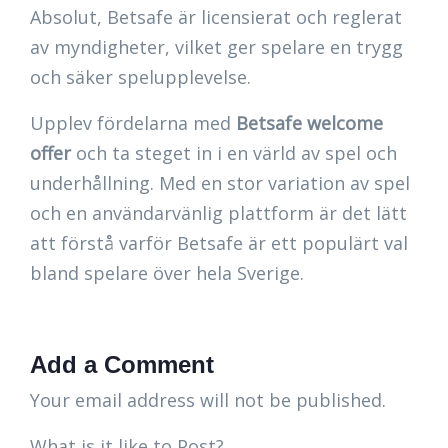
Absolut, Betsafe är licensierat och reglerat
av myndigheter, vilket ger spelare en trygg
och säker spelupplevelse.
Upplev fördelarna med
Betsafe welcome
offer
och ta steget in i en värld av spel och
underhållning. Med en stor variation av spel
och en användarvänlig plattform är det lätt
att förstå varför Betsafe är ett populärt val
bland spelare över hela Sverige.
Add a Comment
Your email address will not be published.
What is it like to Post?