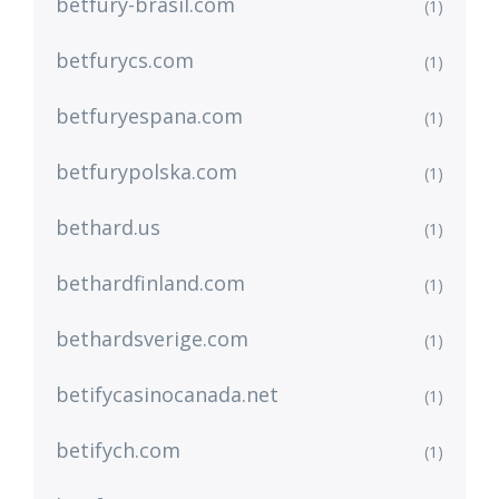
betfury-brasil.com
(1)
betfurycs.com
(1)
betfuryespana.com
(1)
betfurypolska.com
(1)
bethard.us
(1)
bethardfinland.com
(1)
bethardsverige.com
(1)
betifycasinocanada.net
(1)
betifych.com
(1)