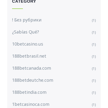
CATEGORY
! Без рубрики
(1)
¿Sabías Qué?
(1)
10betcasino.us
(1)
188betbrasil.net
(1)
188betcanada.com
(1)
188betdeutche.com
(1)
188betindia.com
(1)
1betcasinoca.com
(1)