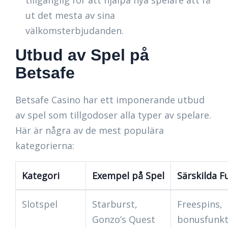
tillgänglig för att hjälpa nya spelare att få
ut det mesta av sina
välkomsterbjudanden.
Utbud av Spel på
Betsafe
Betsafe Casino har ett imponerande utbud
av spel som tillgodoser alla typer av spelare.
Här är några av de mest populära
kategorierna:
Kategori
Exempel på Spel
Särskilda F
Slotspel
Starburst,
Freespins,
Gonzo’s Quest
bonusfunkt