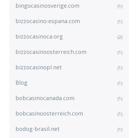
bingocasinosverige.com
(1)
bizzocasino-espana.com
(1)
bizzocasinoca.org
(2)
bizzocasinoosterreich.com
(1)
bizzocasinopl.net
(1)
Blog
(1)
bobcasinocanada.com
(1)
bobcasinoosterreich.com
(1)
bodog-brasil.net
(1)