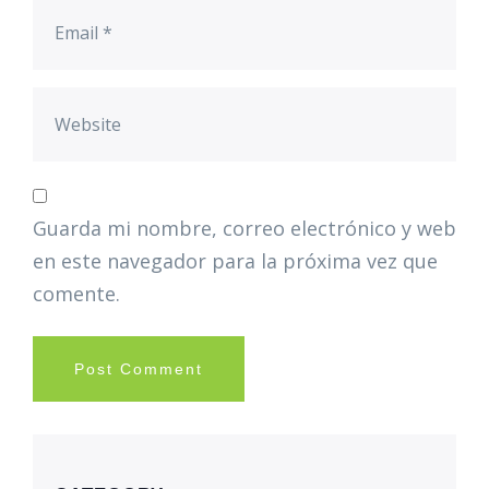
Guarda mi nombre, correo electrónico y web
en este navegador para la próxima vez que
comente.