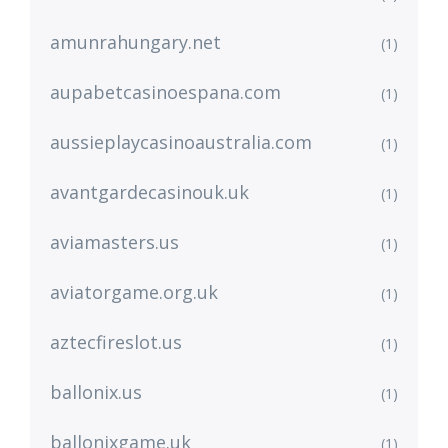
amunrahungary.net
(1)
aupabetcasinoespana.com
(1)
aussieplaycasinoaustralia.com
(1)
avantgardecasinouk.uk
(1)
aviamasters.us
(1)
aviatorgame.org.uk
(1)
aztecfireslot.us
(1)
ballonix.us
(1)
ballonixgame.uk
(1)