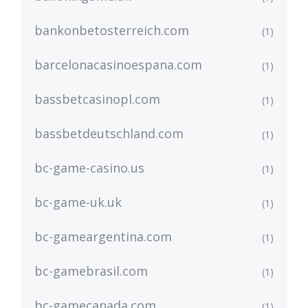
bankonbetosterreich.com
(1)
barcelonacasinoespana.com
(1)
bassbetcasinopl.com
(1)
bassbetdeutschland.com
(1)
bc-game-casino.us
(1)
bc-game-uk.uk
(1)
bc-gameargentina.com
(1)
bc-gamebrasil.com
(1)
bc-gamecanada.com
(1)