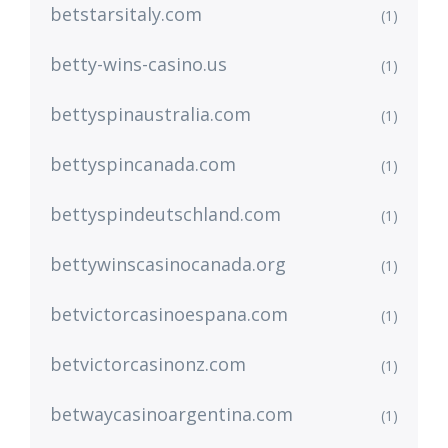
betstarsitaly.com
(1)
betty-wins-casino.us
(1)
bettyspinaustralia.com
(1)
bettyspincanada.com
(1)
bettyspindeutschland.com
(1)
bettywinscasinocanada.org
(1)
betvictorcasinoespana.com
(1)
betvictorcasinonz.com
(1)
betwaycasinoargentina.com
(1)