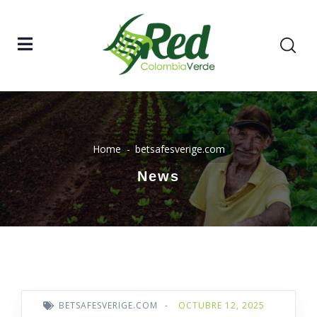
Home
betsafesverige.com
News
BETSAFESVERIGE.COM
-
OCTUBRE 12, 2025