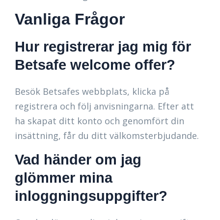
Vanliga Frågor
Hur registrerar jag mig för
Betsafe welcome offer?
Besök Betsafes webbplats, klicka på
registrera och följ anvisningarna. Efter att
ha skapat ditt konto och genomfört din
insättning, får du ditt välkomsterbjudande.
Vad händer om jag
glömmer mina
inloggningsuppgifter?