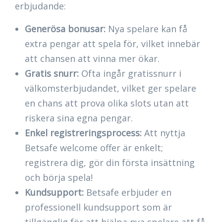
erbjudande:
Generösa bonusar:
Nya spelare kan få
extra pengar att spela för, vilket innebär
att chansen att vinna mer ökar.
Gratis snurr:
Ofta ingår gratissnurr i
välkomsterbjudandet, vilket ger spelare
en chans att prova olika slots utan att
riskera sina egna pengar.
Enkel registreringsprocess:
Att nyttja
Betsafe welcome offer är enkelt;
registrera dig, gör din första insättning
och börja spela!
Kundsupport:
Betsafe erbjuder en
professionell kundsupport som är