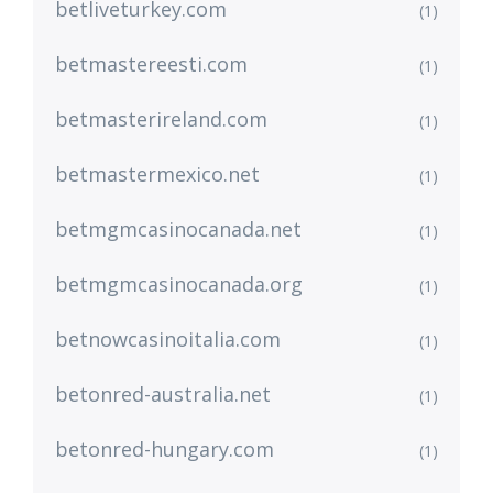
betliveturkey.com
(1)
betmastereesti.com
(1)
betmasterireland.com
(1)
betmastermexico.net
(1)
betmgmcasinocanada.net
(1)
betmgmcasinocanada.org
(1)
betnowcasinoitalia.com
(1)
betonred-australia.net
(1)
betonred-hungary.com
(1)