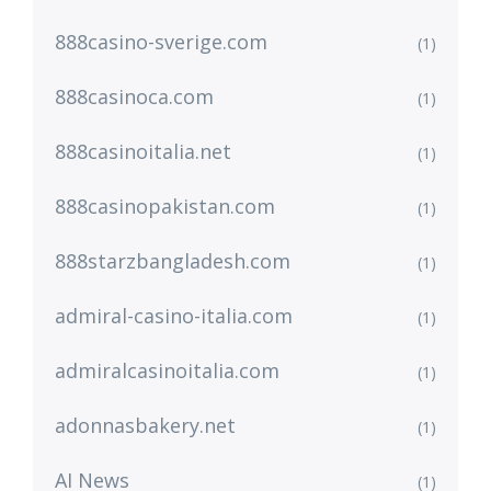
888casino-sverige.com
(1)
888casinoca.com
(1)
888casinoitalia.net
(1)
888casinopakistan.com
(1)
888starzbangladesh.com
(1)
admiral-casino-italia.com
(1)
admiralcasinoitalia.com
(1)
adonnasbakery.net
(1)
AI News
(1)