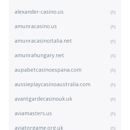
alexander-casino.us
(1)
amunracasino.us
(1)
amunracasinoitalia.net
(1)
amunrahungary.net
(1)
aupabetcasinoespana.com
(1)
aussieplaycasinoaustralia.com
(1)
avantgardecasinouk.uk
(1)
aviamasters.us
(1)
aviatorgame.org.uk
(1)