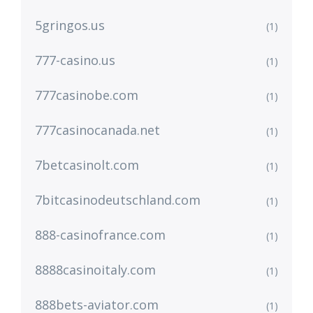
5gringos.us
(1)
777-casino.us
(1)
777casinobe.com
(1)
777casinocanada.net
(1)
7betcasinolt.com
(1)
7bitcasinodeutschland.com
(1)
888-casinofrance.com
(1)
8888casinoitaly.com
(1)
888bets-aviator.com
(1)