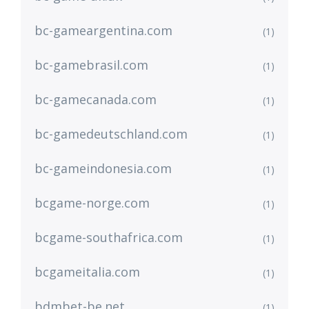
bc-gameargentina.com
(1)
bc-gamebrasil.com
(1)
bc-gamecanada.com
(1)
bc-gamedeutschland.com
(1)
bc-gameindonesia.com
(1)
bcgame-norge.com
(1)
bcgame-southafrica.com
(1)
bcgameitalia.com
(1)
bdmbet-be.net
(1)