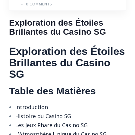
-
0 COMMENTS
Exploration des Étoiles
Brillantes du Casino SG
Exploration des Étoiles
Brillantes du Casino
SG
Table des Matières
Introduction
Histoire du Casino SG
Les Jeux Phare du Casino SG
L’Atmosphère Unique du Casino SG