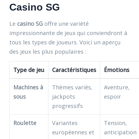
Casino SG
Le
casino SG
offre une variété
impressionnante de jeux qui conviendront à
tous les types de joueurs. Voici un aperçu
des jeux les plus populaires :
Type de jeu
Caractéristiques
Émotions
Machines à
Thèmes variés,
Aventure,
sous
jackpots
espoir
progressifs
Roulette
Variantes
Tension,
européennes et
anticipation