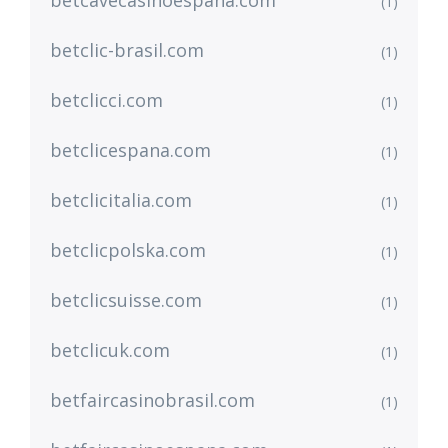
betcavecasinoespana.com
(1)
betclic-brasil.com
(1)
betclicci.com
(1)
betclicespana.com
(1)
betclicitalia.com
(1)
betclicpolska.com
(1)
betclicsuisse.com
(1)
betclicuk.com
(1)
betfaircasinobrasil.com
(1)