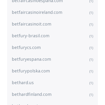
betfaircasinoespana.com
(1)
betfaircasinoireland.com
(1)
betfaircasinoit.com
(1)
betfury-brasil.com
(1)
betfurycs.com
(1)
betfuryespana.com
(1)
betfurypolska.com
(1)
bethard.us
(1)
bethardfinland.com
(1)