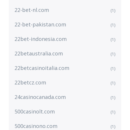
22-bet-nl.com
(1)
22-bet-pakistan.com
(1)
22bet-indonesia.com
(1)
22betaustralia.com
(1)
22betcasinoitalia.com
(1)
22betcz.com
(1)
24casinocanada.com
(1)
500casinolt.com
(1)
500casinono.com
(1)