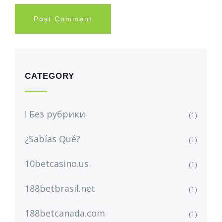
CATEGORY
! Без рубрики
(1)
¿Sabías Qué?
(1)
10betcasino.us
(1)
188betbrasil.net
(1)
188betcanada.com
(1)