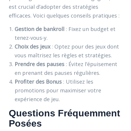
est crucial d’adopter des stratégies
efficaces. Voici quelques conseils pratiques :
Gestion de bankroll
: Fixez un budget et
tenez-vous-y.
Choix des jeux
: Optez pour des jeux dont
vous maîtrisez les règles et stratégies.
Prendre des pauses
: Évitez l’épuisement
en prenant des pauses régulières.
Profiter des Bonus
: Utilisez les
promotions pour maximiser votre
expérience de jeu.
Questions Fréquemment
Posées