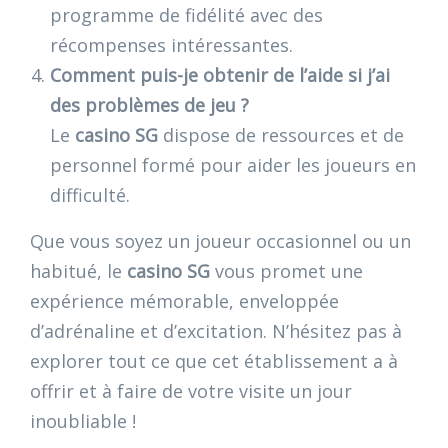
programme de fidélité avec des
récompenses intéressantes.
Comment puis-je obtenir de l’aide si j’ai
des problèmes de jeu ?
Le
casino SG
dispose de ressources et de
personnel formé pour aider les joueurs en
difficulté.
Que vous soyez un joueur occasionnel ou un
habitué, le
casino SG
vous promet une
expérience mémorable, enveloppée
d’adrénaline et d’excitation. N’hésitez pas à
explorer tout ce que cet établissement a à
offrir et à faire de votre visite un jour
inoubliable !