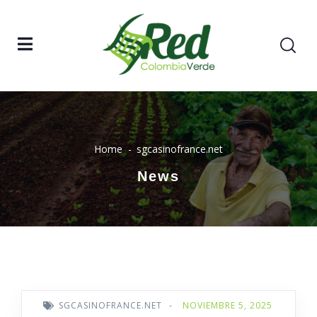
Home
sgcasinofrance.net
News
SGCASINOFRANCE.NET
-
NOVIEMBRE 5, 2025