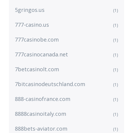
5gringos.us
(1)
777-casino.us
(1)
777casinobe.com
(1)
777casinocanada.net
(1)
7betcasinolt.com
(1)
7bitcasinodeutschland.com
(1)
888-casinofrance.com
(1)
8888casinoitaly.com
(1)
888bets-aviator.com
(1)