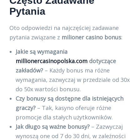
Często Zadawane
Pytania
Oto odpowiedzi na najczęściej zadawane
pytania związane z
milioner casino bonus
:
Jakie są wymagania
millionercasinopolska.com
dotyczące
zakładów?
– Każdy bonus ma różne
wymagania, zazwyczaj w przedziale od 30x
do 50x wartości bonusu.
Czy bonusy są dostępne dla istniejących
graczy?
– Tak, kasyno oferuje różne
promocje dla stałych użytkowników.
Jak długo są ważne bonusy?
– Zazwyczaj
wynoszą one od 7 do 30 dni, w zależności