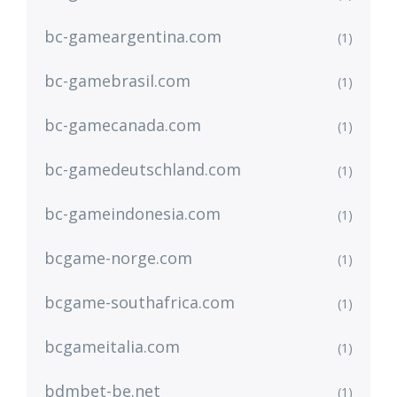
bc-gameargentina.com
(1)
bc-gamebrasil.com
(1)
bc-gamecanada.com
(1)
bc-gamedeutschland.com
(1)
bc-gameindonesia.com
(1)
bcgame-norge.com
(1)
bcgame-southafrica.com
(1)
bcgameitalia.com
(1)
bdmbet-be.net
(1)