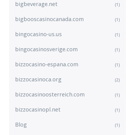
bigbeverage.net
(1)
bigbooscasinocanada.com
(1)
bingocasino-us.us
(1)
bingocasinosverige.com
(1)
bizzocasino-espana.com
(1)
bizzocasinoca.org
(2)
bizzocasinoosterreich.com
(1)
bizzocasinopl.net
(1)
Blog
(1)