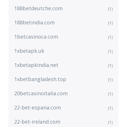
188betdeutche.com
(1)
188betindia.com
(1)
1betcasinoca.com
(1)
1xbetapk.uk
(1)
1xbetapkindia.net
(1)
1xbetbangladesh.top
(1)
20betcasinoitalia.com
(1)
22-bet-espana.com
(1)
22-bet-ireland.com
(1)