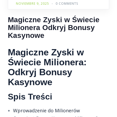
NOVIEMBRE 9, 2025
-
0 COMMENTS
Magiczne Zyski w Świecie
Milionera Odkryj Bonusy
Kasynowe
Magiczne Zyski w
Świecie Milionera:
Odkryj Bonusy
Kasynowe
Spis Treści
Wprowadzenie do Milionerów