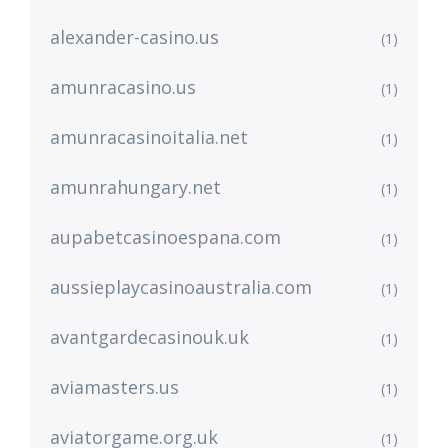
alexander-casino.us
(1)
amunracasino.us
(1)
amunracasinoitalia.net
(1)
amunrahungary.net
(1)
aupabetcasinoespana.com
(1)
aussieplaycasinoaustralia.com
(1)
avantgardecasinouk.uk
(1)
aviamasters.us
(1)
aviatorgame.org.uk
(1)