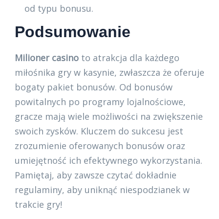
od typu bonusu.
Podsumowanie
Milioner casino
to atrakcja dla każdego
miłośnika gry w kasynie, zwłaszcza że oferuje
bogaty pakiet bonusów. Od bonusów
powitalnych po programy lojalnościowe,
gracze mają wiele możliwości na zwiększenie
swoich zysków. Kluczem do sukcesu jest
zrozumienie oferowanych bonusów oraz
umiejętność ich efektywnego wykorzystania.
Pamiętaj, aby zawsze czytać dokładnie
regulaminy, aby uniknąć niespodzianek w
trakcie gry!