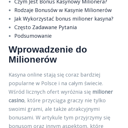
Czym Jest Bonus Kasynowy Milionera?
Rodzaje Bonusów w Kasynie Milionerów
Jak Wykorzystać bonus milioner kasyna?
Często Zadawane Pytania
Podsumowanie
Wprowadzenie do
Milionerów
Kasyna online stają się coraz bardziej
popularne w Polsce i na całym świecie.
Wśród licznych ofert wyróżnia się
milioner
casino
, które przyciąga graczy nie tylko
swoimi grami, ale także atrakcyjnymi
bonusami. W artykule tym przyjrzymy się
bonusom oraz innym aspektom, które