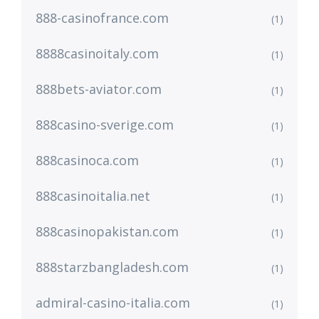
888-casinofrance.com
(1)
8888casinoitaly.com
(1)
888bets-aviator.com
(1)
888casino-sverige.com
(1)
888casinoca.com
(1)
888casinoitalia.net
(1)
888casinopakistan.com
(1)
888starzbangladesh.com
(1)
admiral-casino-italia.com
(1)