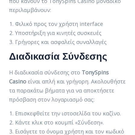
που κάνουν το TonySpins Casino μοναδικό
περιλαμβάνουν:
Φιλικό προς τον χρήστη interface
Υποστήριξη για κινητές συσκευές
Γρήγορες και ασφαλείς συναλλαγές
Διαδικασία Σύνδεσης
Η διαδικασία σύνδεσης στο
TonySpins
Casino
είναι απλή και γρήγορη. Ακολουθήστε
τα παρακάτω βήματα για να αποκτήσετε
πρόσβαση στον λογαριασμό σας:
Επισκεφθείτε την ιστοσελίδα του καζίνο.
Κάντε κλικ στο κουμπί «Σύνδεση».
Εισάγετε το όνομα χρήστη και τον κωδικό