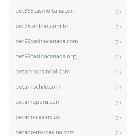
bet365casinoitalia.com
(1)
bet7k-entrar.com.br
(1)
bet99casinocanada.com
(1)
bet99casinocanada.org
(1)
betamocasinonl.com
(1)
betamochile.com
(1)
betamoperu.com
(1)
betano-casino.us
(1)
betano-mx-casino.com
(1)