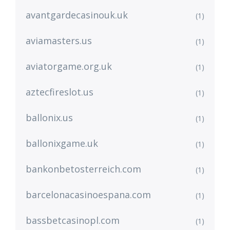
avantgardecasinouk.uk
(1)
aviamasters.us
(1)
aviatorgame.org.uk
(1)
aztecfireslot.us
(1)
ballonix.us
(1)
ballonixgame.uk
(1)
bankonbetosterreich.com
(1)
barcelonacasinoespana.com
(1)
bassbetcasinopl.com
(1)