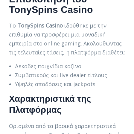
TonySpins Casino
Το
TonySpins Casino
ιδρύθηκε με την
επιθυμία να προσφέρει μια μοναδική
εμπειρία στο online gaming. Ακολουθώντας
τις τελευταίες τάσεις, η πλατφόρμα διαθέτει:
Δεκάδες παιχνίδια καζίνο
Συμβατικούς και live dealer τίτλους
Υψηλές αποδόσεις και jackpots
Χαρακτηριστικά της
Πλατφόρμας
Ορισμένα από τα βασικά χαρακτηριστικά