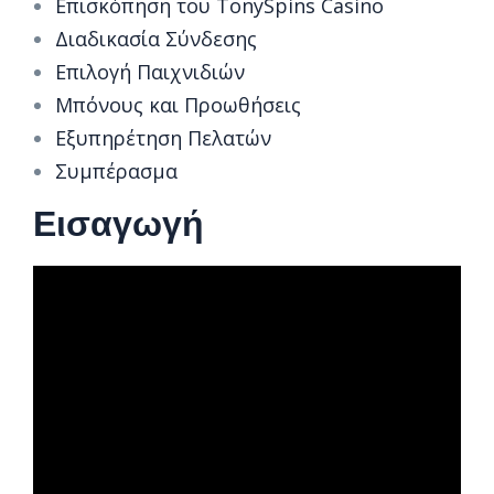
Επισκόπηση του TonySpins Casino
Διαδικασία Σύνδεσης
Επιλογή Παιχνιδιών
Μπόνους και Προωθήσεις
Εξυπηρέτηση Πελατών
Συμπέρασμα
Εισαγωγή