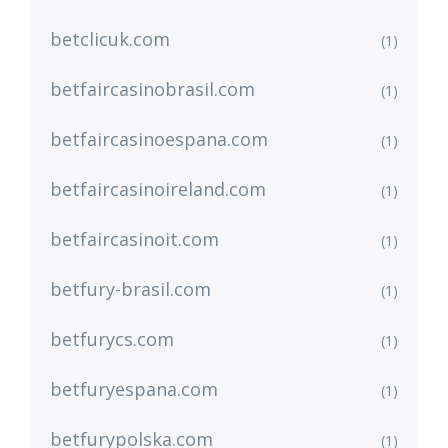
betclicuk.com
(1)
betfaircasinobrasil.com
(1)
betfaircasinoespana.com
(1)
betfaircasinoireland.com
(1)
betfaircasinoit.com
(1)
betfury-brasil.com
(1)
betfurycs.com
(1)
betfuryespana.com
(1)
betfurypolska.com
(1)