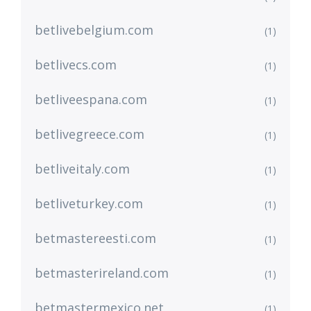
betlivebelgium.com
(1)
betlivecs.com
(1)
betliveespana.com
(1)
betlivegreece.com
(1)
betliveitaly.com
(1)
betliveturkey.com
(1)
betmastereesti.com
(1)
betmasterireland.com
(1)
betmastermexico.net
(1)