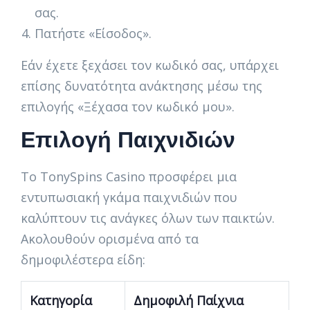
σας.
Πατήστε «Είσοδος».
Εάν έχετε ξεχάσει τον κωδικό σας, υπάρχει
επίσης δυνατότητα ανάκτησης μέσω της
επιλογής «Ξέχασα τον κωδικό μου».
Επιλογή Παιχνιδιών
Το TonySpins Casino προσφέρει μια
εντυπωσιακή γκάμα παιχνιδιών που
καλύπτουν τις ανάγκες όλων των παικτών.
Ακολουθούν ορισμένα από τα
δημοφιλέστερα είδη:
Κατηγορία
Δημοφιλή Παίχνια