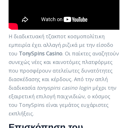
Η διαδικτυακή τζακποτ κοσμοπολίτικη
εμπειρία έχει αλλαγή ριζικά με την είσοδο
του
TonySpins Casino
. Οι παίκτες αναζητούν
συνεχώς νέες και καινοτόμες πλατφόρμες
που προσφέρουν ατελείωτες δυνατότητες
διασκέδασης και κέρδους. Από την απλή
διαδικασία
tonyspins casino login
μέχρι την
εξαιρετική επιλογή παιχνιδιών, ο κόσμος
του TonySpins είναι γεμάτος ευχάριστες
εκπλήξεις.
Επισκόπηση του