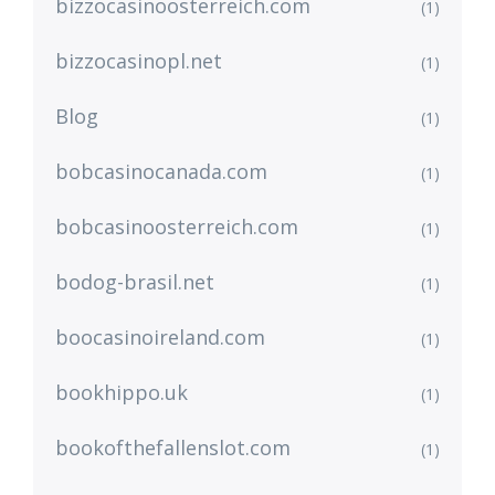
bizzocasinoosterreich.com
(1)
bizzocasinopl.net
(1)
Blog
(1)
bobcasinocanada.com
(1)
bobcasinoosterreich.com
(1)
bodog-brasil.net
(1)
boocasinoireland.com
(1)
bookhippo.uk
(1)
bookofthefallenslot.com
(1)