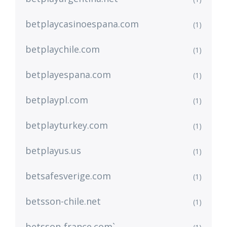
betplaycasinoespana.com
(1)
betplaychile.com
(1)
betplayespana.com
(1)
betplaypl.com
(1)
betplayturkey.com
(1)
betplayus.us
(1)
betsafesverige.com
(1)
betsson-chile.net
(1)
betsson-france.com`