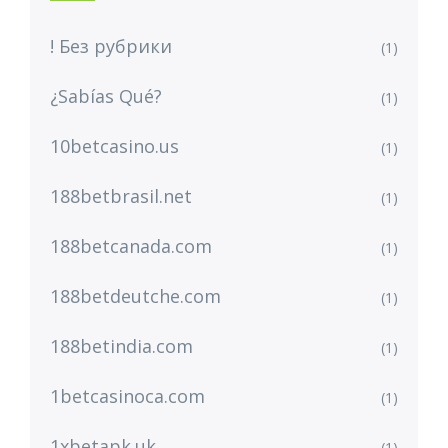
! Без рубрики
(1)
¿Sabías Qué?
(1)
10betcasino.us
(1)
188betbrasil.net
(1)
188betcanada.com
(1)
188betdeutche.com
(1)
188betindia.com
(1)
1betcasinoca.com
(1)
1xbetapk.uk
(1)