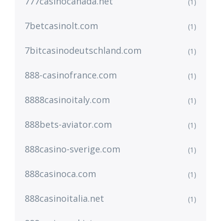
777casinocanada.net
(1)
7betcasinolt.com
(1)
7bitcasinodeutschland.com
(1)
888-casinofrance.com
(1)
8888casinoitaly.com
(1)
888bets-aviator.com
(1)
888casino-sverige.com
(1)
888casinoca.com
(1)
888casinoitalia.net
(1)