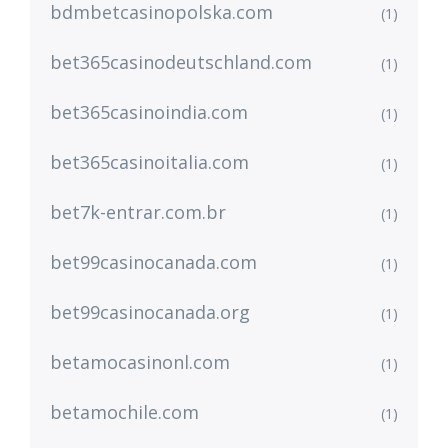
bdmbetcasinopolska.com
(1)
bet365casinodeutschland.com
(1)
bet365casinoindia.com
(1)
bet365casinoitalia.com
(1)
bet7k-entrar.com.br
(1)
bet99casinocanada.com
(1)
bet99casinocanada.org
(1)
betamocasinonl.com
(1)
betamochile.com
(1)