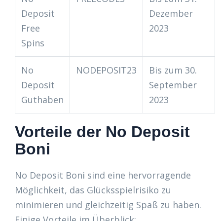
Deposit
Dezember
Free
2023
Spins
No
NODEPOSIT23
Bis zum 30.
Deposit
September
Guthaben
2023
Vorteile der No Deposit
Boni
No Deposit Boni sind eine hervorragende
Möglichkeit, das Glücksspielrisiko zu
minimieren und gleichzeitig Spaß zu haben.
Einige Vorteile im Überblick: