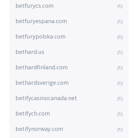
betfurycs.com
(1)
betfuryespana.com
(1)
betfurypolska.com
(1)
bethard.us
(1)
bethardfinland.com
(1)
bethardsverige.com
(1)
betifycasinocanada.net
(1)
betifych.com
(1)
betifynorway.com
(1)