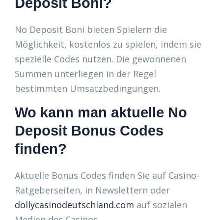
Deposit Boni?
No Deposit Boni bieten Spielern die
Möglichkeit, kostenlos zu spielen, indem sie
spezielle Codes nutzen. Die gewonnenen
Summen unterliegen in der Regel
bestimmten Umsatzbedingungen.
Wo kann man aktuelle No
Deposit Bonus Codes
finden?
Aktuelle Bonus Codes finden Sie auf Casino-
Ratgeberseiten, in Newslettern oder
dollycasinodeutschland.com
auf sozialen
Medien des Casinos.