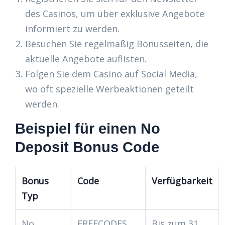
des Casinos, um über exklusive Angebote
informiert zu werden.
Besuchen Sie regelmäßig Bonusseiten, die
aktuelle Angebote auflisten.
Folgen Sie dem Casino auf Social Media,
wo oft spezielle Werbeaktionen geteilt
werden.
Beispiel für einen No
Deposit Bonus Code
Bonus
Code
Verfügbarkeit
Typ
No
FREECODES
Bis zum 31.