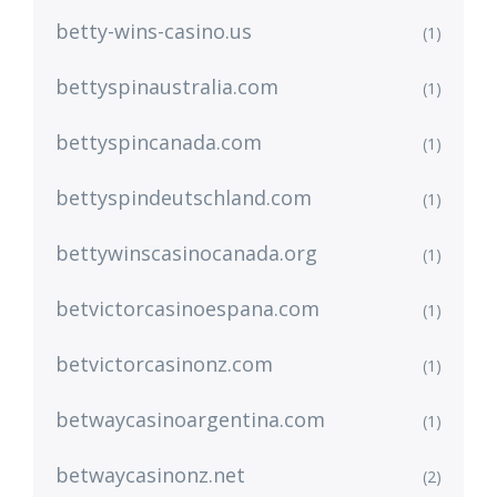
betty-wins-casino.us
(1)
bettyspinaustralia.com
(1)
bettyspincanada.com
(1)
bettyspindeutschland.com
(1)
bettywinscasinocanada.org
(1)
betvictorcasinoespana.com
(1)
betvictorcasinonz.com
(1)
betwaycasinoargentina.com
(1)
betwaycasinonz.net
(2)