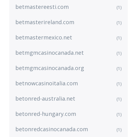
betmastereesti.com
(1)
betmasterireland.com
(1)
betmastermexico.net
(1)
betmgmcasinocanada.net
(1)
betmgmcasinocanada.org
(1)
betnowcasinoitalia.com
(1)
betonred-australia.net
(1)
betonred-hungary.com
(1)
betonredcasinocanada.com
(1)