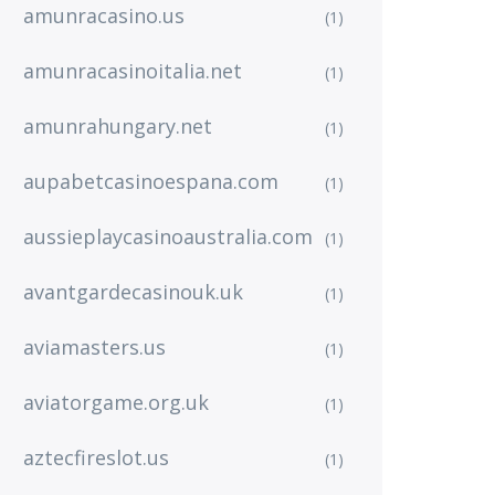
amunracasino.us
(1)
amunracasinoitalia.net
(1)
amunrahungary.net
(1)
aupabetcasinoespana.com
(1)
aussieplaycasinoaustralia.com
(1)
avantgardecasinouk.uk
(1)
aviamasters.us
(1)
aviatorgame.org.uk
(1)
aztecfireslot.us
(1)