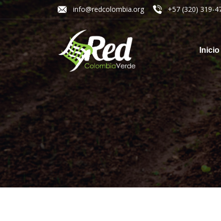
info@redcolombia.org
+57 (320) 319-4
Inicio