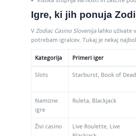
Visoka stopnja varnosti in zaščite po
Igre, ki jih ponuja Zo
V
Zodiac Casino Slovenija
lahko uživate v
potrebam igralcev. Tukaj je nekaj najbolj
Kategorija
Primeri iger
Slots
Starburst, Book of Dead
Namizne
Ruleta, Blackjack
igre
Živi casino
Live Roulette, Live
Blackjack