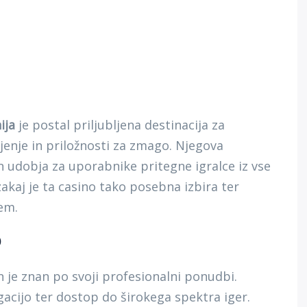
ija
je postal priljubljena destinacija za
irjenje in priložnosti za zmago. Njegova
n udobja za uporabnike pritegne igralce iz vse
zakaj je ta casino tako posebna izbira ter
em.
o
n je znan po svoji profesionalni ponudbi.
ijo ter dostop do širokega spektra iger.