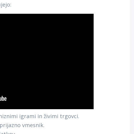
jejo:
miznimi igrami in živimi trgovci.
prijazno vmesnik.