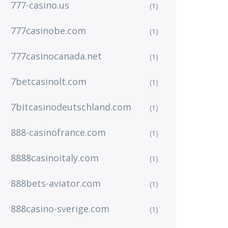
777-casino.us
(1)
777casinobe.com
(1)
777casinocanada.net
(1)
7betcasinolt.com
(1)
7bitcasinodeutschland.com
(1)
888-casinofrance.com
(1)
8888casinoitaly.com
(1)
888bets-aviator.com
(1)
888casino-sverige.com
(1)