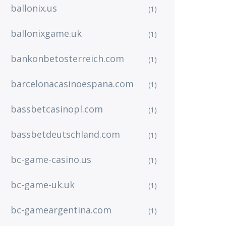
ballonix.us
(1)
ballonixgame.uk
(1)
bankonbetosterreich.com
(1)
barcelonacasinoespana.com
(1)
bassbetcasinopl.com
(1)
bassbetdeutschland.com
(1)
bc-game-casino.us
(1)
bc-game-uk.uk
(1)
bc-gameargentina.com
(1)