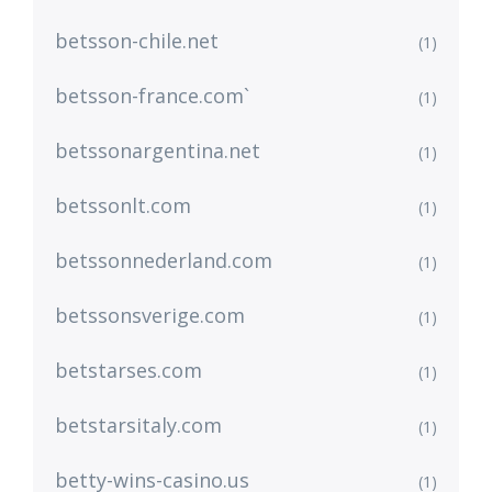
betsson-chile.net
(1)
betsson-france.com`
(1)
betssonargentina.net
(1)
betssonlt.com
(1)
betssonnederland.com
(1)
betssonsverige.com
(1)
betstarses.com
(1)
betstarsitaly.com
(1)
betty-wins-casino.us
(1)