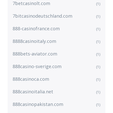
7betcasinolt.com
(1)
7bitcasinodeutschland.com
(1)
888-casinofrance.com
(1)
8888casinoitaly.com
(1)
888bets-aviator.com
(1)
888casino-sverige.com
(1)
888casinoca.com
(1)
888casinoitalia.net
(1)
888casinopakistan.com
(1)