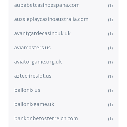
aupabetcasinoespana.com
(1)
aussieplaycasinoaustralia.com
(1)
avantgardecasinouk.uk
(1)
aviamasters.us
(1)
aviatorgame.org.uk
(1)
aztecfireslot.us
(1)
ballonix.us
(1)
ballonixgame.uk
(1)
bankonbetosterreich.com
(1)