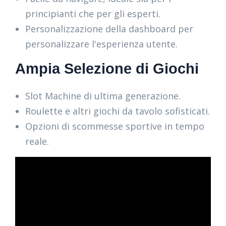
principianti che per gli esperti.
Personalizzazione della dashboard per
personalizzare l'esperienza utente.
Ampia Selezione di Giochi
Slot Machine di ultima generazione.
Roulette e altri giochi da tavolo sofisticati.
Opzioni di scommesse sportive in tempo
reale.