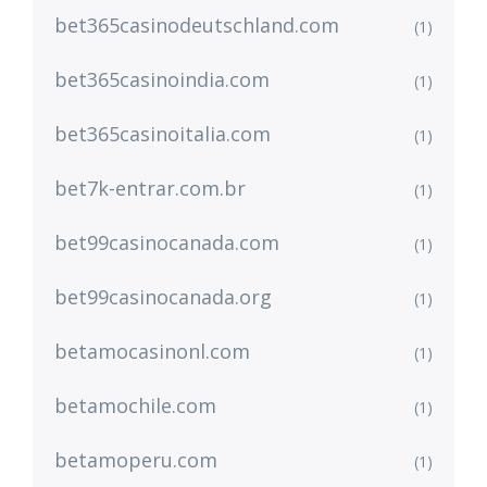
bet365casinodeutschland.com
(1)
bet365casinoindia.com
(1)
bet365casinoitalia.com
(1)
bet7k-entrar.com.br
(1)
bet99casinocanada.com
(1)
bet99casinocanada.org
(1)
betamocasinonl.com
(1)
betamochile.com
(1)
betamoperu.com
(1)