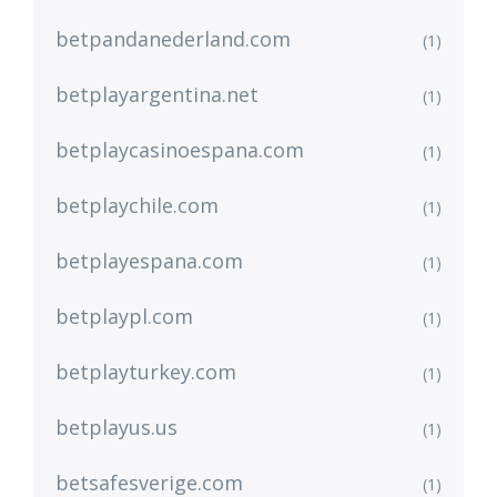
betpandanederland.com
(1)
betplayargentina.net
(1)
betplaycasinoespana.com
(1)
betplaychile.com
(1)
betplayespana.com
(1)
betplaypl.com
(1)
betplayturkey.com
(1)
betplayus.us
(1)
betsafesverige.com
(1)