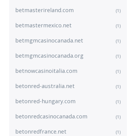
betmasterireland.com
(1)
betmastermexico.net
(1)
betmgmcasinocanada.net
(1)
betmgmcasinocanada.org
(1)
betnowcasinoitalia.com
(1)
betonred-australia.net
(1)
betonred-hungary.com
(1)
betonredcasinocanada.com
(1)
betonredfrance.net
(1)