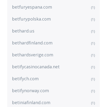
betfuryespana.com
(1)
betfurypolska.com
(1)
bethard.us
(1)
bethardfinland.com
(1)
bethardsverige.com
(1)
betifycasinocanada.net
(1)
betifych.com
(1)
betifynorway.com
(1)
betiniafinland.com
(1)