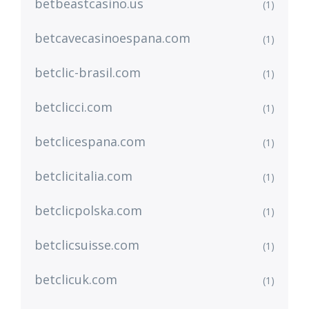
betbeastcasino.us
(1)
betcavecasinoespana.com
(1)
betclic-brasil.com
(1)
betclicci.com
(1)
betclicespana.com
(1)
betclicitalia.com
(1)
betclicpolska.com
(1)
betclicsuisse.com
(1)
betclicuk.com
(1)