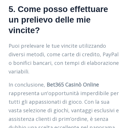
5. Come posso effettuare
un prelievo delle mie
vincite?
Puoi prelevare le tue vincite utilizzando
diversi metodi, come carte di credito, PayPal
o bonifici bancari, con tempi di elaborazione
variabili.
In conclusione,
Bet365 Casinò Online
rappresenta un'opportunità imperdibile per
tutti gli appassionati di gioco. Con la sua
vasta selezione di giochi, vantaggi esclusivi e
assistenza clienti di prim’ordine, è senza
dubbio una scelta eccellente nel panorama