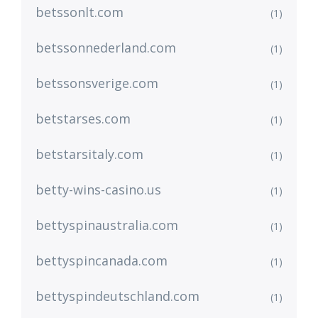
betssonlt.com
(1)
betssonnederland.com
(1)
betssonsverige.com
(1)
betstarses.com
(1)
betstarsitaly.com
(1)
betty-wins-casino.us
(1)
bettyspinaustralia.com
(1)
bettyspincanada.com
(1)
bettyspindeutschland.com
(1)