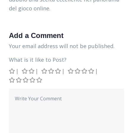
del gioco online.
Add a Comment
Your email address will not be published.
What is it like to Post?