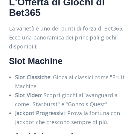
L'Offerta di Giochi di
Bet365
La varietà è uno dei punti di forza di Bet365.
Ecco una panoramica dei principali giochi
disponibili:
Slot Machine
Slot Classiche
: Gioca ai classici come "Fruit
Machine".
Slot Video
: Scopri giochi all'avanguardia
come "Starburst" e "Gonzo's Quest".
Jackpot Progressivi
: Prova la fortuna con
jackpot che crescono sempre di più.