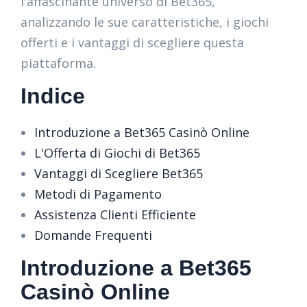
l'affascinante universo di Bet365,
analizzando le sue caratteristiche, i giochi
offerti e i vantaggi di scegliere questa
piattaforma.
Indice
Introduzione a Bet365 Casinò Online
L'Offerta di Giochi di Bet365
Vantaggi di Scegliere Bet365
Metodi di Pagamento
Assistenza Clienti Efficiente
Domande Frequenti
Introduzione a Bet365
Casinò Online