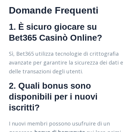
Domande Frequenti
1. È sicuro giocare su
Bet365 Casinò Online?
Sì, Bet365 utilizza tecnologie di crittografia
avanzate per garantire la sicurezza dei dati e
delle transazioni degli utenti.
2. Quali bonus sono
disponibili per i nuovi
iscritti?
I nuovi membri possono usufruire di un