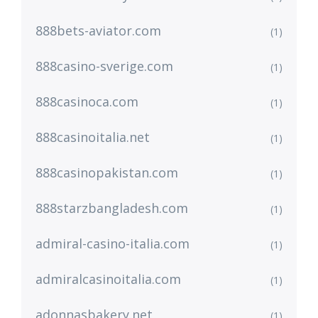
888bets-aviator.com
(1)
888casino-sverige.com
(1)
888casinoca.com
(1)
888casinoitalia.net
(1)
888casinopakistan.com
(1)
888starzbangladesh.com
(1)
admiral-casino-italia.com
(1)
admiralcasinoitalia.com
(1)
adonnasbakery.net
(1)