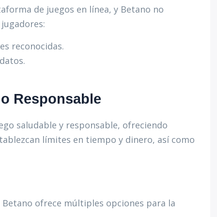
ataforma de juegos en línea, y Betano no
 jugadores:
nes reconocidas.
datos.
go Responsable
go saludable y responsable, ofreciendo
tablezcan límites en tiempo y dinero, así como
s, Betano ofrece múltiples opciones para la