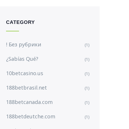
CATEGORY
! Без рубрики
(1)
¿Sabías Qué?
(1)
10betcasino.us
(1)
188betbrasil.net
(1)
188betcanada.com
(1)
188betdeutche.com
(1)