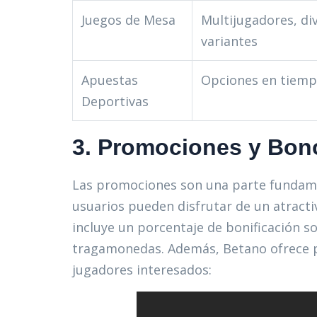
Juegos de Mesa
Multijugadores, di
variantes
Apuestas
Opciones en tiemp
Deportivas
3. Promociones y Bon
Las promociones son una parte fundame
usuarios pueden disfrutar de un atract
incluye un porcentaje de bonificación so
tragamonedas. Además, Betano ofrece 
jugadores interesados: