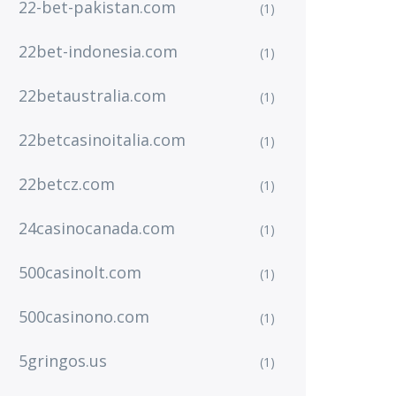
22-bet-pakistan.com
(1)
22bet-indonesia.com
(1)
22betaustralia.com
(1)
22betcasinoitalia.com
(1)
22betcz.com
(1)
24casinocanada.com
(1)
500casinolt.com
(1)
500casinono.com
(1)
5gringos.us
(1)