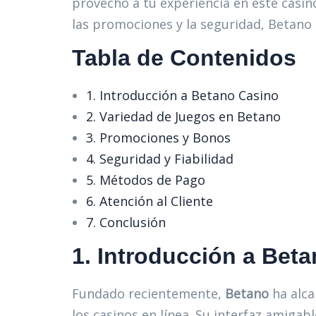
provecho a tu experiencia en este casino
las promociones y la seguridad, Betano 
Tabla de Contenidos
1. Introducción a Betano Casino
2. Variedad de Juegos en Betano
3. Promociones y Bonos
4. Seguridad y Fiabilidad
5. Métodos de Pago
6. Atención al Cliente
7. Conclusión
1. Introducción a Bet
Fundado recientemente,
Betano
ha alca
los casinos en línea. Su interfaz amigab