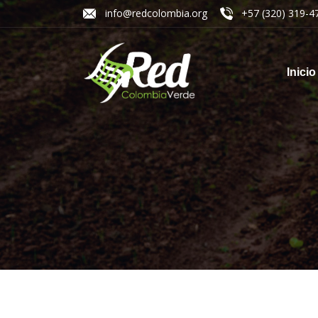
info@redcolombia.org
+57 (320) 319-4
Inicio