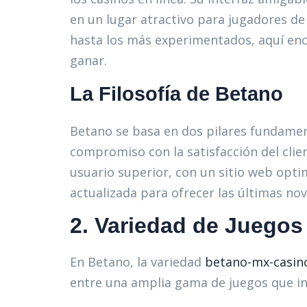
en un lugar atractivo para jugadores de
hasta los más experimentados, aquí enco
ganar.
La Filosofía de Betano
Betano se basa en dos pilares fundament
compromiso con la satisfacción del clie
usuario superior, con un sitio web op
actualizada para ofrecer las últimas no
2. Variedad de Juegos
En Betano, la variedad
betano-mx-casin
entre una amplia gama de juegos que in