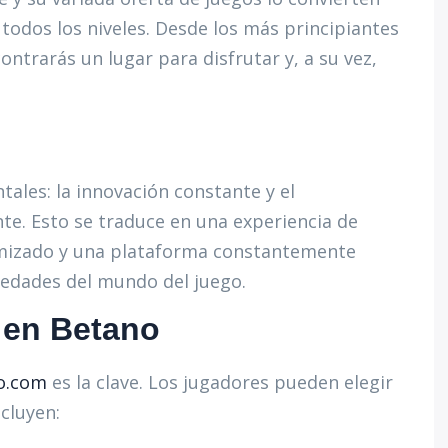
 todos los niveles. Desde los más principiantes
ntrarás un lugar para disfrutar y, a su vez,
ales: la innovación constante y el
nte. Esto se traduce en una experiencia de
timizado y una plataforma constantemente
vedades del mundo del juego.
 en Betano
o.com
es la clave. Los jugadores pueden elegir
cluyen: