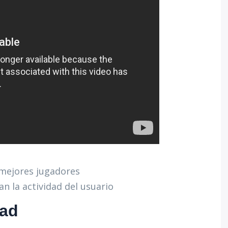
mejores jugadores
 la actividad del usuario
dad