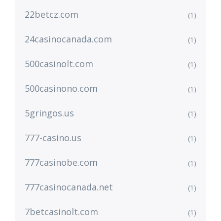
22betcz.com
(1)
24casinocanada.com
(1)
500casinolt.com
(1)
500casinono.com
(1)
5gringos.us
(1)
777-casino.us
(1)
777casinobe.com
(1)
777casinocanada.net
(1)
7betcasinolt.com
(1)