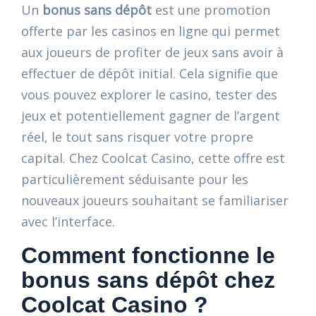
Un
bonus sans dépôt
est une promotion
offerte par les casinos en ligne qui permet
aux joueurs de profiter de jeux sans avoir à
effectuer de dépôt initial. Cela signifie que
vous pouvez explorer le casino, tester des
jeux et potentiellement gagner de l’argent
réel, le tout sans risquer votre propre
capital. Chez Coolcat Casino, cette offre est
particulièrement séduisante pour les
nouveaux joueurs souhaitant se familiariser
avec l’interface.
Comment fonctionne le
bonus sans dépôt chez
Coolcat Casino ?