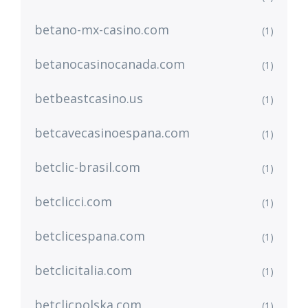
betano-mx-casino.com
(1)
betanocasinocanada.com
(1)
betbeastcasino.us
(1)
betcavecasinoespana.com
(1)
betclic-brasil.com
(1)
betclicci.com
(1)
betclicespana.com
(1)
betclicitalia.com
(1)
betclicpolska.com
(1)