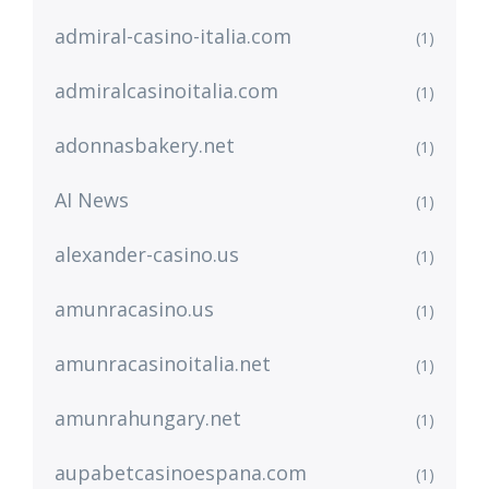
admiral-casino-italia.com
(1)
admiralcasinoitalia.com
(1)
adonnasbakery.net
(1)
AI News
(1)
alexander-casino.us
(1)
amunracasino.us
(1)
amunracasinoitalia.net
(1)
amunrahungary.net
(1)
aupabetcasinoespana.com
(1)