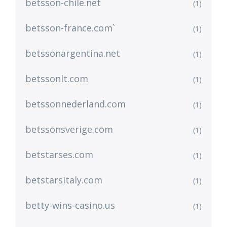
betsson-chile.net
(1)
betsson-france.com`
(1)
betssonargentina.net
(1)
betssonlt.com
(1)
betssonnederland.com
(1)
betssonsverige.com
(1)
betstarses.com
(1)
betstarsitaly.com
(1)
betty-wins-casino.us
(1)