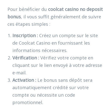
Pour bénéficier du
coolcat casino no deposit
bonus
, il vous suffit généralement de suivre
ces étapes simples :
Inscription :
Créez un compte sur le site
de Coolcat Casino en fournissant les
informations nécessaires.
Vérification :
Vérifiez votre compte en
cliquant sur le lien envoyé à votre adresse
e-mail.
Activation :
Le bonus sans dépôt sera
automatiquement crédité sur votre
compte ou nécessite un code
promotionnel.