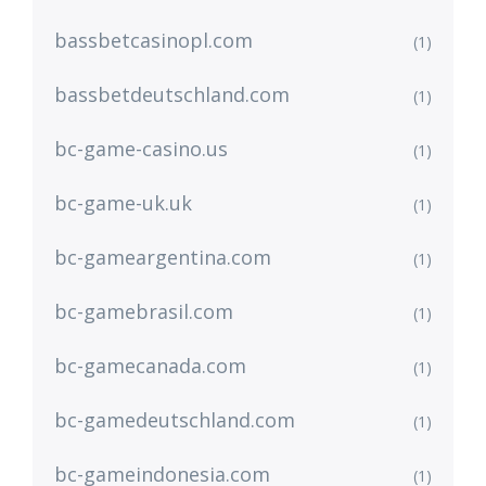
bassbetcasinopl.com
(1)
bassbetdeutschland.com
(1)
bc-game-casino.us
(1)
bc-game-uk.uk
(1)
bc-gameargentina.com
(1)
bc-gamebrasil.com
(1)
bc-gamecanada.com
(1)
bc-gamedeutschland.com
(1)
bc-gameindonesia.com
(1)