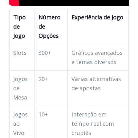
Tipo
Número
Experiência de Jogo
de
de
Jogo
Opções
Slots
300+
Gráficos avançados
e temas diversos
Jogos
20+
Várias alternativas
de
de apostas
Mesa
Jogos
10+
Interação em
ao
tempo real com
Vivo
crupiês