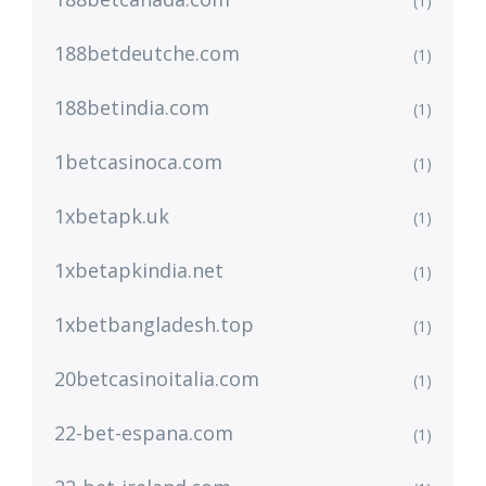
(1)
188betdeutche.com
(1)
188betindia.com
(1)
1betcasinoca.com
(1)
1xbetapk.uk
(1)
1xbetapkindia.net
(1)
1xbetbangladesh.top
(1)
20betcasinoitalia.com
(1)
22-bet-espana.com
(1)