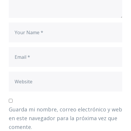
Guarda mi nombre, correo electrónico y web
en este navegador para la próxima vez que
comente.