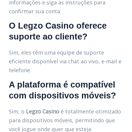
informações e siga as instruções para
confirmar sua conta.
O Legzo Casino oferece
suporte ao cliente?
Sim, eles têm uma equipe de suporte
eficiente disponível via chat ao vivo, e-mail e
telefone.
A plataforma é compatível
com dispositivos móveis?
Sim, o
Legzo Casino
é totalmente otimizado
para dispositivos móveis, permitindo que
você jogue onde quer que esteja.