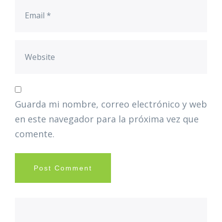
Guarda mi nombre, correo electrónico y web
en este navegador para la próxima vez que
comente.