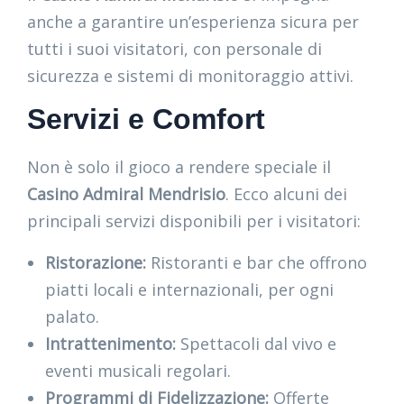
anche a garantire un’esperienza sicura per
tutti i suoi visitatori, con personale di
sicurezza e sistemi di monitoraggio attivi.
Servizi e Comfort
Non è solo il gioco a rendere speciale il
Casino Admiral Mendrisio
. Ecco alcuni dei
principali servizi disponibili per i visitatori:
Ristorazione:
Ristoranti e bar che offrono
piatti locali e internazionali, per ogni
palato.
Intrattenimento:
Spettacoli dal vivo e
eventi musicali regolari.
Programmi di Fidelizzazione:
Offerte