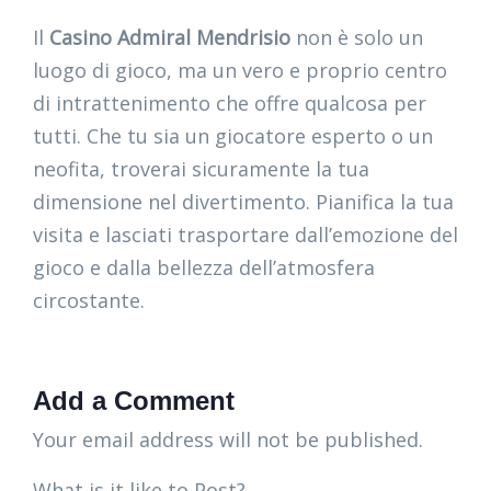
Il
Casino Admiral Mendrisio
non è solo un
luogo di gioco, ma un vero e proprio centro
di intrattenimento che offre qualcosa per
tutti. Che tu sia un giocatore esperto o un
neofita, troverai sicuramente la tua
dimensione nel divertimento. Pianifica la tua
visita e lasciati trasportare dall’emozione del
gioco e dalla bellezza dell’atmosfera
circostante.
Add a Comment
Your email address will not be published.
What is it like to Post?