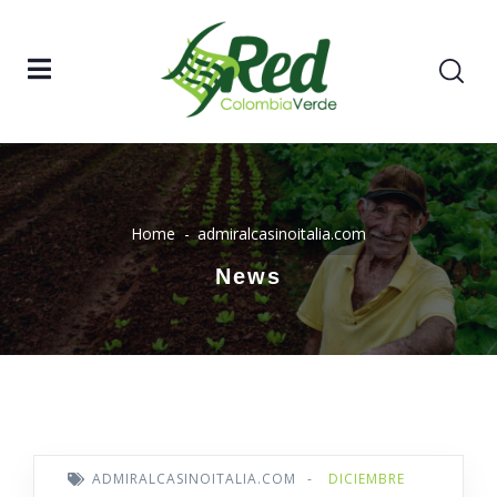
Home
admiralcasinoitalia.com
News
ADMIRALCASINOITALIA.COM
-
DICIEMBRE