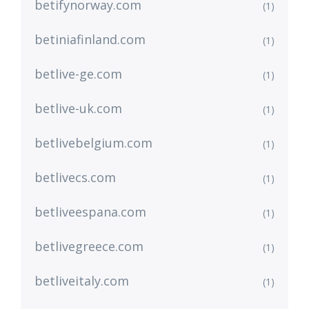
betifynorway.com
(1)
betiniafinland.com
(1)
betlive-ge.com
(1)
betlive-uk.com
(1)
betlivebelgium.com
(1)
betlivecs.com
(1)
betliveespana.com
(1)
betlivegreece.com
(1)
betliveitaly.com
(1)