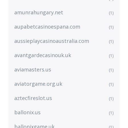
amunrahungary.net
(1)
aupabetcasinoespana.com
(1)
aussieplaycasinoaustralia.com
(1)
avantgardecasinouk.uk
(1)
aviamasters.us
(1)
aviatorgame.org.uk
(1)
aztecfireslot.us
(1)
ballonix.us
(1)
ballonixgame.uk
(1)