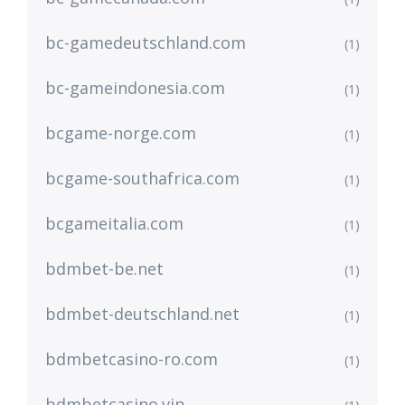
bc-gamedeutschland.com
(1)
bc-gameindonesia.com
(1)
bcgame-norge.com
(1)
bcgame-southafrica.com
(1)
bcgameitalia.com
(1)
bdmbet-be.net
(1)
bdmbet-deutschland.net
(1)
bdmbetcasino-ro.com
(1)
bdmbetcasino.vip