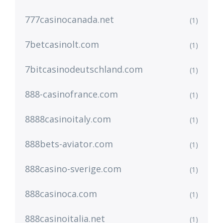
777casinocanada.net
(1)
7betcasinolt.com
(1)
7bitcasinodeutschland.com
(1)
888-casinofrance.com
(1)
8888casinoitaly.com
(1)
888bets-aviator.com
(1)
888casino-sverige.com
(1)
888casinoca.com
(1)
888casinoitalia.net
(1)