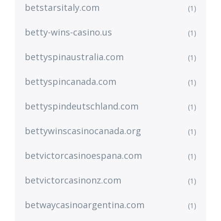
betstarsitaly.com
(1)
betty-wins-casino.us
(1)
bettyspinaustralia.com
(1)
bettyspincanada.com
(1)
bettyspindeutschland.com
(1)
bettywinscasinocanada.org
(1)
betvictorcasinoespana.com
(1)
betvictorcasinonz.com
(1)
betwaycasinoargentina.com
(1)