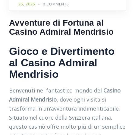
25, 2025
-
0 COMMENTS
Avventure di Fortuna al
Casino Admiral Mendrisio
Gioco e Divertimento
al Casino Admiral
Mendrisio
Benvenuti nel fantastico mondo del
Casino
Admiral Mendrisio
, dove ogni visita si
trasforma in un’avventura indimenticabile.
Situato nel cuore della Svizzera italiana,
questo casinò offre molto più di un semplice