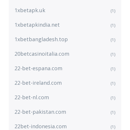
1xbetapk.uk
(1)
1xbetapkindia.net
(1)
1xbetbangladesh.top
(1)
20betcasinoitalia.com
(1)
22-bet-espana.com
(1)
22-bet-ireland.com
(1)
22-bet-nl.com
(1)
22-bet-pakistan.com
(1)
22bet-indonesia.com
(1)