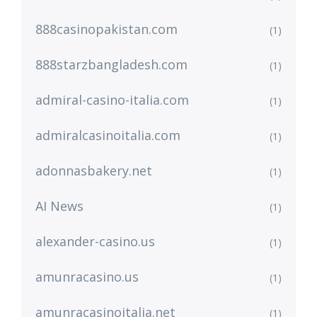
888casinopakistan.com
(1)
888starzbangladesh.com
(1)
admiral-casino-italia.com
(1)
admiralcasinoitalia.com
(1)
adonnasbakery.net
(1)
AI News
(1)
alexander-casino.us
(1)
amunracasino.us
(1)
amunracasinoitalia.net
(1)