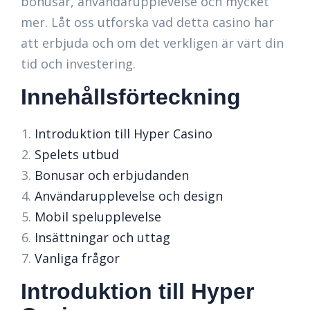
bonusar, användarupplevelse och mycket
mer. Låt oss utforska vad detta casino har
att erbjuda och om det verkligen är värt din
tid och investering.
Innehållsförteckning
Introduktion till Hyper Casino
Spelets utbud
Bonusar och erbjudanden
Användarupplevelse och design
Mobil spelupplevelse
Insättningar och uttag
Vanliga frågor
Introduktion till Hyper