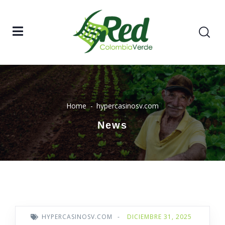
Home
hypercasinosv.com
News
HYPERCASINOSV.COM
-
DICIEMBRE 31, 2025