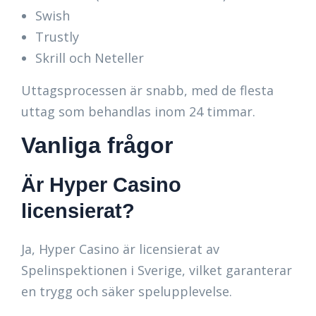
Swish
Trustly
Skrill och Neteller
Uttagsprocessen är snabb, med de flesta
uttag som behandlas inom 24 timmar.
Vanliga frågor
Är Hyper Casino
licensierat?
Ja, Hyper Casino är licensierat av
Spelinspektionen i Sverige, vilket garanterar
en trygg och säker spelupplevelse.