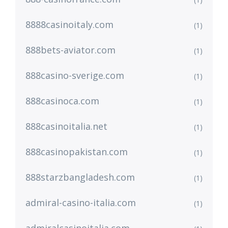
8888casinoitaly.com
(1)
888bets-aviator.com
(1)
888casino-sverige.com
(1)
888casinoca.com
(1)
888casinoitalia.net
(1)
888casinopakistan.com
(1)
888starzbangladesh.com
(1)
admiral-casino-italia.com
(1)