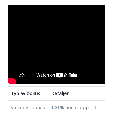
Typ av bonus
Detaljer
Välkomstbonus
100 % bonus upp till