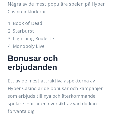
Några av de mest populära spelen på Hyper
Casino inkluderar:
Book of Dead
Starburst
Lightning Roulette
Monopoly Live
Bonusar och
erbjudanden
Ett av de mest attraktiva aspekterna av
Hyper Casino är de bonusar och kampanjer
som erbjuds till nya och återkommande
spelare. Här är en översikt av vad du kan
förvänta dig: