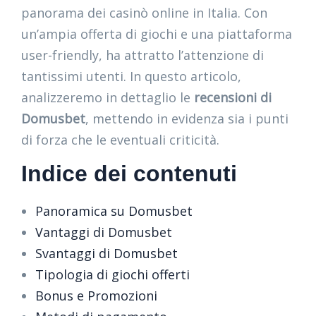
panorama dei casinò online in Italia. Con
un’ampia offerta di giochi e una piattaforma
user-friendly, ha attratto l’attenzione di
tantissimi utenti. In questo articolo,
analizzeremo in dettaglio le
recensioni di
Domusbet
, mettendo in evidenza sia i punti
di forza che le eventuali criticità.
Indice dei contenuti
Panoramica su Domusbet
Vantaggi di Domusbet
Svantaggi di Domusbet
Tipologia di giochi offerti
Bonus e Promozioni