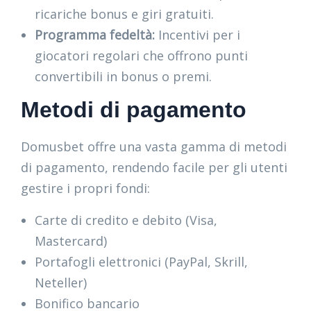
ricariche bonus e giri gratuiti.
Programma fedeltà:
Incentivi per i
giocatori regolari che offrono punti
convertibili in bonus o premi.
Metodi di pagamento
Domusbet offre una vasta gamma di metodi
di pagamento, rendendo facile per gli utenti
gestire i propri fondi:
Carte di credito e debito (Visa,
Mastercard)
Portafogli elettronici (PayPal, Skrill,
Neteller)
Bonifico bancario