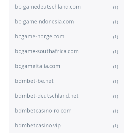
bc-gamedeutschland.com
(1)
bc-gameindonesia.com
(1)
bcgame-norge.com
(1)
bcgame-southafrica.com
(1)
bcgameitalia.com
(1)
bdmbet-be.net
(1)
bdmbet-deutschland.net
(1)
bdmbetcasino-ro.com
(1)
bdmbetcasino.vip
(1)