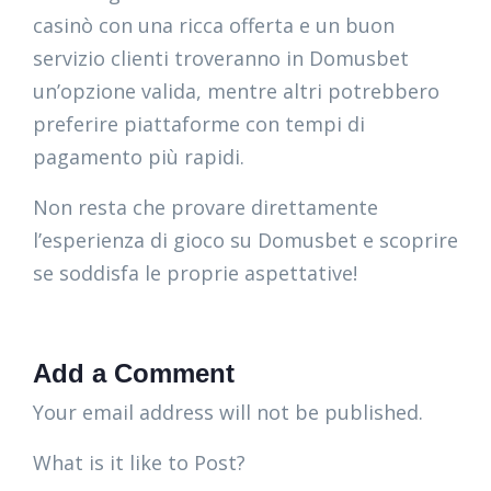
casinò con una ricca offerta e un buon
servizio clienti troveranno in Domusbet
un’opzione valida, mentre altri potrebbero
preferire piattaforme con tempi di
pagamento più rapidi.
Non resta che provare direttamente
l’esperienza di gioco su Domusbet e scoprire
se soddisfa le proprie aspettative!
Add a Comment
Your email address will not be published.
What is it like to Post?