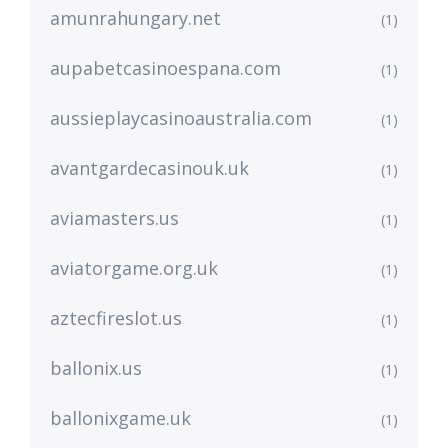
amunrahungary.net
(1)
aupabetcasinoespana.com
(1)
aussieplaycasinoaustralia.com
(1)
avantgardecasinouk.uk
(1)
aviamasters.us
(1)
aviatorgame.org.uk
(1)
aztecfireslot.us
(1)
ballonix.us
(1)
ballonixgame.uk
(1)