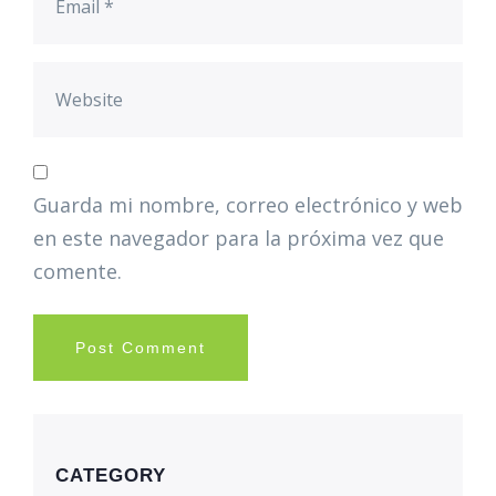
Guarda mi nombre, correo electrónico y web
en este navegador para la próxima vez que
comente.
CATEGORY