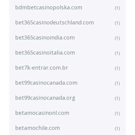
bdmbetcasinopolska.com
(1)
bet365casinodeutschland.com
(1)
bet365casinoindia.com
(1)
bet365casinoitalia.com
(1)
bet7k-entrar.com.br
(1)
bet99casinocanada.com
(1)
bet99casinocanada.org
(1)
betamocasinonl.com
(1)
betamochile.com
(1)