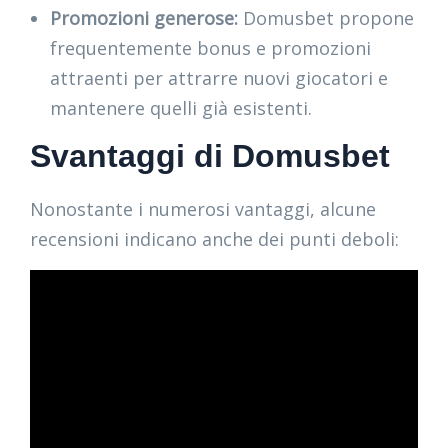
Promozioni generose:
Domusbet propone
frequentemente bonus e promozioni
attraenti per attrarre nuovi giocatori e
mantenere quelli già esistenti.
Svantaggi di Domusbet
Nonostante i numerosi vantaggi, alcune
recensioni indicano anche dei punti deboli: