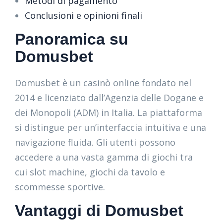
Metodi di pagamento
Conclusioni e opinioni finali
Panoramica su
Domusbet
Domusbet è un casinò online fondato nel
2014 e licenziato dall’Agenzia delle Dogane e
dei Monopoli (ADM) in Italia. La piattaforma
si distingue per un’interfaccia intuitiva e una
navigazione fluida. Gli utenti possono
accedere a una vasta gamma di giochi tra
cui slot machine, giochi da tavolo e
scommesse sportive.
Vantaggi di Domusbet