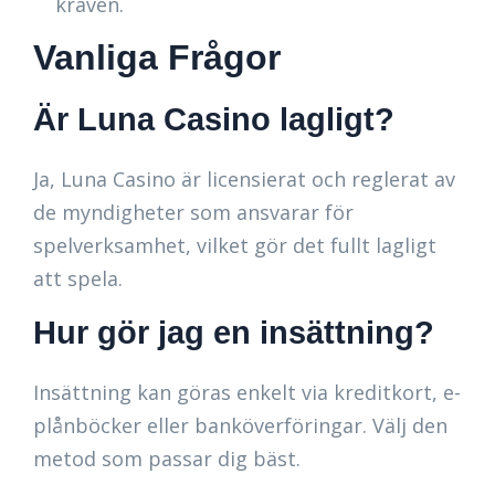
kraven.
Vanliga Frågor
Är Luna Casino lagligt?
Ja, Luna Casino är licensierat och reglerat av
de myndigheter som ansvarar för
spelverksamhet, vilket gör det fullt lagligt
att spela.
Hur gör jag en insättning?
Insättning kan göras enkelt via kreditkort, e-
plånböcker eller banköverföringar. Välj den
metod som passar dig bäst.