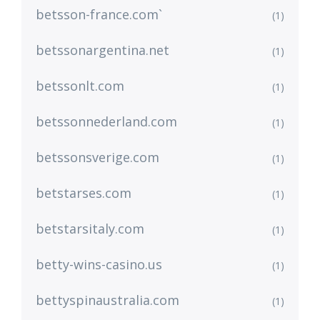
betsson-france.com`
(1)
betssonargentina.net
(1)
betssonlt.com
(1)
betssonnederland.com
(1)
betssonsverige.com
(1)
betstarses.com
(1)
betstarsitaly.com
(1)
betty-wins-casino.us
(1)
bettyspinaustralia.com
(1)