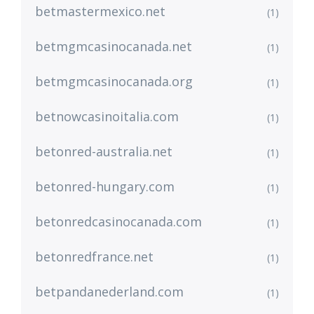
betmastermexico.net
(1)
betmgmcasinocanada.net
(1)
betmgmcasinocanada.org
(1)
betnowcasinoitalia.com
(1)
betonred-australia.net
(1)
betonred-hungary.com
(1)
betonredcasinocanada.com
(1)
betonredfrance.net
(1)
betpandanederland.com
(1)