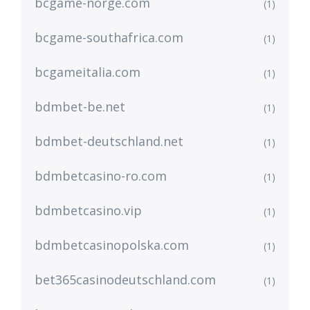
bcgame-norge.com
(1)
bcgame-southafrica.com
(1)
bcgameitalia.com
(1)
bdmbet-be.net
(1)
bdmbet-deutschland.net
(1)
bdmbetcasino-ro.com
(1)
bdmbetcasino.vip
(1)
bdmbetcasinopolska.com
(1)
bet365casinodeutschland.com
(1)