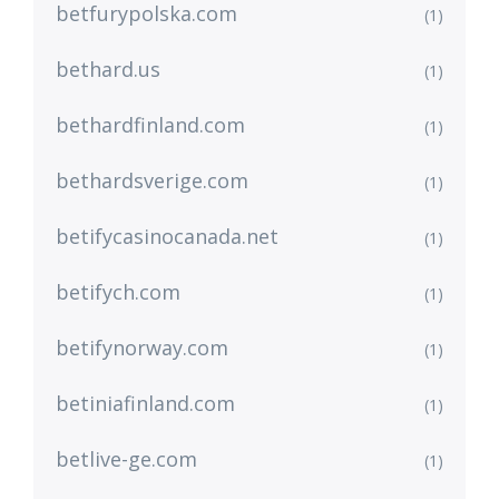
betfurypolska.com
(1)
bethard.us
(1)
bethardfinland.com
(1)
bethardsverige.com
(1)
betifycasinocanada.net
(1)
betifych.com
(1)
betifynorway.com
(1)
betiniafinland.com
(1)
betlive-ge.com
(1)