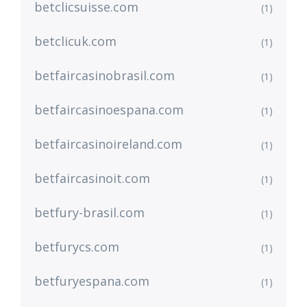
betclicsuisse.com
(1)
betclicuk.com
(1)
betfaircasinobrasil.com
(1)
betfaircasinoespana.com
(1)
betfaircasinoireland.com
(1)
betfaircasinoit.com
(1)
betfury-brasil.com
(1)
betfurycs.com
(1)
betfuryespana.com
(1)