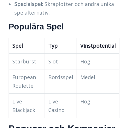
Specialspel:
Skraplotter och andra unika
spelalternativ.
Populära Spel
Spel
Typ
Vinstpotential
Starburst
Slot
Hög
European
Bordsspel
Medel
Roulette
Live
Live
Hög
Blackjack
Casino