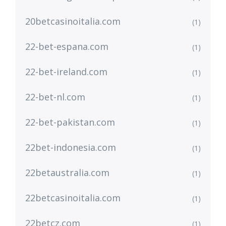
20betcasinoitalia.com
(1)
22-bet-espana.com
(1)
22-bet-ireland.com
(1)
22-bet-nl.com
(1)
22-bet-pakistan.com
(1)
22bet-indonesia.com
(1)
22betaustralia.com
(1)
22betcasinoitalia.com
(1)
22betcz.com
(1)