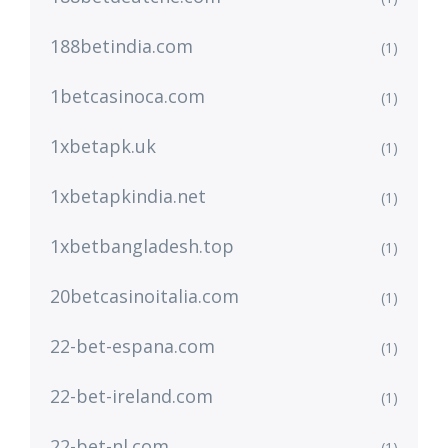
188betindia.com
(1)
1betcasinoca.com
(1)
1xbetapk.uk
(1)
1xbetapkindia.net
(1)
1xbetbangladesh.top
(1)
20betcasinoitalia.com
(1)
22-bet-espana.com
(1)
22-bet-ireland.com
(1)
22-bet-nl.com
(1)