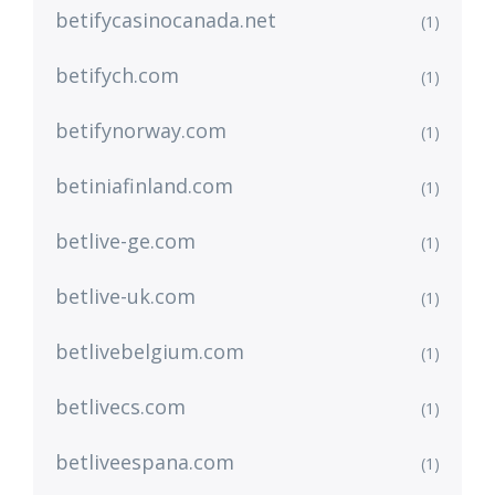
betifycasinocanada.net
(1)
betifych.com
(1)
betifynorway.com
(1)
betiniafinland.com
(1)
betlive-ge.com
(1)
betlive-uk.com
(1)
betlivebelgium.com
(1)
betlivecs.com
(1)
betliveespana.com
(1)