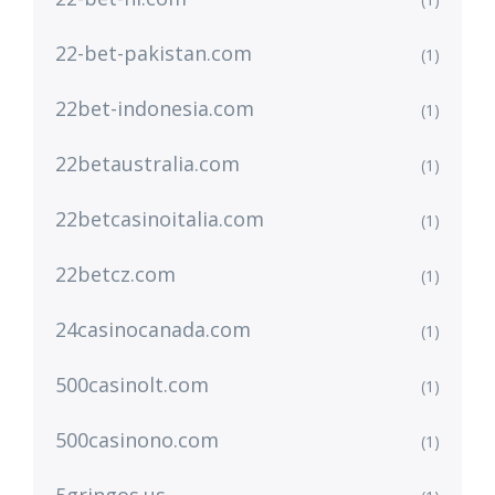
22-bet-pakistan.com
(1)
22bet-indonesia.com
(1)
22betaustralia.com
(1)
22betcasinoitalia.com
(1)
22betcz.com
(1)
24casinocanada.com
(1)
500casinolt.com
(1)
500casinono.com
(1)