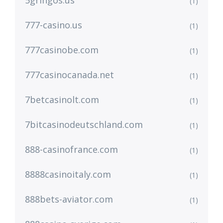
5gringos.us
(1)
777-casino.us
(1)
777casinobe.com
(1)
777casinocanada.net
(1)
7betcasinolt.com
(1)
7bitcasinodeutschland.com
(1)
888-casinofrance.com
(1)
8888casinoitaly.com
(1)
888bets-aviator.com
(1)