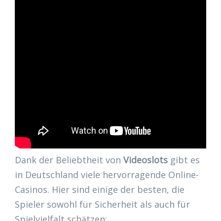
Dank der Beliebtheit von
Videoslots
gibt es
in Deutschland viele hervorragende Online-
Casinos. Hier sind einige der besten, die
Spieler sowohl für Sicherheit als auch für
Spielvielfalt schätzen: