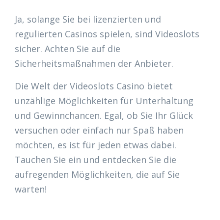
Ja, solange Sie bei lizenzierten und
regulierten Casinos spielen, sind Videoslots
sicher. Achten Sie auf die
Sicherheitsmaßnahmen der Anbieter.
Die Welt der Videoslots Casino bietet
unzählige Möglichkeiten für Unterhaltung
und Gewinnchancen. Egal, ob Sie Ihr Glück
versuchen oder einfach nur Spaß haben
möchten, es ist für jeden etwas dabei.
Tauchen Sie ein und entdecken Sie die
aufregenden Möglichkeiten, die auf Sie
warten!