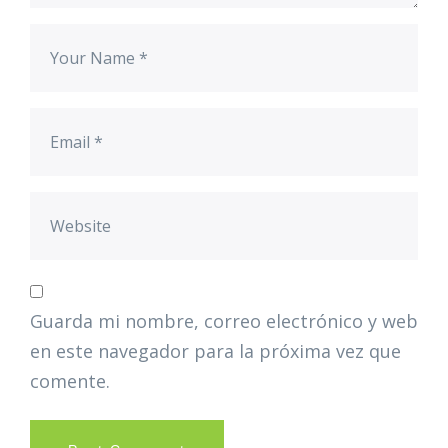
Guarda mi nombre, correo electrónico y web
en este navegador para la próxima vez que
comente.