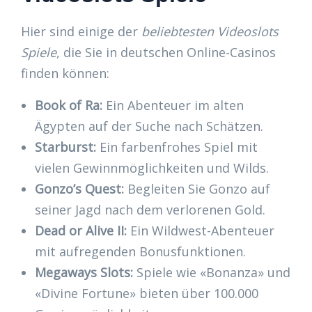
Hier sind einige der
beliebtesten Videoslots
Spiele
, die Sie in deutschen Online-Casinos
finden können:
Book of Ra:
Ein Abenteuer im alten
Ägypten auf der Suche nach Schätzen.
Starburst:
Ein farbenfrohes Spiel mit
vielen Gewinnmöglichkeiten und Wilds.
Gonzo’s Quest:
Begleiten Sie Gonzo auf
seiner Jagd nach dem verlorenen Gold.
Dead or Alive II:
Ein Wildwest-Abenteuer
mit aufregenden Bonusfunktionen.
Megaways Slots:
Spiele wie «Bonanza» und
«Divine Fortune» bieten über 100.000