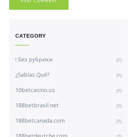
CATEGORY
! Без рубрики
(1)
¿Sabías Qué?
(1)
10betcasino.us
(1)
188betbrasil.net
(1)
188betcanada.com
(1)
188betdeutche.com
(1)