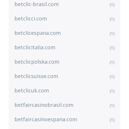
betclic-brasil.com
(1)
betclicci.com
(1)
betclicespana.com
(1)
betclicitalia.com
(1)
betclicpolska.com
(1)
betclicsuisse.com
(1)
betclicuk.com
(1)
betfaircasinobrasil.com
(1)
betfaircasinoespana.com
(1)