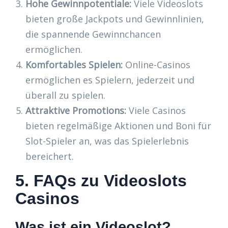
Hohe Gewinnpotentiale:
Viele Videoslots
bieten große Jackpots und Gewinnlinien,
die spannende Gewinnchancen
ermöglichen.
Komfortables Spielen:
Online-Casinos
ermöglichen es Spielern, jederzeit und
überall zu spielen.
Attraktive Promotions:
Viele Casinos
bieten regelmäßige Aktionen und Boni für
Slot-Spieler an, was das Spielerlebnis
bereichert.
5. FAQs zu Videoslots
Casinos
Was ist ein Videoslot?