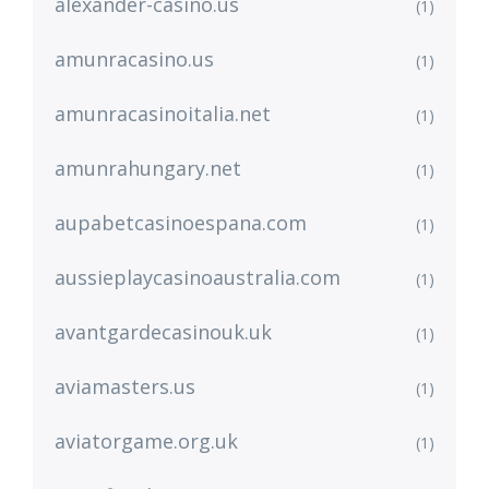
alexander-casino.us
(1)
amunracasino.us
(1)
amunracasinoitalia.net
(1)
amunrahungary.net
(1)
aupabetcasinoespana.com
(1)
aussieplaycasinoaustralia.com
(1)
avantgardecasinouk.uk
(1)
aviamasters.us
(1)
aviatorgame.org.uk
(1)