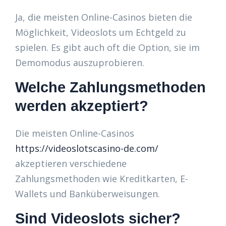
Ja, die meisten Online-Casinos bieten die
Möglichkeit, Videoslots um Echtgeld zu
spielen. Es gibt auch oft die Option, sie im
Demomodus auszuprobieren.
Welche Zahlungsmethoden
werden akzeptiert?
Die meisten Online-Casinos
https://videoslotscasino-de.com/
akzeptieren verschiedene
Zahlungsmethoden wie Kreditkarten, E-
Wallets und Banküberweisungen.
Sind Videoslots sicher?