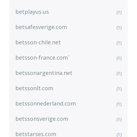
betplayus.us
(1)
betsafesverige.com
(1)
betsson-chile.net
(1)
betsson-france.com`
(1)
betssonargentina.net
(1)
betssonlt.com
(1)
betssonnederland.com
(1)
betssonsverige.com
(1)
betstarses.com
(1)