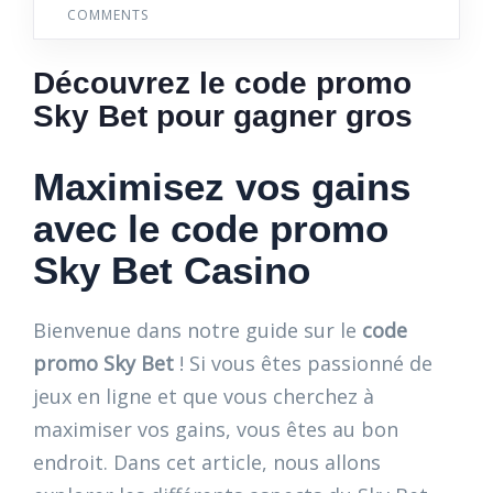
COMMENTS
Découvrez le code promo
Sky Bet pour gagner gros
Maximisez vos gains
avec le code promo
Sky Bet Casino
Bienvenue dans notre guide sur le
code
promo Sky Bet
! Si vous êtes passionné de
jeux en ligne et que vous cherchez à
maximiser vos gains, vous êtes au bon
endroit. Dans cet article, nous allons