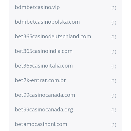
bdmbetcasino.vip
(1)
bdmbetcasinopolska.com
(1)
bet365casinodeutschland.com
(1)
bet365casinoindia.com
(1)
bet365casinoitalia.com
(1)
bet7k-entrar.com.br
(1)
bet99casinocanada.com
(1)
bet99casinocanada.org
(1)
betamocasinonl.com
(1)