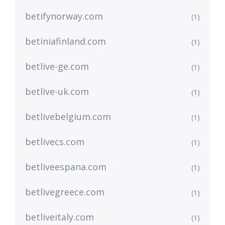
betifynorway.com
(1)
betiniafinland.com
(1)
betlive-ge.com
(1)
betlive-uk.com
(1)
betlivebelgium.com
(1)
betlivecs.com
(1)
betliveespana.com
(1)
betlivegreece.com
(1)
betliveitaly.com
(1)