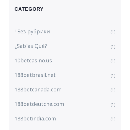
CATEGORY
! Без рубрики
(1)
¿Sabías Qué?
(1)
10betcasino.us
(1)
188betbrasil.net
(1)
188betcanada.com
(1)
188betdeutche.com
(1)
188betindia.com
(1)