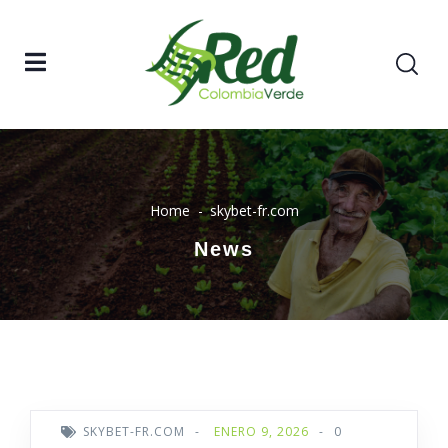
Home
skybet-fr.com
News
SKYBET-FR.COM
-
ENERO 9, 2026
-
0