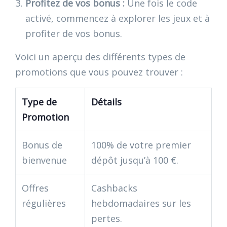
Profitez de vos bonus :
Une fois le code
activé, commencez à explorer les jeux et à
profiter de vos bonus.
Voici un aperçu des différents types de
promotions que vous pouvez trouver :
Type de
Détails
Promotion
Bonus de
100% de votre premier
bienvenue
dépôt jusqu’à 100 €.
Offres
Cashbacks
régulières
hebdomadaires sur les
pertes.