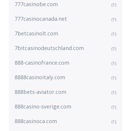
777casinobe.com
(1)
777casinocanada.net
(1)
7betcasinolt.com
(1)
7bitcasinodeutschland.com
(1)
888-casinofrance.com
(1)
8888casinoitaly.com
(1)
888bets-aviator.com
(1)
888casino-sverige.com
(1)
888casinoca.com
(1)