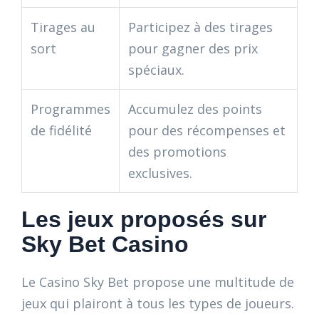
Tirages au
Participez à des tirages
sort
pour gagner des prix
spéciaux.
Programmes
Accumulez des points
de fidélité
pour des récompenses et
des promotions
exclusives.
Les jeux proposés sur
Sky Bet Casino
Le Casino Sky Bet propose une multitude de
jeux qui plairont à tous les types de joueurs.