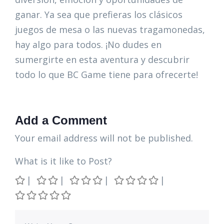
ganar. Ya sea que prefieras los clásicos
juegos de mesa o las nuevas tragamonedas,
hay algo para todos. ¡No dudes en
sumergirte en esta aventura y descubrir
todo lo que BC Game tiene para ofrecerte!
Add a Comment
Your email address will not be published.
What is it like to Post?