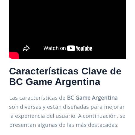
Características Clave de
BC Game Argentina
Las características de
BC Game Argentina
son diversas y están diseñadas para mejorar
la experiencia del usuario. A continuación, se
presentan algunas de las más destacadas: