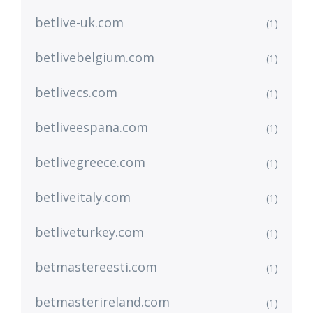
betlive-uk.com
(1)
betlivebelgium.com
(1)
betlivecs.com
(1)
betliveespana.com
(1)
betlivegreece.com
(1)
betliveitaly.com
(1)
betliveturkey.com
(1)
betmastereesti.com
(1)
betmasterireland.com
(1)