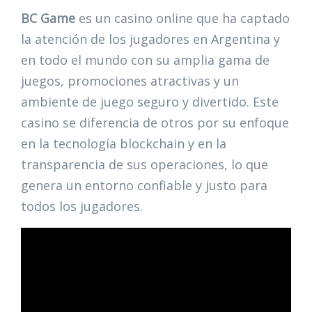
BC Game
es un casino online que ha captado
la atención de los jugadores en Argentina y
en todo el mundo con su amplia gama de
juegos, promociones atractivas y un
ambiente de juego seguro y divertido. Este
casino se diferencia de otros por su enfoque
en la tecnología blockchain y en la
transparencia de sus operaciones, lo que
genera un entorno confiable y justo para
todos los jugadores.