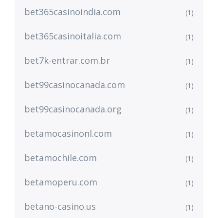
bet365casinoindia.com
(1)
bet365casinoitalia.com
(1)
bet7k-entrar.com.br
(1)
bet99casinocanada.com
(1)
bet99casinocanada.org
(1)
betamocasinonl.com
(1)
betamochile.com
(1)
betamoperu.com
(1)
betano-casino.us
(1)