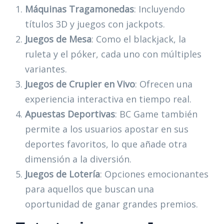
Máquinas Tragamonedas
: Incluyendo
títulos 3D y juegos con jackpots.
Juegos de Mesa
: Como el blackjack, la
ruleta y el póker, cada uno con múltiples
variantes.
Juegos de Crupier en Vivo
: Ofrecen una
experiencia interactiva en tiempo real.
Apuestas Deportivas
: BC Game también
permite a los usuarios apostar en sus
deportes favoritos, lo que añade otra
dimensión a la diversión.
Juegos de Lotería
: Opciones emocionantes
para aquellos que buscan una
oportunidad de ganar grandes premios.