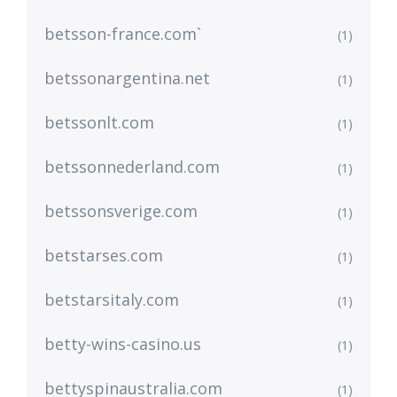
betsson-france.com`
(1)
betssonargentina.net
(1)
betssonlt.com
(1)
betssonnederland.com
(1)
betssonsverige.com
(1)
betstarses.com
(1)
betstarsitaly.com
(1)
betty-wins-casino.us
(1)
bettyspinaustralia.com
(1)