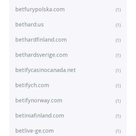
betfurypolska.com
(1)
bethard.us
(1)
bethardfinland.com
(1)
bethardsverige.com
(1)
betifycasinocanada.net
(1)
betifych.com
(1)
betifynorway.com
(1)
betiniafinland.com
(1)
betlive-ge.com
(1)