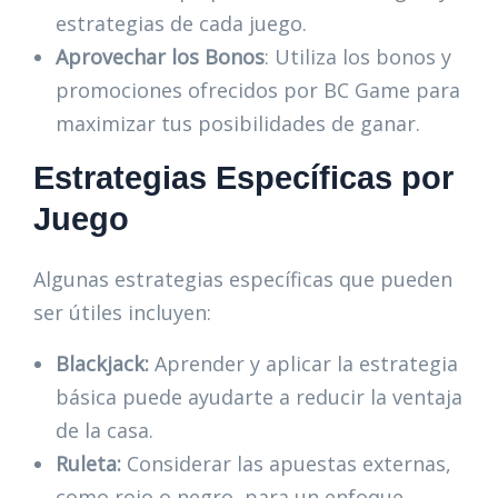
estrategias de cada juego.
Aprovechar los Bonos
: Utiliza los bonos y
promociones ofrecidos por BC Game para
maximizar tus posibilidades de ganar.
Estrategias Específicas por
Juego
Algunas estrategias específicas que pueden
ser útiles incluyen:
Blackjack:
Aprender y aplicar la estrategia
básica puede ayudarte a reducir la ventaja
de la casa.
Ruleta:
Considerar las apuestas externas,
como rojo o negro, para un enfoque