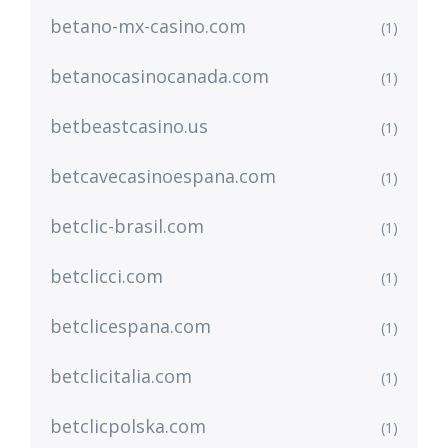
betano-mx-casino.com
(1)
betanocasinocanada.com
(1)
betbeastcasino.us
(1)
betcavecasinoespana.com
(1)
betclic-brasil.com
(1)
betclicci.com
(1)
betclicespana.com
(1)
betclicitalia.com
(1)
betclicpolska.com
(1)