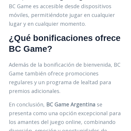
BC Game es accesible desde dispositivos
móviles, permitiéndote jugar en cualquier
lugar y en cualquier momento.
¿Qué bonificaciones ofrece
BC Game?
Además de la bonificación de bienvenida, BC
Game también ofrece promociones
regulares y un programa de lealtad para
premios adicionales.
En conclusión,
BC Game Argentina
se
presenta como una opción excepcional para
los amantes del juego online, combinando
diversión, emoción y oportunidades de