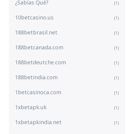
¿Sabías Qué?
(1)
10betcasino.us
(1)
188betbrasil.net
(1)
188betcanada.com
(1)
188betdeutche.com
(1)
188betindia.com
(1)
1betcasinoca.com
(1)
1xbetapk.uk
(1)
1xbetapkindia.net
(1)