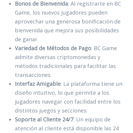
Bonos de Bienvenida
: Al registrarte en BC
Game, los nuevos jugadores pueden
aprovechar una generosa bonificación de
bienvenida que mejora sus posibilidades
de ganar.
Variedad de Métodos de Pago
: BC Game
admite diversas criptomonedas y
métodos tradicionales para facilitar las
transacciones.
Interfaz Amigable
: La plataforma tiene un
diseño intuitivo, lo que permite a los
jugadores navegar con facilidad entre los
distintos juegos y secciones.
Soporte al Cliente 24/7
: Un equipo de
atención al cliente está disponible las 24