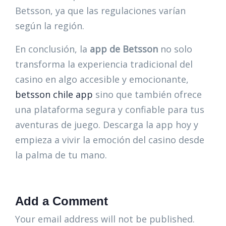
Betsson, ya que las regulaciones varían
según la región.
En conclusión, la
app de Betsson
no solo
transforma la experiencia tradicional del
casino en algo accesible y emocionante,
betsson chile app
sino que también ofrece
una plataforma segura y confiable para tus
aventuras de juego. Descarga la app hoy y
empieza a vivir la emoción del casino desde
la palma de tu mano.
Add a Comment
Your email address will not be published.