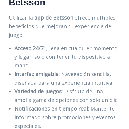
Betsson
Utilizar la
app de Betsson
ofrece múltiples
beneficios que mejoran tu experiencia de
juego:
Acceso 24/7:
Juega en cualquier momento
y lugar, solo con tener tu dispositivo a
mano.
Interfaz amigable:
Navegación sencilla,
diseñada para una experiencia intuitiva.
Variedad de juegos:
Disfruta de una
amplia gama de opciones con solo un clic.
Notificaciones en tiempo real:
Mantente
informado sobre promociones y eventos
especiales.