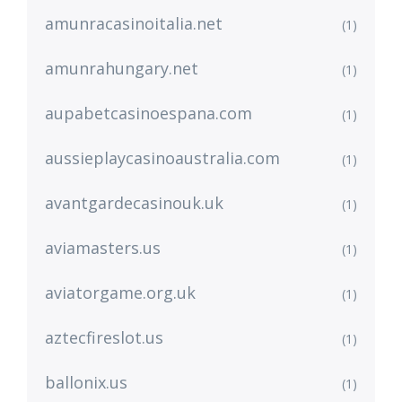
amunracasinoitalia.net
(1)
amunrahungary.net
(1)
aupabetcasinoespana.com
(1)
aussieplaycasinoaustralia.com
(1)
avantgardecasinouk.uk
(1)
aviamasters.us
(1)
aviatorgame.org.uk
(1)
aztecfireslot.us
(1)
ballonix.us
(1)