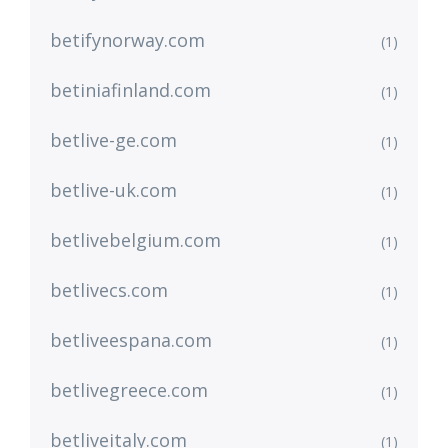
betifynorway.com
(1)
betiniafinland.com
(1)
betlive-ge.com
(1)
betlive-uk.com
(1)
betlivebelgium.com
(1)
betlivecs.com
(1)
betliveespana.com
(1)
betlivegreece.com
(1)
betliveitaly.com
(1)