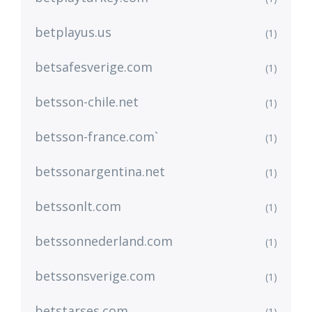
betplayus.us
(1)
betsafesverige.com
(1)
betsson-chile.net
(1)
betsson-france.com`
(1)
betssonargentina.net
(1)
betssonlt.com
(1)
betssonnederland.com
(1)
betssonsverige.com
(1)
betstarses.com
(1)