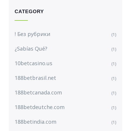
CATEGORY
! Без рубрики
(1)
¿Sabías Qué?
(1)
10betcasino.us
(1)
188betbrasil.net
(1)
188betcanada.com
(1)
188betdeutche.com
(1)
188betindia.com
(1)