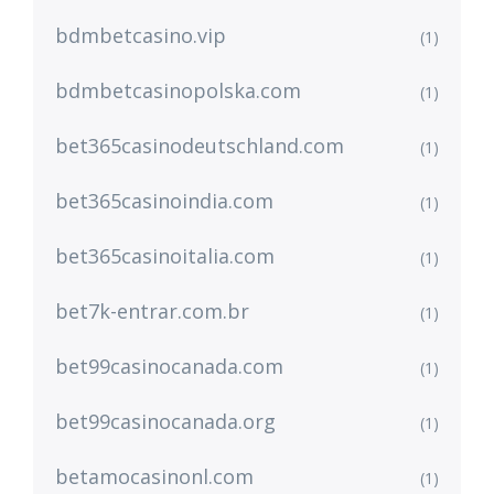
bdmbetcasino.vip
(1)
bdmbetcasinopolska.com
(1)
bet365casinodeutschland.com
(1)
bet365casinoindia.com
(1)
bet365casinoitalia.com
(1)
bet7k-entrar.com.br
(1)
bet99casinocanada.com
(1)
bet99casinocanada.org
(1)
betamocasinonl.com
(1)