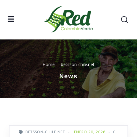
Home
betsson-chile.net
News
BETSSON-CHILE.NET
-
ENERO 20, 2026
-
0