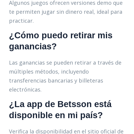
Algunos juegos ofrecen versiones demo que
te permiten jugar sin dinero real, ideal para
practicar.
¿Cómo puedo retirar mis
ganancias?
Las ganancias se pueden retirar a través de
múltiples métodos, incluyendo
transferencias bancarias y billeteras
electrónicas.
¿La app de Betsson está
disponible en mi país?
Verifica la disponibilidad en el sitio oficial de