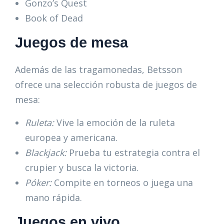
Gonzo’s Quest
Book of Dead
Juegos de mesa
Además de las tragamonedas, Betsson
ofrece una selección robusta de juegos de
mesa:
Ruleta:
Vive la emoción de la ruleta
europea y americana.
Blackjack:
Prueba tu estrategia contra el
crupier y busca la victoria.
Póker:
Compite en torneos o juega una
mano rápida.
Juegos en vivo