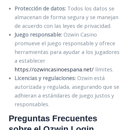
Protección de datos:
Todos los datos se
almacenan de forma segura y se manejan
de acuerdo con las leyes de privacidad.
Juego responsable:
Ozwin Casino
promueve el juego responsable y ofrece
herramientas para ayudar a los jugadores
a establecer
https://ozwincasinoespana.net/
límites.
Licencias y regulaciones:
Ozwin está
autorizada y regulada, asegurando que se
adhieran a estándares de juego justos y
responsables.
Preguntas Frecuentes
sobre el Ozwin Login