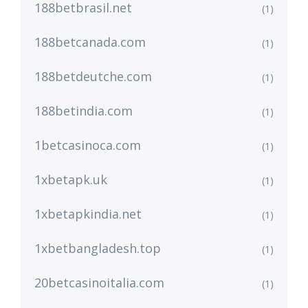
188betbrasil.net
(1)
188betcanada.com
(1)
188betdeutche.com
(1)
188betindia.com
(1)
1betcasinoca.com
(1)
1xbetapk.uk
(1)
1xbetapkindia.net
(1)
1xbetbangladesh.top
(1)
20betcasinoitalia.com
(1)