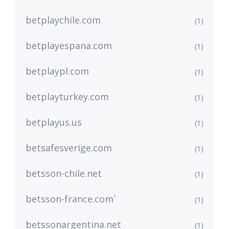
betplaychile.com
(1)
betplayespana.com
(1)
betplaypl.com
(1)
betplayturkey.com
(1)
betplayus.us
(1)
betsafesverige.com
(1)
betsson-chile.net
(1)
betsson-france.com`
(1)
betssonargentina.net
(1)