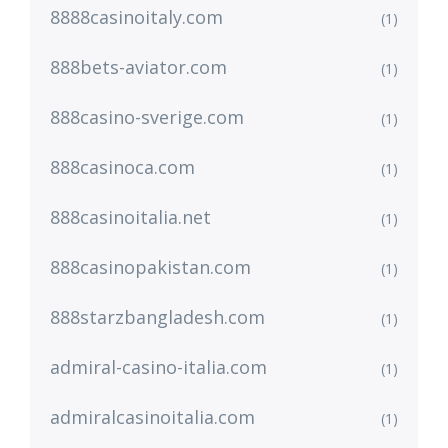
8888casinoitaly.com
(1)
888bets-aviator.com
(1)
888casino-sverige.com
(1)
888casinoca.com
(1)
888casinoitalia.net
(1)
888casinopakistan.com
(1)
888starzbangladesh.com
(1)
admiral-casino-italia.com
(1)
admiralcasinoitalia.com
(1)