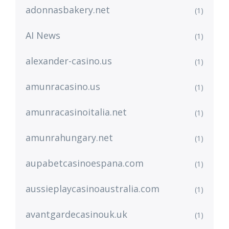
adonnasbakery.net
(1)
AI News
(1)
alexander-casino.us
(1)
amunracasino.us
(1)
amunracasinoitalia.net
(1)
amunrahungary.net
(1)
aupabetcasinoespana.com
(1)
aussieplaycasinoaustralia.com
(1)
avantgardecasinouk.uk
(1)