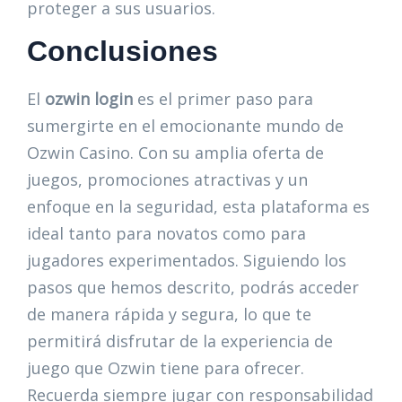
proteger a sus usuarios.
Conclusiones
El
ozwin login
es el primer paso para
sumergirte en el emocionante mundo de
Ozwin Casino. Con su amplia oferta de
juegos, promociones atractivas y un
enfoque en la seguridad, esta plataforma es
ideal tanto para novatos como para
jugadores experimentados. Siguiendo los
pasos que hemos descrito, podrás acceder
de manera rápida y segura, lo que te
permitirá disfrutar de la experiencia de
juego que Ozwin tiene para ofrecer.
Recuerda siempre jugar con responsabilidad