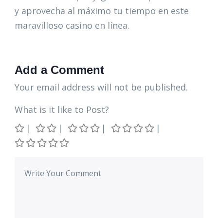
y aprovecha al máximo tu tiempo en este
maravilloso casino en línea.
Add a Comment
Your email address will not be published.
What is it like to Post?