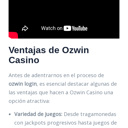
Ventajas de Ozwin
Casino
Antes de adentrarnos en el proceso de
ozwin login
, es esencial destacar algunas de
las ventajas que hacen a Ozwin Casino una
opción atractiva:
Variedad de juegos:
Desde tragamonedas
con jackpots progresivos hasta juegos de