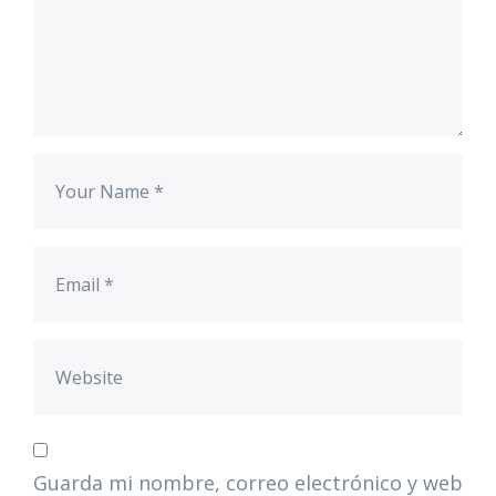
Guarda mi nombre, correo electrónico y web