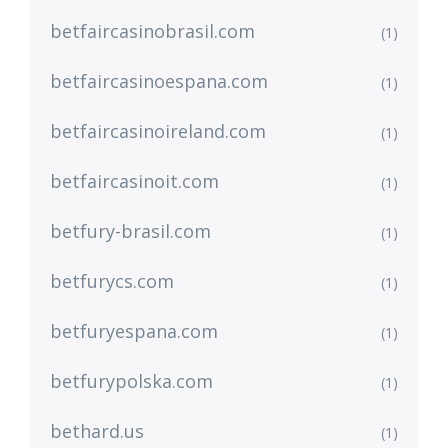
betfaircasinobrasil.com
(1)
betfaircasinoespana.com
(1)
betfaircasinoireland.com
(1)
betfaircasinoit.com
(1)
betfury-brasil.com
(1)
betfurycs.com
(1)
betfuryespana.com
(1)
betfurypolska.com
(1)
bethard.us
(1)