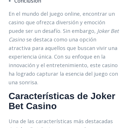
Conclusión
En el mundo del juego online, encontrar un
casino que ofrezca diversión y emoción
puede ser un desafío. Sin embargo,
Joker Bet
Casino
se destaca como una opción
atractiva para aquellos que buscan vivir una
experiencia única. Con su enfoque en la
innovación y el entretenimiento, este casino
ha logrado capturar la esencia del juego con
una sonrisa.
Características de Joker
Bet Casino
Una de las características más destacadas