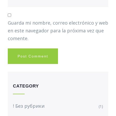
Guarda mi nombre, correo electrónico y web
en este navegador para la próxima vez que
comente.
CATEGORY
! Без рубрики
(1)