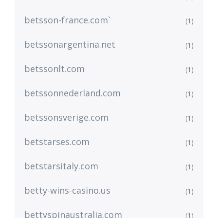
betsson-france.com`
(1)
betssonargentina.net
(1)
betssonlt.com
(1)
betssonnederland.com
(1)
betssonsverige.com
(1)
betstarses.com
(1)
betstarsitaly.com
(1)
betty-wins-casino.us
(1)
bettyspinaustralia.com
(1)