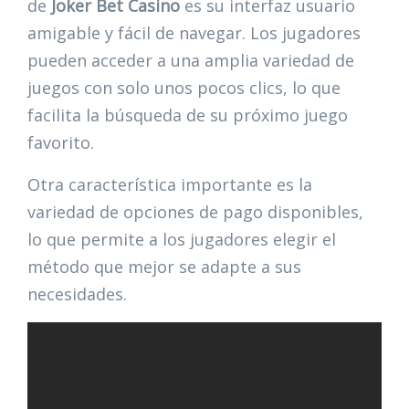
de
Joker Bet Casino
es su interfaz usuario
amigable y fácil de navegar. Los jugadores
pueden acceder a una amplia variedad de
juegos con solo unos pocos clics, lo que
facilita la búsqueda de su próximo juego
favorito.
Otra característica importante es la
variedad de opciones de pago disponibles,
lo que permite a los jugadores elegir el
método que mejor se adapte a sus
necesidades.