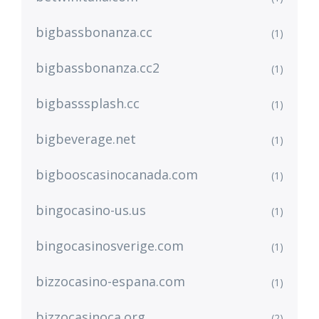
bigbassbonanza.cc
(1)
bigbassbonanza.cc2
(1)
bigbasssplash.cc
(1)
bigbeverage.net
(1)
bigbooscasinocanada.com
(1)
bingocasino-us.us
(1)
bingocasinosverige.com
(1)
bizzocasino-espana.com
(1)
bizzocasinoca.org
(2)