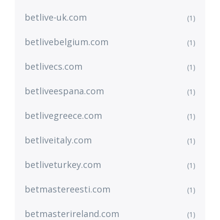
betlive-uk.com
(1)
betlivebelgium.com
(1)
betlivecs.com
(1)
betliveespana.com
(1)
betlivegreece.com
(1)
betliveitaly.com
(1)
betliveturkey.com
(1)
betmastereesti.com
(1)
betmasterireland.com
(1)