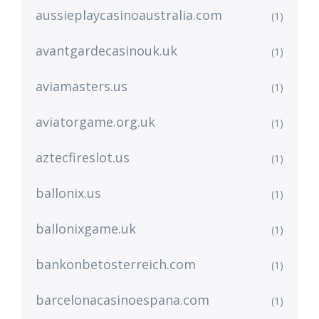
aussieplaycasinoaustralia.com
(1)
avantgardecasinouk.uk
(1)
aviamasters.us
(1)
aviatorgame.org.uk
(1)
aztecfireslot.us
(1)
ballonix.us
(1)
ballonixgame.uk
(1)
bankonbetosterreich.com
(1)
barcelonacasinoespana.com
(1)