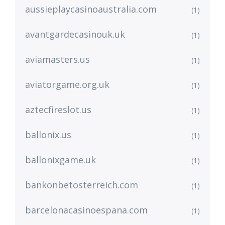
aussieplaycasinoaustralia.com
(1)
avantgardecasinouk.uk
(1)
aviamasters.us
(1)
aviatorgame.org.uk
(1)
aztecfireslot.us
(1)
ballonix.us
(1)
ballonixgame.uk
(1)
bankonbetosterreich.com
(1)
barcelonacasinoespana.com
(1)