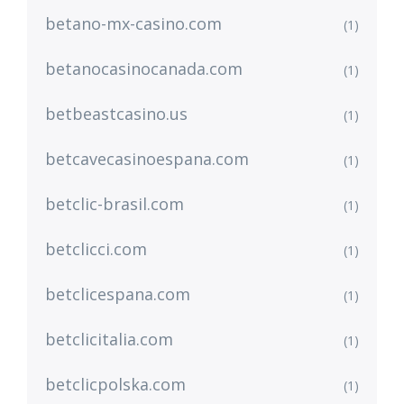
betano-mx-casino.com
(1)
betanocasinocanada.com
(1)
betbeastcasino.us
(1)
betcavecasinoespana.com
(1)
betclic-brasil.com
(1)
betclicci.com
(1)
betclicespana.com
(1)
betclicitalia.com
(1)
betclicpolska.com
(1)