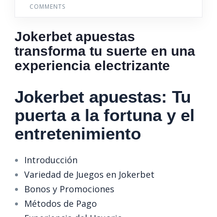
COMMENTS
Jokerbet apuestas
transforma tu suerte en una
experiencia electrizante
Jokerbet apuestas: Tu
puerta a la fortuna y el
entretenimiento
Introducción
Variedad de Juegos en Jokerbet
Bonos y Promociones
Métodos de Pago