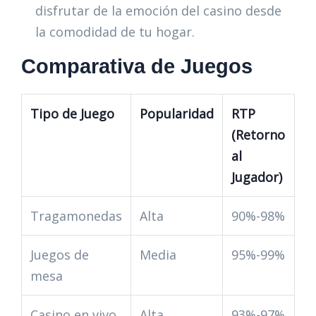
disfrutar de la emoción del casino desde
la comodidad de tu hogar.
Comparativa de Juegos
Tipo de Juego
Popularidad
RTP
(Retorno
al
Jugador)
Tragamonedas
Alta
90%-98%
Juegos de
Media
95%-99%
mesa
Casino en vivo
Alta
93%-97%