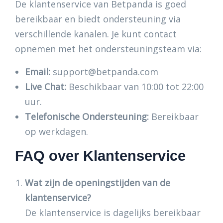
De klantenservice van Betpanda is goed
bereikbaar en biedt ondersteuning via
verschillende kanalen. Je kunt contact
opnemen met het ondersteuningsteam via:
Email:
support@betpanda.com
Live Chat:
Beschikbaar van 10:00 tot 22:00
uur.
Telefonische Ondersteuning:
Bereikbaar
op werkdagen.
FAQ over Klantenservice
Wat zijn de openingstijden van de
klantenservice?
De klantenservice is dagelijks bereikbaar