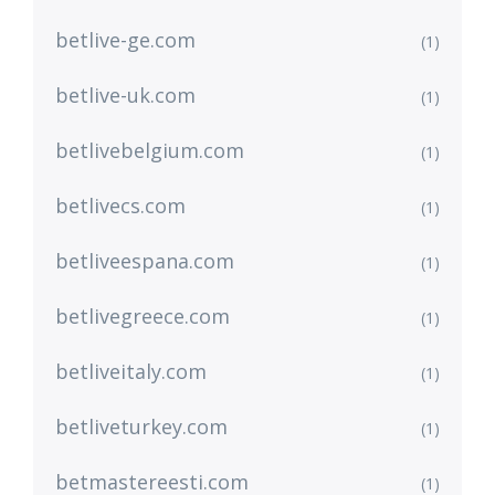
betlive-ge.com
(1)
betlive-uk.com
(1)
betlivebelgium.com
(1)
betlivecs.com
(1)
betliveespana.com
(1)
betlivegreece.com
(1)
betliveitaly.com
(1)
betliveturkey.com
(1)
betmastereesti.com
(1)