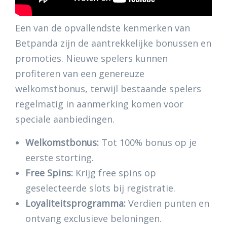
Een van de opvallendste kenmerken van
Betpanda zijn de aantrekkelijke bonussen en
promoties. Nieuwe spelers kunnen
profiteren van een genereuze
welkomstbonus, terwijl bestaande spelers
regelmatig in aanmerking komen voor
speciale aanbiedingen.
Welkomstbonus:
Tot 100% bonus op je
eerste storting.
Free Spins:
Krijg free spins op
geselecteerde slots bij registratie.
Loyaliteitsprogramma:
Verdien punten en
ontvang exclusieve beloningen.