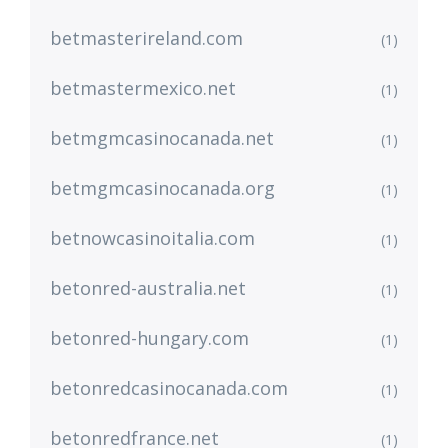
betmasterireland.com
(1)
betmastermexico.net
(1)
betmgmcasinocanada.net
(1)
betmgmcasinocanada.org
(1)
betnowcasinoitalia.com
(1)
betonred-australia.net
(1)
betonred-hungary.com
(1)
betonredcasinocanada.com
(1)
betonredfrance.net
(1)