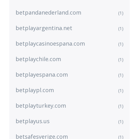
betpandanederland.com
(1)
betplayargentina.net
(1)
betplaycasinoespana.com
(1)
betplaychile.com
(1)
betplayespana.com
(1)
betplaypl.com
(1)
betplayturkey.com
(1)
betplayus.us
(1)
betsafesverige.com
(1)