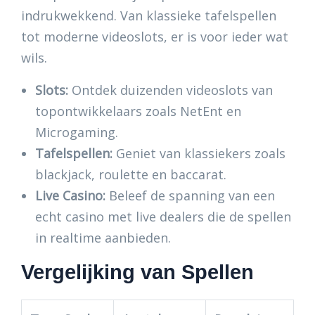
indrukwekkend. Van klassieke tafelspellen
tot moderne videoslots, er is voor ieder wat
wils.
Slots:
Ontdek duizenden videoslots van
topontwikkelaars zoals NetEnt en
Microgaming.
Tafelspellen:
Geniet van klassiekers zoals
blackjack, roulette en baccarat.
Live Casino:
Beleef de spanning van een
echt casino met live dealers die de spellen
in realtime aanbieden.
Vergelijking van Spellen