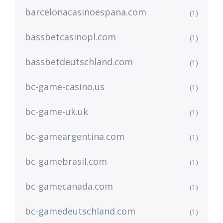
barcelonacasinoespana.com
(1)
bassbetcasinopl.com
(1)
bassbetdeutschland.com
(1)
bc-game-casino.us
(1)
bc-game-uk.uk
(1)
bc-gameargentina.com
(1)
bc-gamebrasil.com
(1)
bc-gamecanada.com
(1)
bc-gamedeutschland.com
(1)