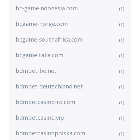
bc-gameindonesia.com
(1)
bcgame-norge.com
(1)
bcgame-southafrica.com
(1)
bcgameitalia.com
(1)
bdmbet-be.net
(1)
bdmbet-deutschland.net
(1)
bdmbetcasino-ro.com
(1)
bdmbetcasino.vip
(1)
bdmbetcasinopolska.com
(1)