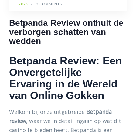
2026
-
0 COMMENTS
Betpanda Review onthult de
verborgen schatten van
wedden
Betpanda Review: Een
Onvergetelijke
Ervaring in de Wereld
van Online Gokken
Welkom bij onze uitgebreide
Betpanda
review
, waar we in detail ingaan op wat dit
casino te bieden heeft. Betpanda is een