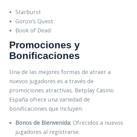
Starburst
Gonzo’s Quest
Book of Dead
Promociones y
Bonificaciones
Una de las mejores formas de atraer a
nuevos jugadores es a través de
promociones atractivas. Betplay Casino
España ofrece una variedad de
bonificaciones que incluyen:
Bonos de Bienvenida:
Ofrecidos a nuevos
jugadores al registrarse.