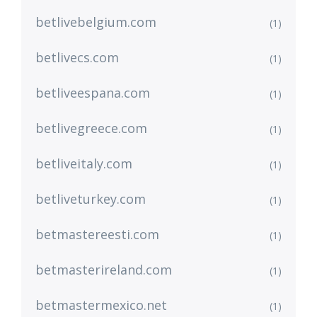
betlivebelgium.com
(1)
betlivecs.com
(1)
betliveespana.com
(1)
betlivegreece.com
(1)
betliveitaly.com
(1)
betliveturkey.com
(1)
betmastereesti.com
(1)
betmasterireland.com
(1)
betmastermexico.net
(1)