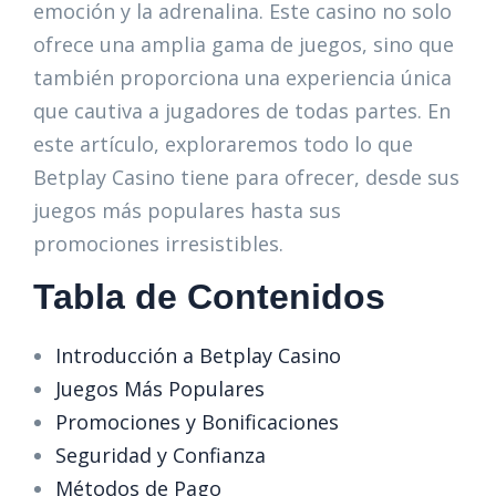
emoción y la adrenalina. Este casino no solo
ofrece una amplia gama de juegos, sino que
también proporciona una experiencia única
que cautiva a jugadores de todas partes. En
este artículo, exploraremos todo lo que
Betplay Casino tiene para ofrecer, desde sus
juegos más populares hasta sus
promociones irresistibles.
Tabla de Contenidos
Introducción a Betplay Casino
Juegos Más Populares
Promociones y Bonificaciones
Seguridad y Confianza
Métodos de Pago