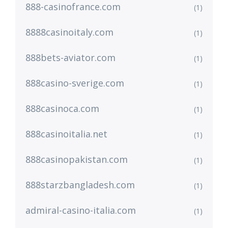
888-casinofrance.com
(1)
8888casinoitaly.com
(1)
888bets-aviator.com
(1)
888casino-sverige.com
(1)
888casinoca.com
(1)
888casinoitalia.net
(1)
888casinopakistan.com
(1)
888starzbangladesh.com
(1)
admiral-casino-italia.com
(1)