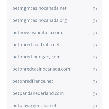
betmgmcasinocanada.net
(1)
betmgmcasinocanada.org
(1)
betnowcasinoitalia.com
(1)
betonred-australia.net
(1)
betonred-hungary.com
(1)
betonredcasinocanada.com
(1)
betonredfrance.net
(1)
betpandanederland.com
(1)
betplayargentina.net
(1)