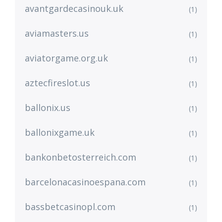
avantgardecasinouk.uk
(1)
aviamasters.us
(1)
aviatorgame.org.uk
(1)
aztecfireslot.us
(1)
ballonix.us
(1)
ballonixgame.uk
(1)
bankonbetosterreich.com
(1)
barcelonacasinoespana.com
(1)
bassbetcasinopl.com
(1)