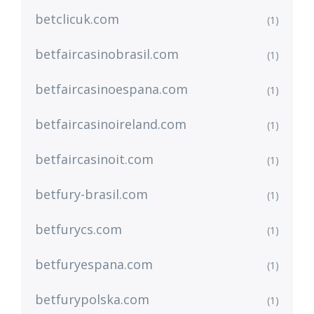
betclicuk.com
(1)
betfaircasinobrasil.com
(1)
betfaircasinoespana.com
(1)
betfaircasinoireland.com
(1)
betfaircasinoit.com
(1)
betfury-brasil.com
(1)
betfurycs.com
(1)
betfuryespana.com
(1)
betfurypolska.com
(1)