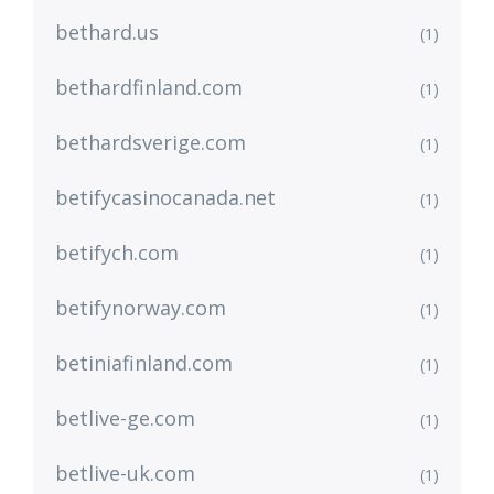
bethard.us
(1)
bethardfinland.com
(1)
bethardsverige.com
(1)
betifycasinocanada.net
(1)
betifych.com
(1)
betifynorway.com
(1)
betiniafinland.com
(1)
betlive-ge.com
(1)
betlive-uk.com
(1)