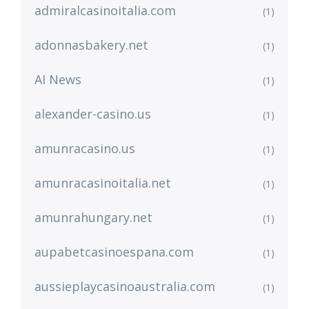
admiralcasinoitalia.com
(1)
adonnasbakery.net
(1)
AI News
(1)
alexander-casino.us
(1)
amunracasino.us
(1)
amunracasinoitalia.net
(1)
amunrahungary.net
(1)
aupabetcasinoespana.com
(1)
aussieplaycasinoaustralia.com
(1)