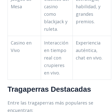
Mesa
casino
habilidad, y
como
grandes
blackjack y
premios.
ruleta.
Casino en
Interacción
Experiencia
Vivo
en tiempo
auténtica,
real con
chat en vivo.
crupieres
en vivo.
Tragaperras Destacadas
Entre las tragaperras más populares se
encuentran: