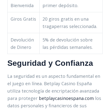
Bienvenida
primer depósito.
Giros Gratis
20 giros gratis en una
tragaperras seleccionada.
Devolución
5% de devolución sobre
de Dinero
las pérdidas semanales.
Seguridad y Confianza
La seguridad es un aspecto fundamental en
el juego en línea. Betplay Casino España
utiliza tecnología de encriptación avanzada
para proteger
betplaycasinoespana.com
los
datos personales y financieros de sus