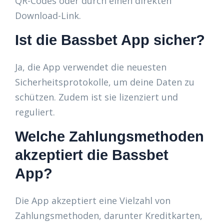
QR-Codes oder durch einen direkten
Download-Link.
Ist die Bassbet App sicher?
Ja, die App verwendet die neuesten
Sicherheitsprotokolle, um deine Daten zu
schützen. Zudem ist sie lizenziert und
reguliert.
Welche Zahlungsmethoden
akzeptiert die Bassbet
App?
Die App akzeptiert eine Vielzahl von
Zahlungsmethoden, darunter Kreditkarten,