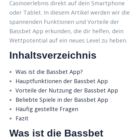
Casinoerlebnis direkt auf dein Smartphone
oder Tablet. In diesem Artikel werden wir die
spannenden Funktionen und Vorteile der
Bassbet App erkunden, die dir helfen, dein
Wettpotential auf ein neues Level zu heben.
Inhaltsverzeichnis
Was ist die Bassbet App?
Hauptfunktionen der Bassbet App
Vorteile der Nutzung der Bassbet App
Beliebte Spiele in der Bassbet App
Häufig gestellte Fragen
Fazit
Was ist die Bassbet