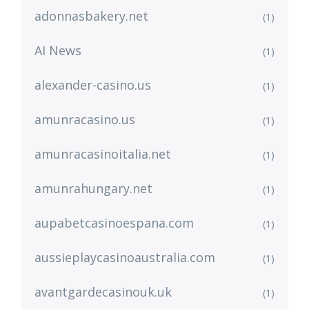
adonnasbakery.net
(1)
AI News
(1)
alexander-casino.us
(1)
amunracasino.us
(1)
amunracasinoitalia.net
(1)
amunrahungary.net
(1)
aupabetcasinoespana.com
(1)
aussieplaycasinoaustralia.com
(1)
avantgardecasinouk.uk
(1)