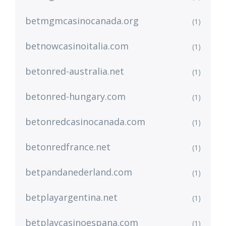
betmgmcasinocanada.org
(1)
betnowcasinoitalia.com
(1)
betonred-australia.net
(1)
betonred-hungary.com
(1)
betonredcasinocanada.com
(1)
betonredfrance.net
(1)
betpandanederland.com
(1)
betplayargentina.net
(1)
betplaycasinoespana.com
(1)