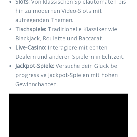
Slots:
Von klassischen Spielautomaten bis
hin zu modernen Video-Slots mit
aufregenden Themen.
Tischspiele:
Traditionelle Klassiker wie
Blackjack, Roulette und Baccarat.
Live-Casino:
Interagiere mit echten
Dealern und anderen Spielern in Echtzeit.
Jackpot-Spiele:
Versuche dein Glück bei
progressive Jackpot-Spielen mit hohen
Gewinnchancen.