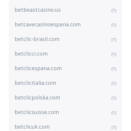
betbeastcasino.us
(1)
betcavecasinoespana.com
(1)
betclic-brasil.com
(1)
betclicci.com
(1)
betclicespana.com
(1)
betclicitalia.com
(1)
betclicpolska.com
(1)
betclicsuisse.com
(1)
betclicuk.com
(1)