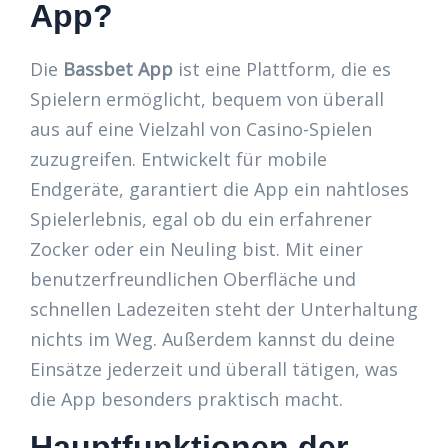
App?
Die
Bassbet App
ist eine Plattform, die es
Spielern ermöglicht, bequem von überall
aus auf eine Vielzahl von Casino-Spielen
zuzugreifen. Entwickelt für mobile
Endgeräte, garantiert die App ein nahtloses
Spielerlebnis, egal ob du ein erfahrener
Zocker oder ein Neuling bist. Mit einer
benutzerfreundlichen Oberfläche und
schnellen Ladezeiten steht der Unterhaltung
nichts im Weg. Außerdem kannst du deine
Einsätze jederzeit und überall tätigen, was
die App besonders praktisch macht.
Hauptfunktionen der