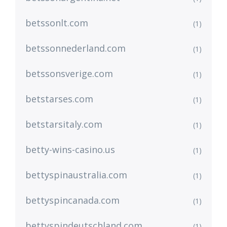
betssonlt.com
(1)
betssonnederland.com
(1)
betssonsverige.com
(1)
betstarses.com
(1)
betstarsitaly.com
(1)
betty-wins-casino.us
(1)
bettyspinaustralia.com
(1)
bettyspincanada.com
(1)
bettyspindeutschland.com
(1)