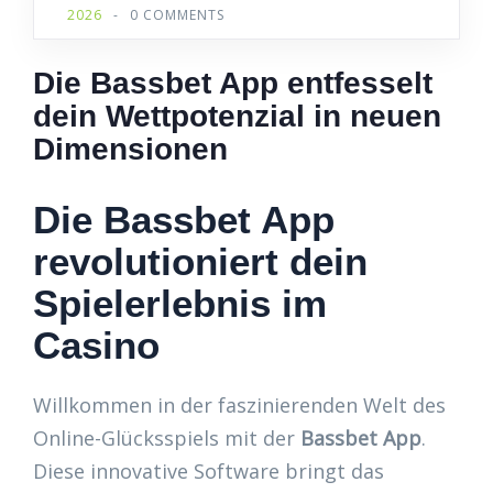
2026
-
0 COMMENTS
Die Bassbet App entfesselt
dein Wettpotenzial in neuen
Dimensionen
Die Bassbet App
revolutioniert dein
Spielerlebnis im
Casino
Willkommen in der faszinierenden Welt des
Online-Glücksspiels mit der
Bassbet App
.
Diese innovative Software bringt das