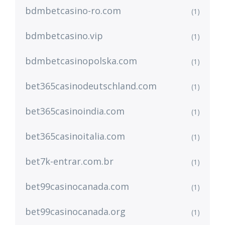
bdmbetcasino-ro.com
(1)
bdmbetcasino.vip
(1)
bdmbetcasinopolska.com
(1)
bet365casinodeutschland.com
(1)
bet365casinoindia.com
(1)
bet365casinoitalia.com
(1)
bet7k-entrar.com.br
(1)
bet99casinocanada.com
(1)
bet99casinocanada.org
(1)