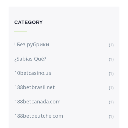
CATEGORY
! Без рубрики
(1)
¿Sabías Qué?
(1)
10betcasino.us
(1)
188betbrasil.net
(1)
188betcanada.com
(1)
188betdeutche.com
(1)