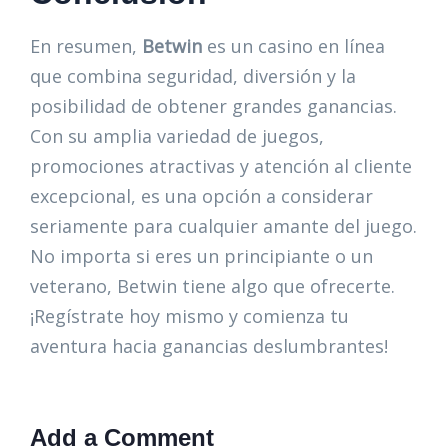
En resumen,
Betwin
es un casino en línea
que combina seguridad, diversión y la
posibilidad de obtener grandes ganancias.
Con su amplia variedad de juegos,
promociones atractivas y atención al cliente
excepcional, es una opción a considerar
seriamente para cualquier amante del juego.
No importa si eres un principiante o un
veterano, Betwin tiene algo que ofrecerte.
¡Regístrate hoy mismo y comienza tu
aventura hacia ganancias deslumbrantes!
Add a Comment