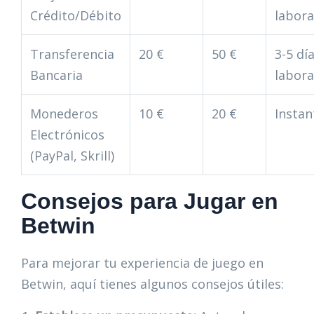
Crédito/Débito
labora
Transferencia
20 €
50 €
3-5 dí
Bancaria
labora
Monederos
10 €
20 €
Insta
Electrónicos
(PayPal, Skrill)
Consejos para Jugar en
Betwin
Para mejorar tu experiencia de juego en
Betwin, aquí tienes algunos consejos útiles: