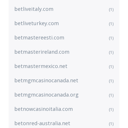
betliveitaly.com
(1)
betliveturkey.com
(1)
betmastereesti.com
(1)
betmasterireland.com
(1)
betmastermexico.net
(1)
betmgmcasinocanada.net
(1)
betmgmcasinocanada.org
(1)
betnowcasinoitalia.com
(1)
betonred-australia.net
(1)