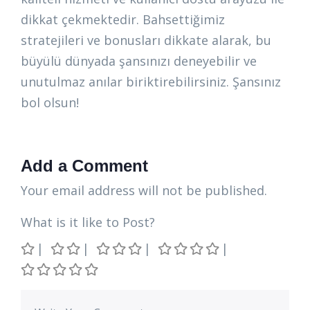
dikkat çekmektedir. Bahsettiğimiz
stratejileri ve bonusları dikkate alarak, bu
büyülü dünyada şansınızı deneyebilir ve
unutulmaz anılar biriktirebilirsiniz. Şansınız
bol olsun!
Add a Comment
Your email address will not be published.
What is it like to Post?