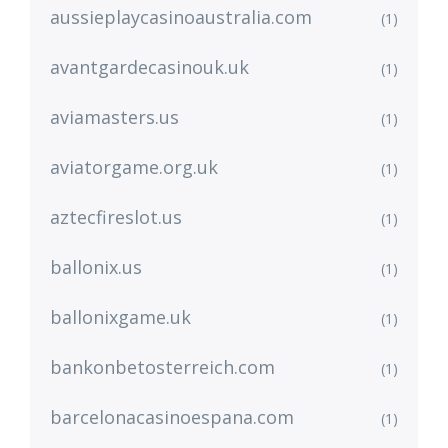
aussieplaycasinoaustralia.com
(1)
avantgardecasinouk.uk
(1)
aviamasters.us
(1)
aviatorgame.org.uk
(1)
aztecfireslot.us
(1)
ballonix.us
(1)
ballonixgame.uk
(1)
bankonbetosterreich.com
(1)
barcelonacasinoespana.com
(1)