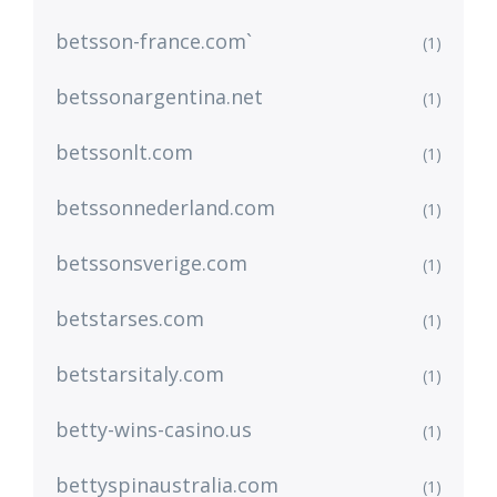
betsson-france.com`
(1)
betssonargentina.net
(1)
betssonlt.com
(1)
betssonnederland.com
(1)
betssonsverige.com
(1)
betstarses.com
(1)
betstarsitaly.com
(1)
betty-wins-casino.us
(1)
bettyspinaustralia.com
(1)