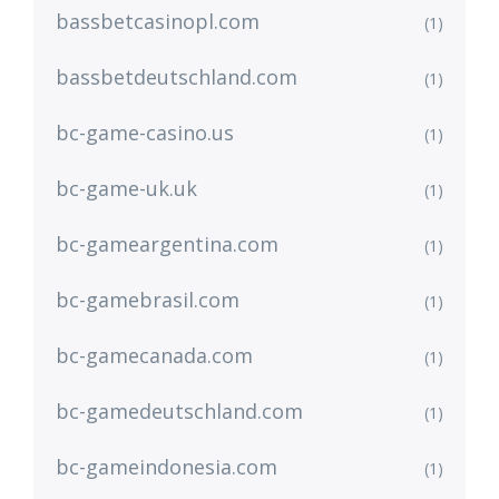
bassbetcasinopl.com
(1)
bassbetdeutschland.com
(1)
bc-game-casino.us
(1)
bc-game-uk.uk
(1)
bc-gameargentina.com
(1)
bc-gamebrasil.com
(1)
bc-gamecanada.com
(1)
bc-gamedeutschland.com
(1)
bc-gameindonesia.com
(1)