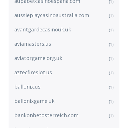
aupabetcasinoespana.com
(1)
aussieplaycasinoaustralia.com
(1)
avantgardecasinouk.uk
(1)
aviamasters.us
(1)
aviatorgame.org.uk
(1)
aztecfireslot.us
(1)
ballonix.us
(1)
ballonixgame.uk
(1)
bankonbetosterreich.com
(1)