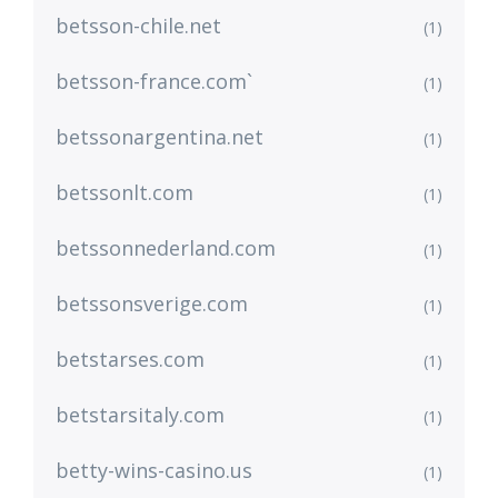
betsson-chile.net
(1)
betsson-france.com`
(1)
betssonargentina.net
(1)
betssonlt.com
(1)
betssonnederland.com
(1)
betssonsverige.com
(1)
betstarses.com
(1)
betstarsitaly.com
(1)
betty-wins-casino.us
(1)