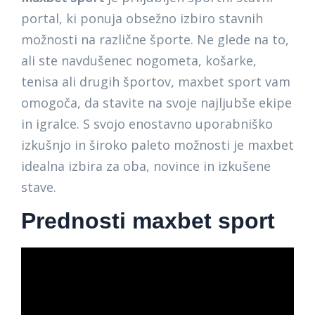
portal, ki ponuja obsežno izbiro stavnih
možnosti na različne športe. Ne glede na to,
ali ste navdušenec nogometa, košarke,
tenisa ali drugih športov, maxbet sport vam
omogoča, da stavite na svoje najljubše ekipe
in igralce. S svojo enostavno uporabniško
izkušnjo in široko paleto možnosti je maxbet
idealna izbira za oba, novince in izkušene
stave.
Prednosti maxbet sport