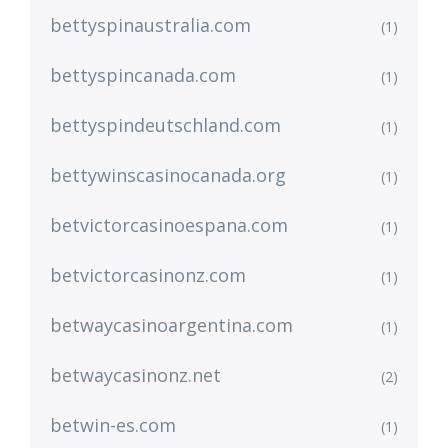
bettyspinaustralia.com
(1)
bettyspincanada.com
(1)
bettyspindeutschland.com
(1)
bettywinscasinocanada.org
(1)
betvictorcasinoespana.com
(1)
betvictorcasinonz.com
(1)
betwaycasinoargentina.com
(1)
betwaycasinonz.net
(2)
betwin-es.com
(1)