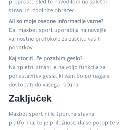
preprosto sledite navodilom na spletni
strani in izpolnite obrazec.
Ali so moje osebne informacije varne?
Da, maxbet sport uporablja najnovejše
varnostne protokole za zaščito vaših
podatkov.
Kaj storiti, če pozabim geslo?
Na spletni strani je na voljo funkcija za
ponastavitev gesla, ki vam bo pomagala
dostopati do vašega računa.
Zaključek
Maxbet sport ni le športna stavna
platforma; to je priložnost, da se potopite v