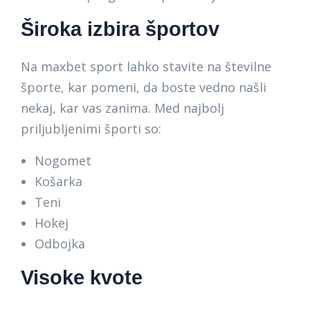
Široka izbira športov
Na maxbet sport lahko stavite na številne
športe, kar pomeni, da boste vedno našli
nekaj, kar vas zanima. Med najbolj
priljubljenimi športi so:
Nogomet
Košarka
Teni
Hokej
Odbojka
Visoke kvote