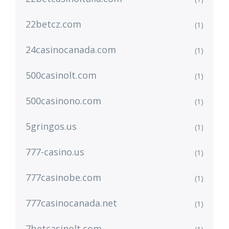
22betcz.com
(1)
24casinocanada.com
(1)
500casinolt.com
(1)
500casinono.com
(1)
5gringos.us
(1)
777-casino.us
(1)
777casinobe.com
(1)
777casinocanada.net
(1)
7betcasinolt.com