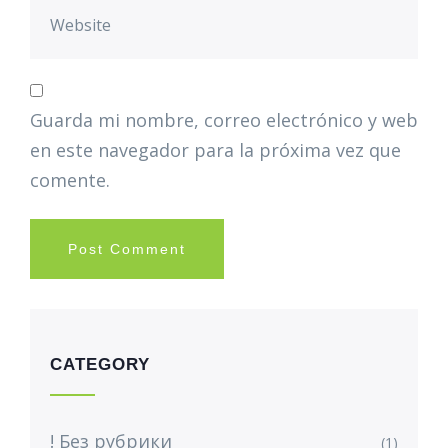
Guarda mi nombre, correo electrónico y web
en este navegador para la próxima vez que
comente.
CATEGORY
! Без рубрики
(1)