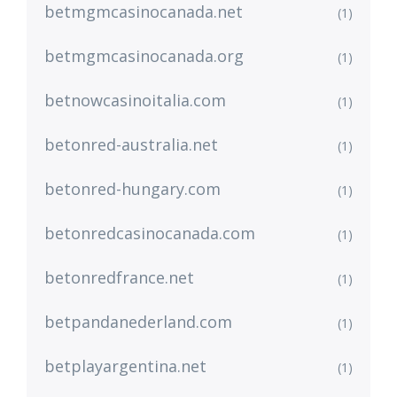
betmgmcasinocanada.net
(1)
betmgmcasinocanada.org
(1)
betnowcasinoitalia.com
(1)
betonred-australia.net
(1)
betonred-hungary.com
(1)
betonredcasinocanada.com
(1)
betonredfrance.net
(1)
betpandanederland.com
(1)
betplayargentina.net
(1)