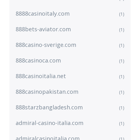
8888casinoitaly.com
(1)
888bets-aviator.com
(1)
888casino-sverige.com
(1)
888casinoca.com
(1)
888casinoitalia.net
(1)
888casinopakistan.com
(1)
888starzbangladesh.com
(1)
admiral-casino-italia.com
(1)
admiralcasinoitalia.com
(1)