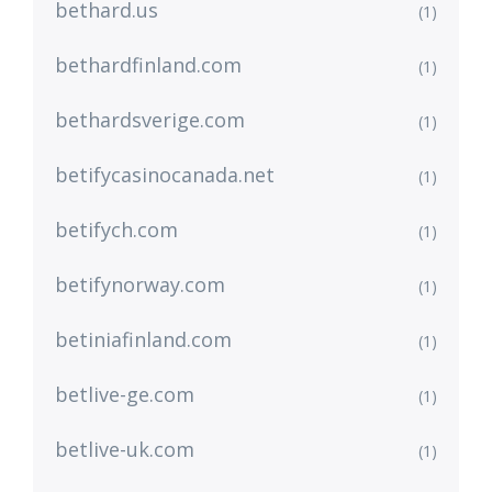
bethard.us
(1)
bethardfinland.com
(1)
bethardsverige.com
(1)
betifycasinocanada.net
(1)
betifych.com
(1)
betifynorway.com
(1)
betiniafinland.com
(1)
betlive-ge.com
(1)
betlive-uk.com
(1)