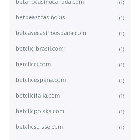
betanocasinocanada.com
(1)
betbeastcasino.us
(1)
betcavecasinoespana.com
(1)
betclic-brasil.com
(1)
betclicci.com
(1)
betclicespana.com
(1)
betclicitalia.com
(1)
betclicpolska.com
(1)
betclicsuisse.com
(1)