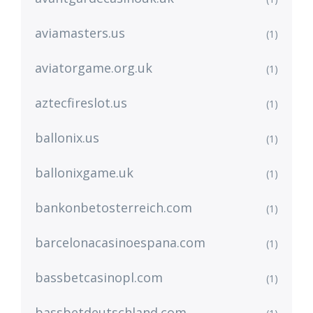
aviamasters.us
(1)
aviatorgame.org.uk
(1)
aztecfireslot.us
(1)
ballonix.us
(1)
ballonixgame.uk
(1)
bankonbetosterreich.com
(1)
barcelonacasinoespana.com
(1)
bassbetcasinopl.com
(1)
bassbetdeutschland.com