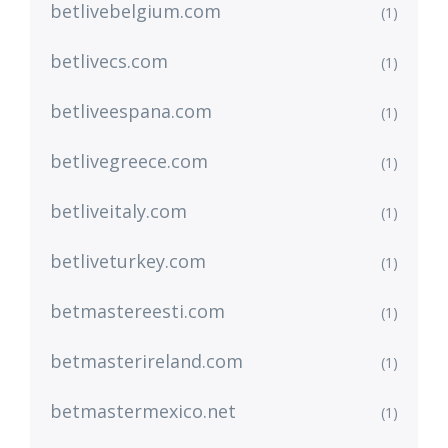
betlivebelgium.com
(1)
betlivecs.com
(1)
betliveespana.com
(1)
betlivegreece.com
(1)
betliveitaly.com
(1)
betliveturkey.com
(1)
betmastereesti.com
(1)
betmasterireland.com
(1)
betmastermexico.net
(1)