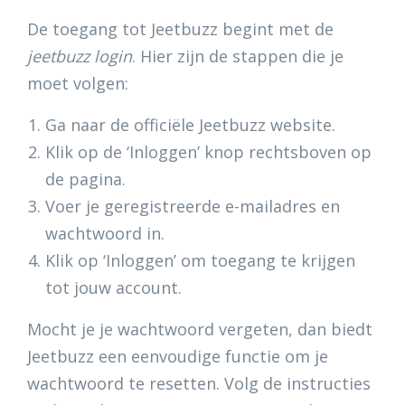
De toegang tot Jeetbuzz begint met de
jeetbuzz login
. Hier zijn de stappen die je
moet volgen:
Ga naar de officiële Jeetbuzz website.
Klik op de ‘Inloggen’ knop rechtsboven op
de pagina.
Voer je geregistreerde e-mailadres en
wachtwoord in.
Klik op ‘Inloggen’ om toegang te krijgen
tot jouw account.
Mocht je je wachtwoord vergeten, dan biedt
Jeetbuzz een eenvoudige functie om je
wachtwoord te resetten. Volg de instructies