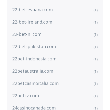
22-bet-espana.com
(1)
22-bet-ireland.com
(1)
22-bet-nl.com
(1)
22-bet-pakistan.com
(1)
22bet-indonesia.com
(1)
22betaustralia.com
(1)
22betcasinoitalia.com
(1)
22betcz.com
(1)
24casinocanada.com
(1)