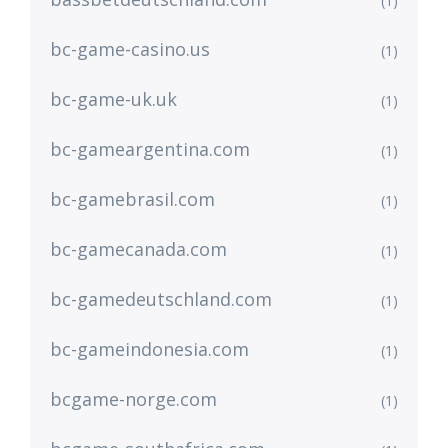
(1)
bc-game-casino.us
(1)
bc-game-uk.uk
(1)
bc-gameargentina.com
(1)
bc-gamebrasil.com
(1)
bc-gamecanada.com
(1)
bc-gamedeutschland.com
(1)
bc-gameindonesia.com
(1)
bcgame-norge.com
(1)