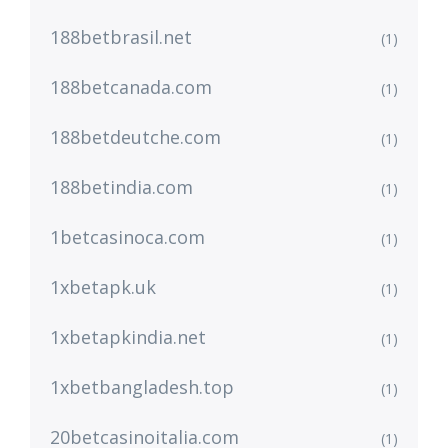
188betbrasil.net
(1)
188betcanada.com
(1)
188betdeutche.com
(1)
188betindia.com
(1)
1betcasinoca.com
(1)
1xbetapk.uk
(1)
1xbetapkindia.net
(1)
1xbetbangladesh.top
(1)
20betcasinoitalia.com
(1)