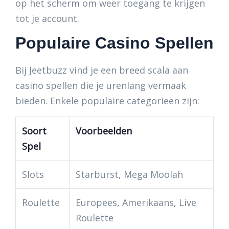
op het scherm om weer toegang te krijgen
tot je account.
Populaire Casino Spellen
Bij Jeetbuzz vind je een breed scala aan
casino spellen die je urenlang vermaak
bieden. Enkele populaire categorieën zijn:
Soort
Voorbeelden
Spel
Slots
Starburst, Mega Moolah
Roulette
Europees, Amerikaans, Live
Roulette