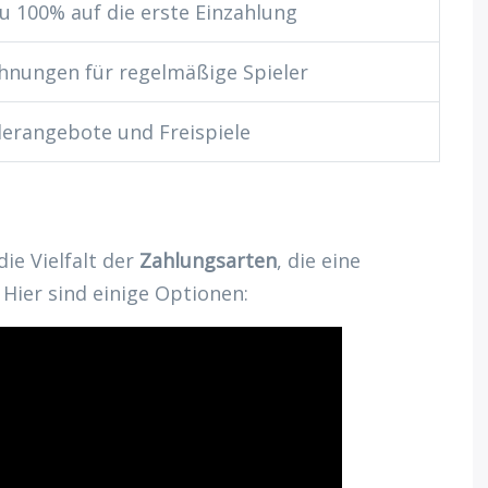
zu 100% auf die erste Einzahlung
hnungen für regelmäßige Spieler
erangebote und Freispiele
die Vielfalt der
Zahlungsarten
, die eine
 Hier sind einige Optionen: