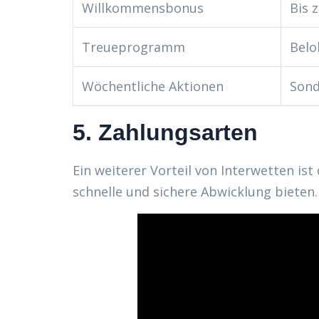
Willkommensbonus
Bis 
Treueprogramm
Belo
Wöchentliche Aktionen
Sond
5. Zahlungsarten
Ein weiterer Vorteil von Interwetten ist 
schnelle und sichere Abwicklung bieten.