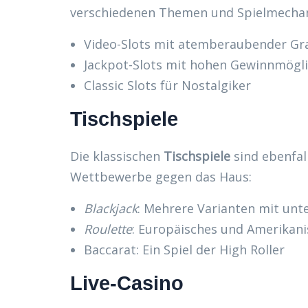
verschiedenen Themen und Spielmechan
Video-Slots mit atemberaubender Gra
Jackpot-Slots mit hohen Gewinnmögli
Classic Slots für Nostalgiker
Tischspiele
Die klassischen
Tischspiele
sind ebenfal
Wettbewerbe gegen das Haus:
Blackjack
: Mehrere Varianten mit unt
Roulette
: Europäisches und Amerikani
Baccarat: Ein Spiel der High Roller
Live-Casino