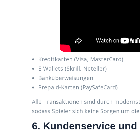
Kreditkarten (Visa, MasterCard)
E-Wallets (Skrill, Neteller)
Banküberweisungen
Prepaid-Karten (PaySafeCard)
Alle Transaktionen sind durch moderns
sodass Spieler sich keine Sorgen um di
6. Kundenservice und