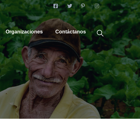
Organizaciones
Contáctanos