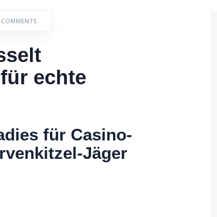
 COMMENTS
sselt
für echte
adies für Casino-
rvenkitzel-Jäger