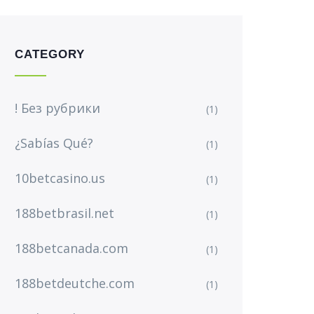
CATEGORY
! Без рубрики
(1)
¿Sabías Qué?
(1)
10betcasino.us
(1)
188betbrasil.net
(1)
188betcanada.com
(1)
188betdeutche.com
(1)