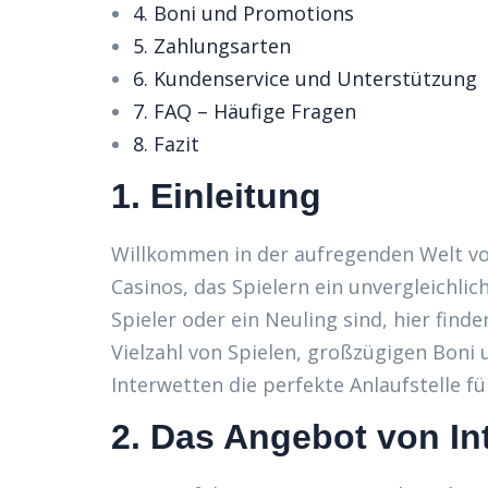
4. Boni und Promotions
5. Zahlungsarten
6. Kundenservice und Unterstützung
7. FAQ – Häufige Fragen
8. Fazit
1. Einleitung
Willkommen in der aufregenden Welt v
Casinos, das Spielern ein unvergleichlic
Spieler oder ein Neuling sind, hier finde
Vielzahl von Spielen, großzügigen Boni 
Interwetten die perfekte Anlaufstelle fü
2. Das Angebot von In