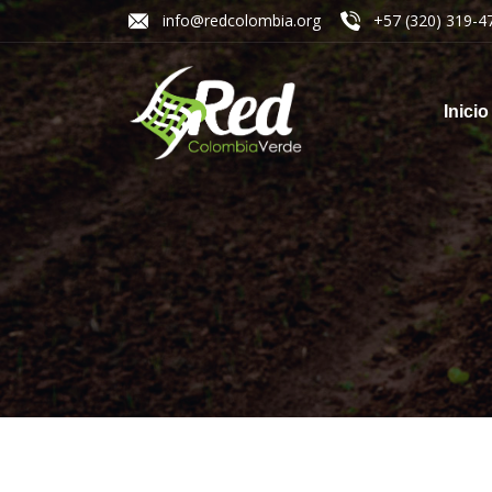
info@redcolombia.org
+57 (320) 319-4
Inicio