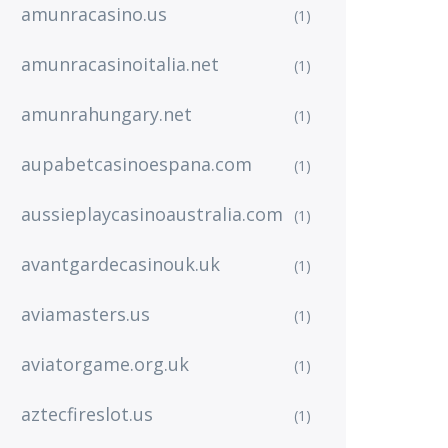
amunracasino.us
(1)
amunracasinoitalia.net
(1)
amunrahungary.net
(1)
aupabetcasinoespana.com
(1)
aussieplaycasinoaustralia.com
(1)
avantgardecasinouk.uk
(1)
aviamasters.us
(1)
aviatorgame.org.uk
(1)
aztecfireslot.us
(1)