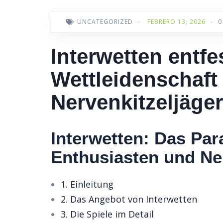
UNCATEGORIZED
-
FEBRERO 13, 2026
-
0
Interwetten entfe
Wettleidenschaft 
Nervenkitzeljäger
Interwetten: Das Par
Enthusiasten und Ne
1. Einleitung
2. Das Angebot von Interwetten
3. Die Spiele im Detail