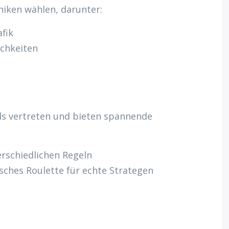
iken wählen, darunter:
fik
chkeiten
ls vertreten und bieten spannende
erschiedlichen Regeln
sches Roulette für echte Strategen