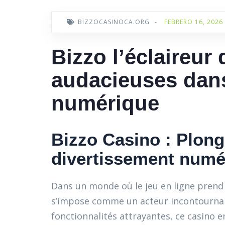
BIZZOCASINOCA.ORG
-
FEBRERO 16, 2026
Bizzo l’éclaireur
audacieuses dan
numérique
Bizzo Casino : Plong
divertissement numé
Dans un monde où le jeu en ligne prend
s’impose comme un acteur incontournab
fonctionnalités attrayantes, ce casino e