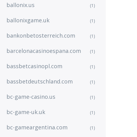
ballonix.us
(1)
ballonixgame.uk
(1)
bankonbetosterreich.com
(1)
barcelonacasinoespana.com
(1)
bassbetcasinopl.com
(1)
bassbetdeutschland.com
(1)
bc-game-casino.us
(1)
bc-game-uk.uk
(1)
bc-gameargentina.com
(1)