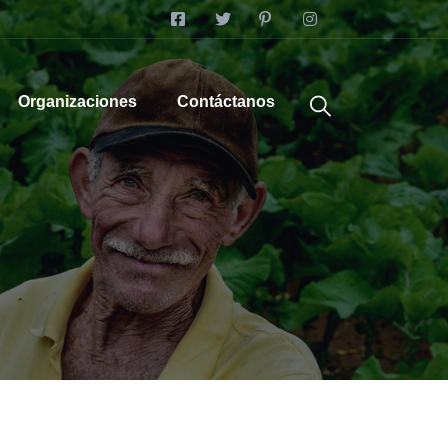
Organizaciones
Contáctanos