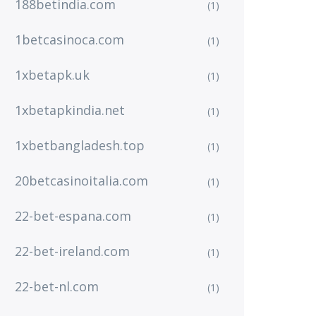
188betindia.com
(1)
1betcasinoca.com
(1)
1xbetapk.uk
(1)
1xbetapkindia.net
(1)
1xbetbangladesh.top
(1)
20betcasinoitalia.com
(1)
22-bet-espana.com
(1)
22-bet-ireland.com
(1)
22-bet-nl.com
(1)