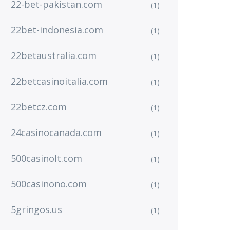
22-bet-pakistan.com
(1)
22bet-indonesia.com
(1)
22betaustralia.com
(1)
22betcasinoitalia.com
(1)
22betcz.com
(1)
24casinocanada.com
(1)
500casinolt.com
(1)
500casinono.com
(1)
5gringos.us
(1)