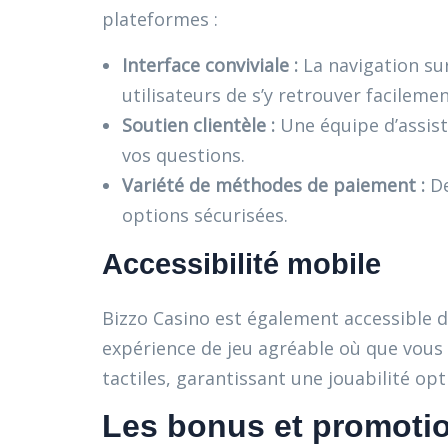
plateformes :
Interface conviviale :
La navigation sur
utilisateurs de s’y retrouver facilemen
Soutien clientèle :
Une équipe d’assist
vos questions.
Variété de méthodes de paiement :
De
options sécurisées.
Accessibilité mobile
Bizzo Casino est également accessible d
expérience de jeu agréable où que vous 
tactiles, garantissant une jouabilité opt
Les bonus et promoti