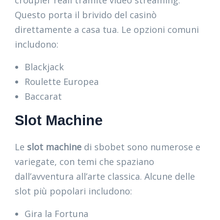
croupier reali tramite video streaming.
Questo porta il brivido del casinò
direttamente a casa tua. Le opzioni comuni
includono:
Blackjack
Roulette Europea
Baccarat
Slot Machine
Le
slot machine
di sbobet sono numerose e
variegate, con temi che spaziano
dall’avventura all’arte classica. Alcune delle
slot più popolari includono:
Gira la Fortuna