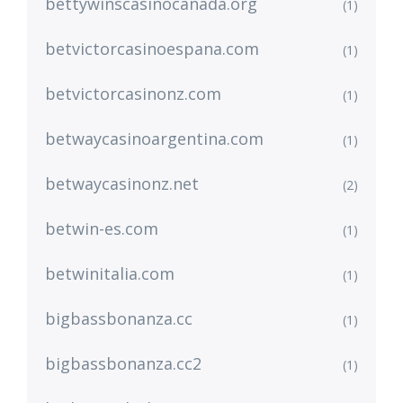
bettywinscasinocanada.org
(1)
betvictorcasinoespana.com
(1)
betvictorcasinonz.com
(1)
betwaycasinoargentina.com
(1)
betwaycasinonz.net
(2)
betwin-es.com
(1)
betwinitalia.com
(1)
bigbassbonanza.cc
(1)
bigbassbonanza.cc2
(1)