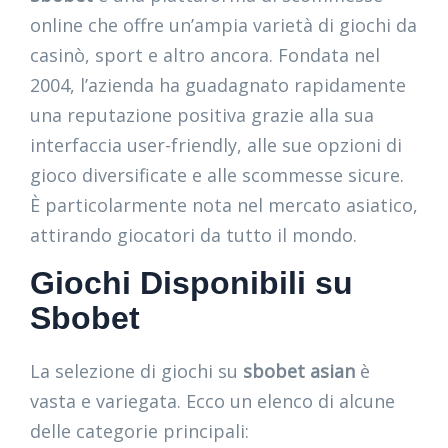
online che offre un’ampia varietà di giochi da
casinò, sport e altro ancora. Fondata nel
2004, l’azienda ha guadagnato rapidamente
una reputazione positiva grazie alla sua
interfaccia user-friendly, alle sue opzioni di
gioco diversificate e alle scommesse sicure.
È particolarmente nota nel mercato asiatico,
attirando giocatori da tutto il mondo.
Giochi Disponibili su
Sbobet
La selezione di giochi su
sbobet asian
è
vasta e variegata. Ecco un elenco di alcune
delle categorie principali: