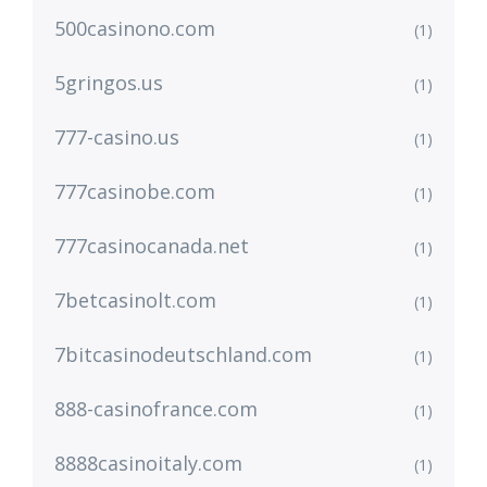
500casinono.com
(1)
5gringos.us
(1)
777-casino.us
(1)
777casinobe.com
(1)
777casinocanada.net
(1)
7betcasinolt.com
(1)
7bitcasinodeutschland.com
(1)
888-casinofrance.com
(1)
8888casinoitaly.com
(1)