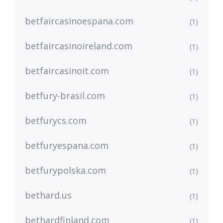
betfaircasinoespana.com
(1)
betfaircasinoireland.com
(1)
betfaircasinoit.com
(1)
betfury-brasil.com
(1)
betfurycs.com
(1)
betfuryespana.com
(1)
betfurypolska.com
(1)
bethard.us
(1)
bethardfinland.com
(1)