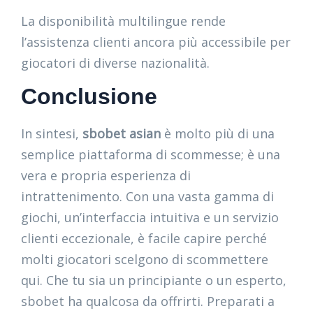
La disponibilità multilingue rende
l’assistenza clienti ancora più accessibile per
giocatori di diverse nazionalità.
Conclusione
In sintesi,
sbobet asian
è molto più di una
semplice piattaforma di scommesse; è una
vera e propria esperienza di
intrattenimento. Con una vasta gamma di
giochi, un’interfaccia intuitiva e un servizio
clienti eccezionale, è facile capire perché
molti giocatori scelgono di scommettere
qui. Che tu sia un principiante o un esperto,
sbobet ha qualcosa da offrirti. Preparati a