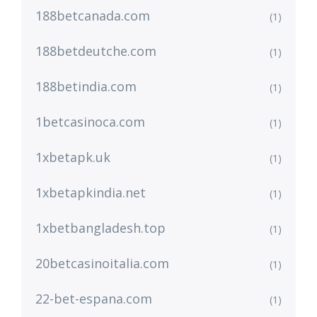
188betcanada.com
(1)
188betdeutche.com
(1)
188betindia.com
(1)
1betcasinoca.com
(1)
1xbetapk.uk
(1)
1xbetapkindia.net
(1)
1xbetbangladesh.top
(1)
20betcasinoitalia.com
(1)
22-bet-espana.com
(1)