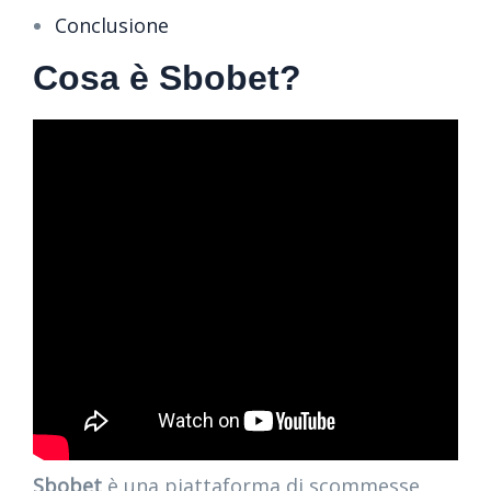
Conclusione
Cosa è Sbobet?
Sbobet
è una piattaforma di scommesse