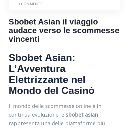
0 COMMENTS
Sbobet Asian il viaggio
audace verso le scommesse
vincenti
Sbobet Asian:
L’Avventura
Elettrizzante nel
Mondo del Casinò
Il mondo delle scommesse online è in
continua evoluzione, e
sbobet asian
rappresenta una delle piattaforme più