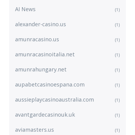
AI News
(1)
alexander-casino.us
(1)
amunracasino.us
(1)
amunracasinoitalia.net
(1)
amunrahungary.net
(1)
aupabetcasinoespana.com
(1)
aussieplaycasinoaustralia.com
(1)
avantgardecasinouk.uk
(1)
aviamasters.us
(1)