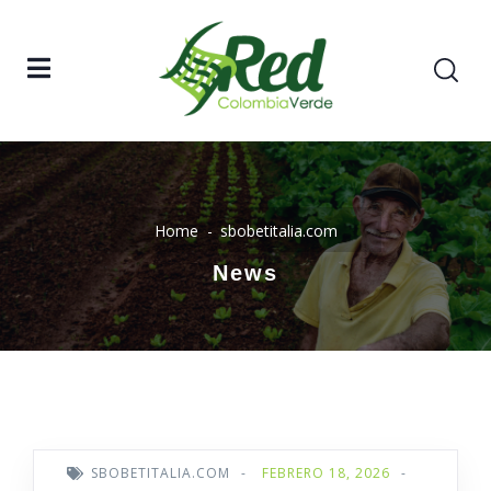
Home
sbobetitalia.com
News
SBOBETITALIA.COM
-
FEBRERO 18, 2026
-