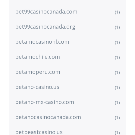
bet99casinocanada.com
(1)
bet99casinocanada.org
(1)
betamocasinonl.com
(1)
betamochile.com
(1)
betamoperu.com
(1)
betano-casino.us
(1)
betano-mx-casino.com
(1)
betanocasinocanada.com
(1)
betbeastcasino.us
(1)