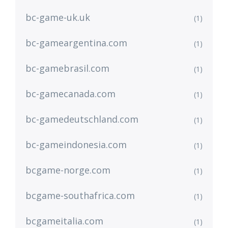
bc-game-uk.uk
(1)
bc-gameargentina.com
(1)
bc-gamebrasil.com
(1)
bc-gamecanada.com
(1)
bc-gamedeutschland.com
(1)
bc-gameindonesia.com
(1)
bcgame-norge.com
(1)
bcgame-southafrica.com
(1)
bcgameitalia.com
(1)