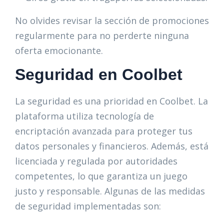
No olvides revisar la sección de promociones
regularmente para no perderte ninguna
oferta emocionante.
Seguridad en Coolbet
La seguridad es una prioridad en Coolbet. La
plataforma utiliza tecnología de
encriptación avanzada para proteger tus
datos personales y financieros. Además, está
licenciada y regulada por autoridades
competentes, lo que garantiza un juego
justo y responsable. Algunas de las medidas
de seguridad implementadas son: