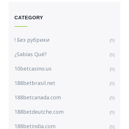
CATEGORY
! Без рубрики
(1)
¿Sabías Qué?
(1)
10betcasino.us
(1)
188betbrasil.net
(1)
188betcanada.com
(1)
188betdeutche.com
(1)
188betindia.com
(1)