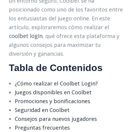
un entorno seguro, Coolbet se ha
posicionado como uno de los favoritos entre
los entusiastas del juego online. En este
artículo, exploraremos cómo realizar el
coolbet login
, qué ofrece esta plataforma y
algunos consejos para maximizar tu
diversión y ganancias.
Tabla de Contenidos
¿Cómo realizar el Coolbet Login?
Juegos disponibles en Coolbet
Promociones y bonificaciones
Seguridad en Coolbet
Consejos para nuevos jugadores
Preguntas frecuentes