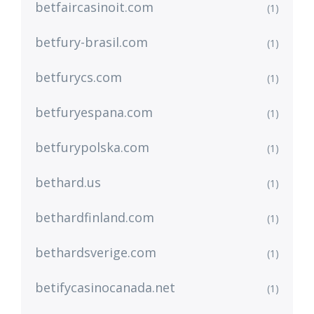
betfaircasinoit.com
(1)
betfury-brasil.com
(1)
betfurycs.com
(1)
betfuryespana.com
(1)
betfurypolska.com
(1)
bethard.us
(1)
bethardfinland.com
(1)
bethardsverige.com
(1)
betifycasinocanada.net
(1)