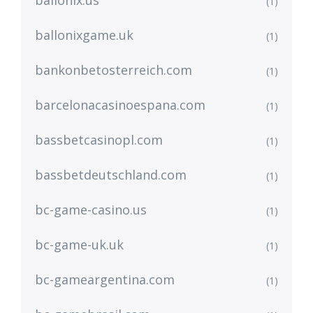
ballonix.us
(1)
ballonixgame.uk
(1)
bankonbetosterreich.com
(1)
barcelonacasinoespana.com
(1)
bassbetcasinopl.com
(1)
bassbetdeutschland.com
(1)
bc-game-casino.us
(1)
bc-game-uk.uk
(1)
bc-gameargentina.com
(1)