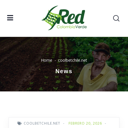
Home
coolbetchile.net
News
COOLBETCHILE.NET
-
FEBRERO 20, 2026
-