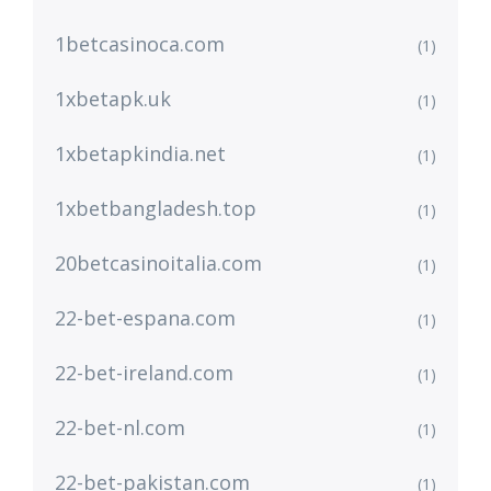
1betcasinoca.com
(1)
1xbetapk.uk
(1)
1xbetapkindia.net
(1)
1xbetbangladesh.top
(1)
20betcasinoitalia.com
(1)
22-bet-espana.com
(1)
22-bet-ireland.com
(1)
22-bet-nl.com
(1)
22-bet-pakistan.com
(1)