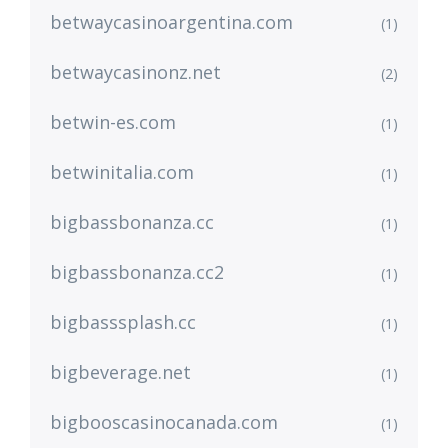
betwaycasinoargentina.com
(1)
betwaycasinonz.net
(2)
betwin-es.com
(1)
betwinitalia.com
(1)
bigbassbonanza.cc
(1)
bigbassbonanza.cc2
(1)
bigbasssplash.cc
(1)
bigbeverage.net
(1)
bigbooscasinocanada.com
(1)