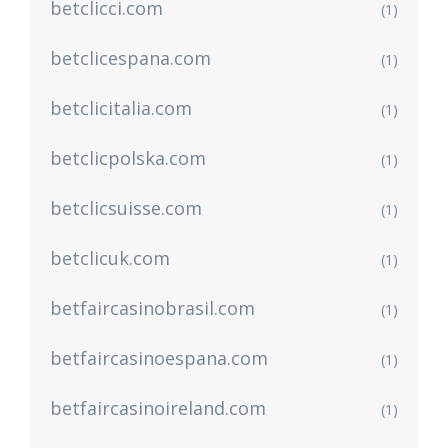
betclicci.com
(1)
betclicespana.com
(1)
betclicitalia.com
(1)
betclicpolska.com
(1)
betclicsuisse.com
(1)
betclicuk.com
(1)
betfaircasinobrasil.com
(1)
betfaircasinoespana.com
(1)
betfaircasinoireland.com
(1)