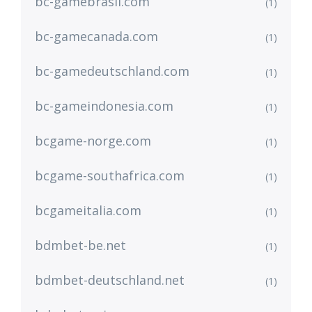
bc-gamebrasil.com
(1)
bc-gamecanada.com
(1)
bc-gamedeutschland.com
(1)
bc-gameindonesia.com
(1)
bcgame-norge.com
(1)
bcgame-southafrica.com
(1)
bcgameitalia.com
(1)
bdmbet-be.net
(1)
bdmbet-deutschland.net
(1)