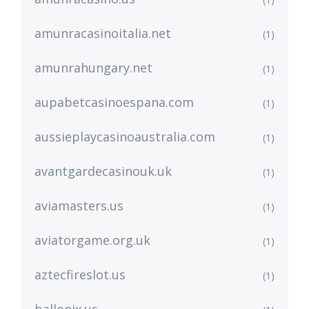
amunracasinoitalia.net
(1)
amunrahungary.net
(1)
aupabetcasinoespana.com
(1)
aussieplaycasinoaustralia.com
(1)
avantgardecasinouk.uk
(1)
aviamasters.us
(1)
aviatorgame.org.uk
(1)
aztecfireslot.us
(1)