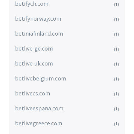
betifych.com
(1)
betifynorway.com
(1)
betiniafinland.com
(1)
betlive-ge.com
(1)
betlive-uk.com
(1)
betlivebelgium.com
(1)
betlivecs.com
(1)
betliveespana.com
(1)
betlivegreece.com
(1)