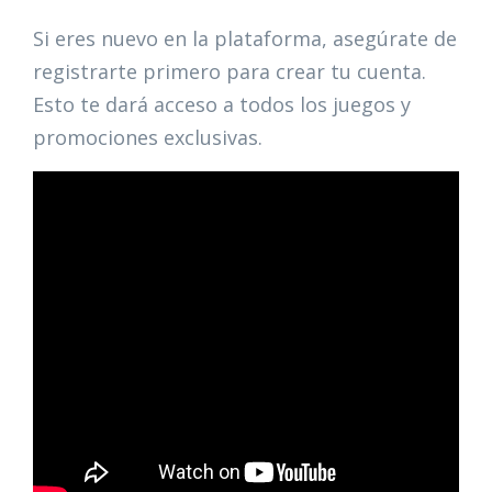
Si eres nuevo en la plataforma, asegúrate de
registrarte primero para crear tu cuenta.
Esto te dará acceso a todos los juegos y
promociones exclusivas.