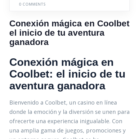
0 COMMENTS
Conexión mágica en Coolbet
el inicio de tu aventura
ganadora
Conexión mágica en
Coolbet: el inicio de tu
aventura ganadora
Bienvenido a Coolbet, un casino en línea
donde la emoción y la diversión se unen para
ofrecerte una experiencia inigualable. Con
una amplia gama de juegos, promociones y