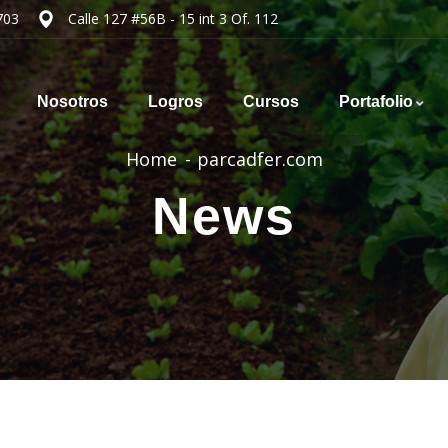
703
Calle 127 #56B - 15 int 3 Of. 112
Nosotros
Logros
Cursos
Portafolio
Home
parcadfer.com
News