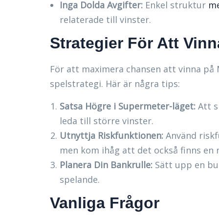
Inga Dolda Avgifter:
Enkel struktur
me
relaterade till vinster.
Strategier För Att Vin­n
För att maximera chansen att vinna på M
spelstrategi. Här är några tips:
Satsa Högre i Supermeter-läget:
Att s
leda till större vinster.
Utnyttja Riskfunktionen:
Använd riskfu
men kom ihåg att det också finns en ri
Planera Din Bankrulle:
Sätt upp en budg
spelande.
Vanliga Frågor