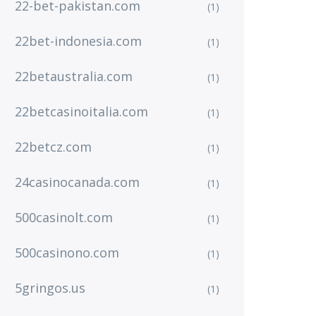
22-bet-pakistan.com
(1)
22bet-indonesia.com
(1)
22betaustralia.com
(1)
22betcasinoitalia.com
(1)
22betcz.com
(1)
24casinocanada.com
(1)
500casinolt.com
(1)
500casinono.com
(1)
5gringos.us
(1)