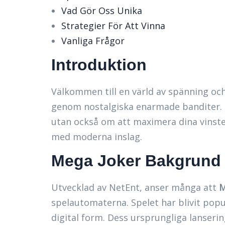
Vad Gör Oss Unika
Strategier För Att Vin­na
Vanliga Frågor
Introduktion
Välkommen till en värld av spänning oc
genom nostalgiska enarmade banditer. D
utan också om att maximera dina vinste
med moderna inslag.
Mega Joker Bakgrund
Utvecklad av NetEnt, anser många att
M
spelautomaterna. Spelet har blivit popul
digital form. Dess ursprungliga lanseri