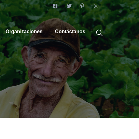
Organizaciones
Contáctanos