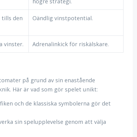
högre strategi.
tills den
Oändlig vinstpotential.
 vinster.
Adrenalinkick för riskälskare.
utomater på grund av sin enastående
nik. Här är vad som gör spelet unikt:
fiken och de klassiska symbolerna gör det
erka sin spelupplevelse genom att välja