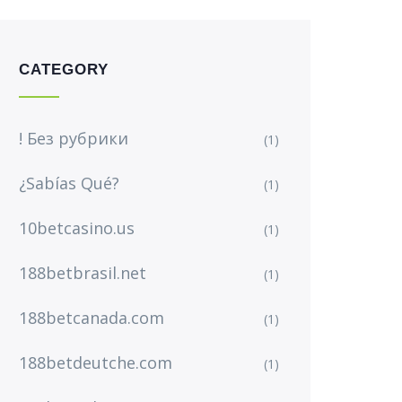
CATEGORY
! Без рубрики
(1)
¿Sabías Qué?
(1)
10betcasino.us
(1)
188betbrasil.net
(1)
188betcanada.com
(1)
188betdeutche.com
(1)