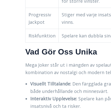
för större vinster.
Progressiv
Stiger med varje insats 
Jackpot
vinns.
Riskfunktion
Spelare kan dubbla sina
Vad Gör Oss Unika
Mega Joker står ut i mängden av spela
kombination av nostalgi och modern tek
Visuellt Tilltalande:
Den färgglada gra
både underhållande och minnesvärt.
Interaktiv Upplevelse:
Spelare kan påv
insatsnivå och ta risker.