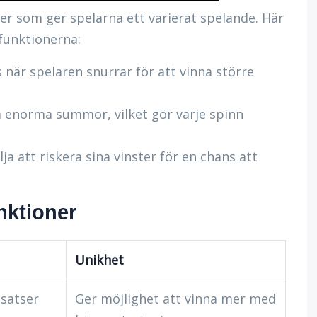
r som ger spelarna ett varierat spelande. Här
funktionerna:
 när spelaren snurrar för att vinna större
a enorma summor, vilket gör varje spinn
ja att riskera sina vinster för en chans att
nktioner
Unikhet
nsatser
Ger möjlighet att vinna mer med