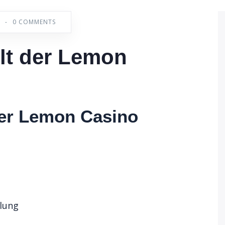
-
0 COMMENTS
elt der Lemon
der Lemon Casino
lung