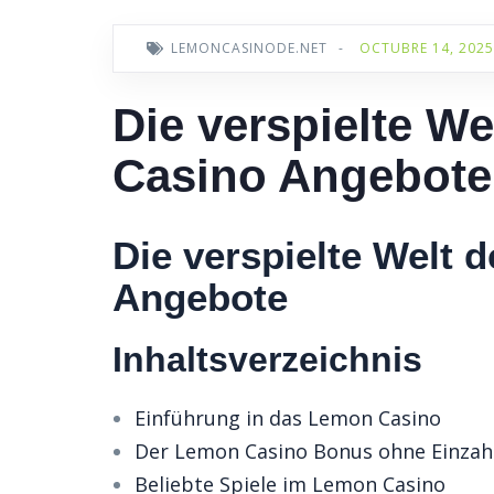
LEMONCASINODE.NET
-
OCTUBRE 14, 2025
Die verspielte W
Casino Angebote
Die verspielte Welt 
Angebote
Inhaltsverzeichnis
Einführung in das Lemon Casino
Der Lemon Casino Bonus ohne Einzah
Beliebte Spiele im Lemon Casino