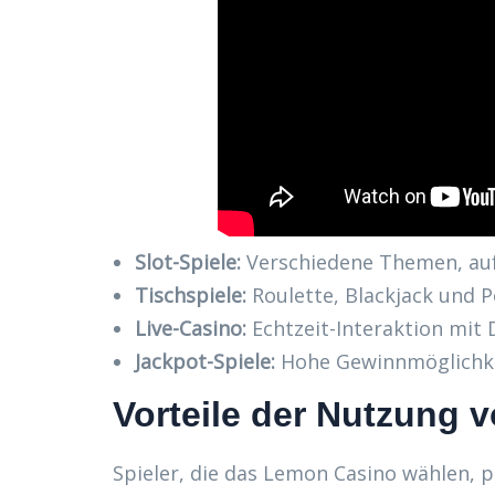
Slot-Spiele:
Verschiedene Themen, auf
Tischspiele:
Roulette, Blackjack und Po
Live-Casino:
Echtzeit-Interaktion mit 
Jackpot-Spiele:
Hohe Gewinnmöglichkeit
Vorteile der Nutzung
Spieler, die das Lemon Casino wählen, pr