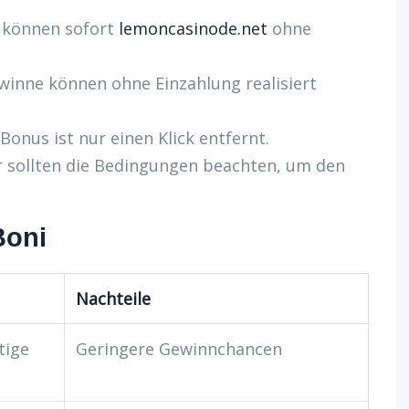
r können sofort
lemoncasinode.net
ohne
Gewinne können ohne Einzahlung realisiert
Bonus ist nur einen Klick entfernt.
r sollten die Bedingungen beachten, um den
Boni
Nachteile
tige
Geringere Gewinnchancen