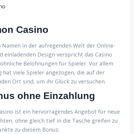
no
mon Casino
en Namen in der aufregenden Welt der Online-
d einladenden Design verspricht das Casino
hnliche Belohnungen für Spieler. Vor allem
g
hat viele Spieler angezogen, die auf der
en Ort sind, um ihr Glück zu versuchen.
nus ohne Einzahlung
sino ist ein hervorragendes Angebot für neue
ten, ohne gleich tief in die Tasche greifen zu
punkte zu diesem Bonus: