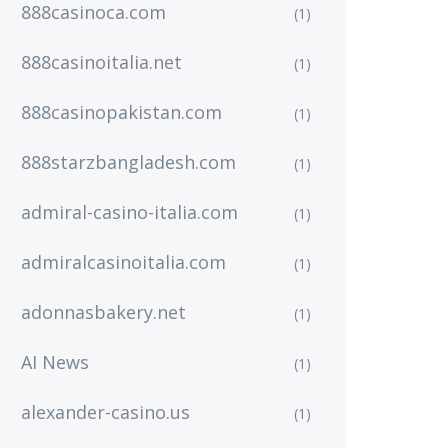
888casinoca.com
(1)
888casinoitalia.net
(1)
888casinopakistan.com
(1)
888starzbangladesh.com
(1)
admiral-casino-italia.com
(1)
admiralcasinoitalia.com
(1)
adonnasbakery.net
(1)
AI News
(1)
alexander-casino.us
(1)