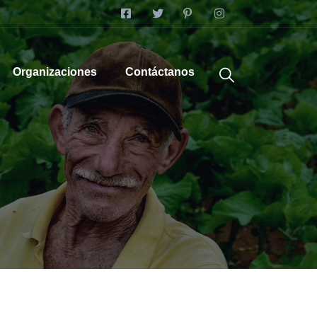
Organizaciones
Contáctanos