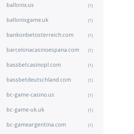
ballonix.us
(1)
ballonixgame.uk
(1)
bankonbetosterreich.com
(1)
barcelonacasinoespana.com
(1)
bassbetcasinopl.com
(1)
bassbetdeutschland.com
(1)
bc-game-casino.us
(1)
bc-game-uk.uk
(1)
bc-gameargentina.com
(1)