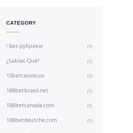
CATEGORY
! Без рубрики
(1)
¿Sabías Qué?
(1)
10betcasino.us
(1)
188betbrasil.net
(1)
188betcanada.com
(1)
188betdeutche.com
(1)