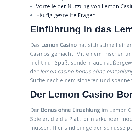
Vorteile der Nutzung von Lemon Casi
Häufig gestellte Fragen
Einführung in das Le
Das
Lemon Casino
hat sich schnell ein
Casinos gemacht. Mit einem frischen un
nicht nur Spaß, sondern auch außergewö
der
lemon casino bonus ohne einzahlun
Suche nach einem sicheren und spannend
Der Lemon Casino Bo
Der
Bonus ohne Einzahlung
im Lemon Ca
Spieler, die die Plattform erkunden möch
müssen. Hier sind einige der Schlüssel