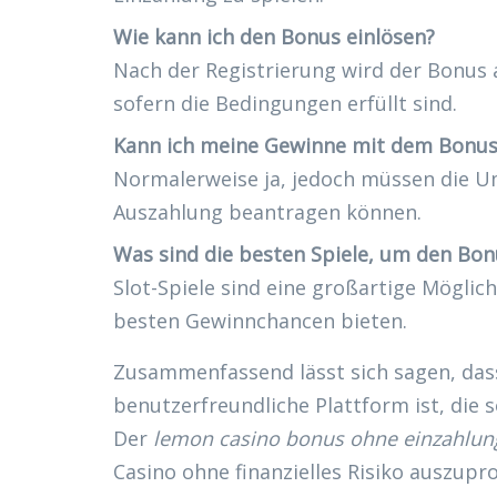
Wie kann ich den Bonus einlösen?
Nach der Registrierung wird der Bonus
sofern die Bedingungen erfüllt sind.
Kann ich meine Gewinne mit dem Bonus
Normalerweise ja, jedoch müssen die Um
Auszahlung beantragen können.
Was sind die besten Spiele, um den Bon
Slot-Spiele sind eine großartige Möglich
besten Gewinnchancen bieten.
Zusammenfassend lässt sich sagen, da
benutzerfreundliche Plattform ist, die 
Der
lemon casino bonus ohne einzahlun
Casino ohne finanzielles Risiko auszup