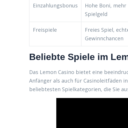
Einzahlungsbonus
Hohe Boni, mehr
Spielgeld
Freispiele
Freies Spiel, echt
Gewinnchancen
Beliebte Spiele im Le
Das Lemon Casino bietet eine beeindruc
Anfänger als auch für Casinoleitfäden in
beliebtesten Spielkategorien, die Sie a