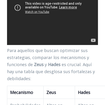
Para aquellos que buscan optimizar sus
estrategias, comparar los mecanismos y
funciones de
Zeus
y
Hades
es crucial. Aquí
hay una tabla que desglosa sus fortalezas y
debilidades:
Mecanismo
Zeus
Hades