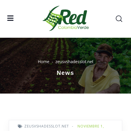
Home
zeusvshadesslot.net
News
ZEUSVSHADESSLOT.NET
-
NOVIEMBRE 1,