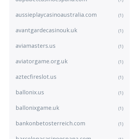
aussieplaycasinoaustralia.com
(1)
avantgardecasinouk.uk
(1)
aviamasters.us
(1)
aviatorgame.org.uk
(1)
aztecfireslot.us
(1)
ballonix.us
(1)
ballonixgame.uk
(1)
bankonbetosterreich.com
(1)
barcelonacasinoespana.com