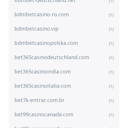
bdmbet-deutschland.net
(1)
bdmbetcasino-ro.com
(1)
bdmbetcasino.vip
(1)
bdmbetcasinopolska.com
(1)
bet365casinodeutschland.com
(1)
bet365casinoindia.com
(1)
bet365casinoitalia.com
(1)
bet7k-entrar.com.br
(1)
bet99casinocanada.com
(1)