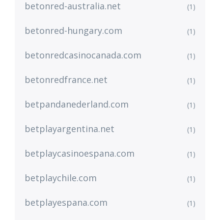
betonred-australia.net
(1)
betonred-hungary.com
(1)
betonredcasinocanada.com
(1)
betonredfrance.net
(1)
betpandanederland.com
(1)
betplayargentina.net
(1)
betplaycasinoespana.com
(1)
betplaychile.com
(1)
betplayespana.com
(1)