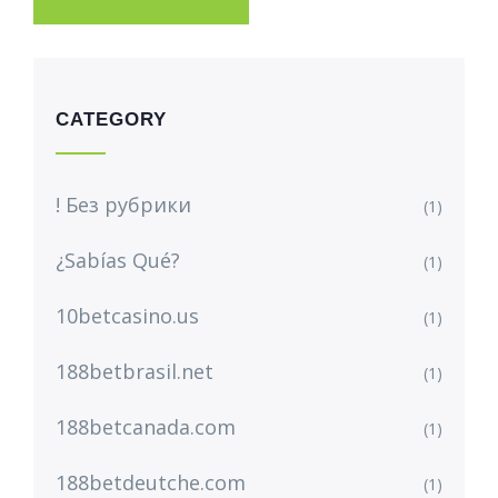
CATEGORY
! Без рубрики
(1)
¿Sabías Qué?
(1)
10betcasino.us
(1)
188betbrasil.net
(1)
188betcanada.com
(1)
188betdeutche.com
(1)