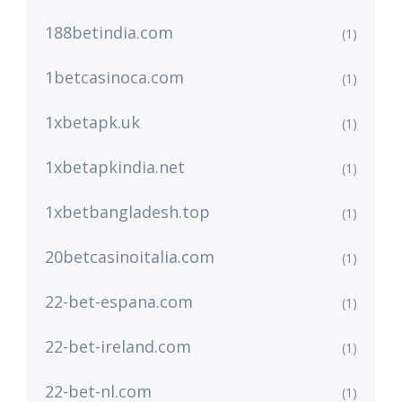
188betindia.com
(1)
1betcasinoca.com
(1)
1xbetapk.uk
(1)
1xbetapkindia.net
(1)
1xbetbangladesh.top
(1)
20betcasinoitalia.com
(1)
22-bet-espana.com
(1)
22-bet-ireland.com
(1)
22-bet-nl.com
(1)