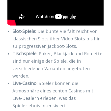
Slot-Spiele:
Die bunte Vielfalt reicht von
klassischen Slots über Video Slots bis hin
zu progressiven Jackpot-Slots.
Tischspiele:
Poker, Blackjack und Roulette
sind nur einige der Spiele, die in
verschiedenen Varianten angeboten
werden.
Live-Casino:
Spieler können die
Atmosphäre eines echten Casinos mit
Live-Dealern erleben, was das
Spielerlebnis intensiviert.