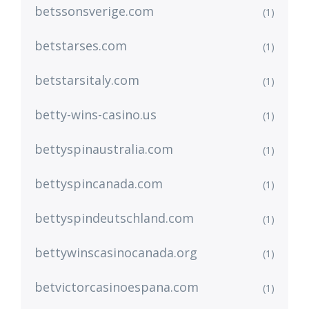
betssonsverige.com
(1)
betstarses.com
(1)
betstarsitaly.com
(1)
betty-wins-casino.us
(1)
bettyspinaustralia.com
(1)
bettyspincanada.com
(1)
bettyspindeutschland.com
(1)
bettywinscasinocanada.org
(1)
betvictorcasinoespana.com
(1)