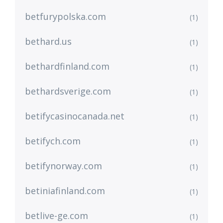
betfurypolska.com
(1)
bethard.us
(1)
bethardfinland.com
(1)
bethardsverige.com
(1)
betifycasinocanada.net
(1)
betifych.com
(1)
betifynorway.com
(1)
betiniafinland.com
(1)
betlive-ge.com
(1)