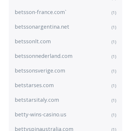
betsson-france.com`
(1)
betssonargentina.net
(1)
betssonlt.com
(1)
betssonnederland.com
(1)
betssonsverige.com
(1)
betstarses.com
(1)
betstarsitaly.com
(1)
betty-wins-casino.us
(1)
bettyspinaustralia.com
(1)