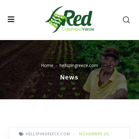
Home
hellspingreece.com
News
HELLSPINGREECE.COM
-
NOVIEMBRE 20,