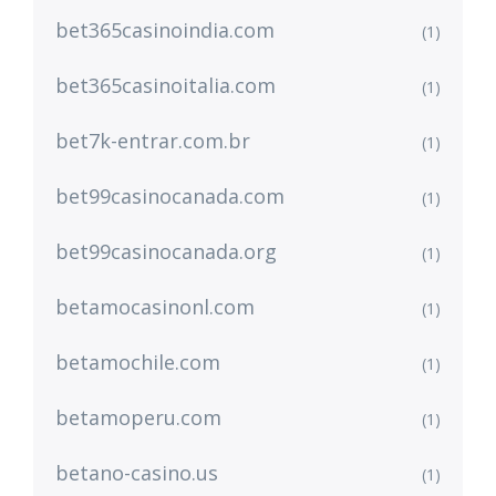
bet365casinoindia.com
(1)
bet365casinoitalia.com
(1)
bet7k-entrar.com.br
(1)
bet99casinocanada.com
(1)
bet99casinocanada.org
(1)
betamocasinonl.com
(1)
betamochile.com
(1)
betamoperu.com
(1)
betano-casino.us
(1)