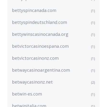
bettyspincanada.com
(1)
bettyspindeutschland.com
(1)
bettywinscasinocanada.org
(1)
betvictorcasinoespana.com
(1)
betvictorcasinonz.com
(1)
betwaycasinoargentina.com
(1)
betwaycasinonz.net
(2)
betwin-es.com
(1)
betwinitalia.com
(1)