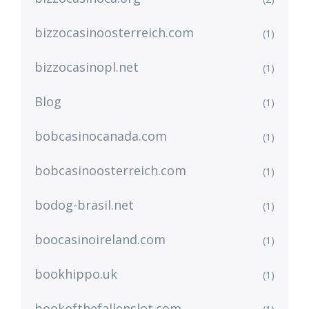
bizzocasinoosterreich.com
(1)
bizzocasinopl.net
(1)
Blog
(1)
bobcasinocanada.com
(1)
bobcasinoosterreich.com
(1)
bodog-brasil.net
(1)
boocasinoireland.com
(1)
bookhippo.uk
(1)
bookofthefallenslot.com