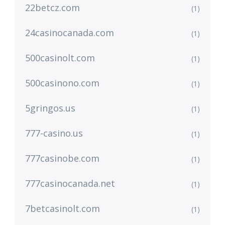
22betcz.com
(1)
24casinocanada.com
(1)
500casinolt.com
(1)
500casinono.com
(1)
5gringos.us
(1)
777-casino.us
(1)
777casinobe.com
(1)
777casinocanada.net
(1)
7betcasinolt.com
(1)