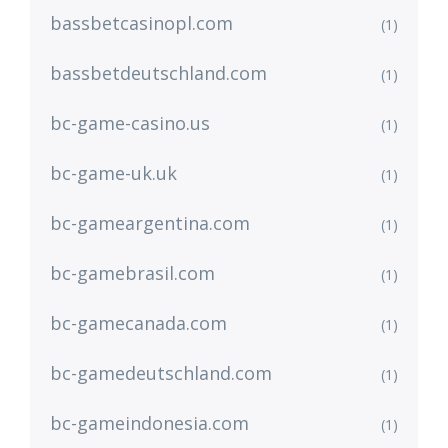
bassbetcasinopl.com
(1)
bassbetdeutschland.com
(1)
bc-game-casino.us
(1)
bc-game-uk.uk
(1)
bc-gameargentina.com
(1)
bc-gamebrasil.com
(1)
bc-gamecanada.com
(1)
bc-gamedeutschland.com
(1)
bc-gameindonesia.com
(1)