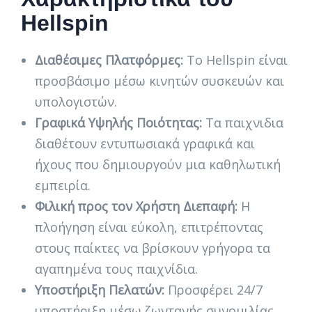
Hellspin
Διαθέσιμες Πλατφόρμες:
Το Hellspin είναι
προσβάσιμο μέσω κινητών συσκευών και
υπολογιστών.
Γραφικά Υψηλής Ποιότητας:
Τα παιχνιδια
διαθέτουν εντυπωσιακά γραφικά και
ήχους που δημιουργούν μια καθηλωτική
εμπειρία.
Φιλική προς τον Χρήστη Διεπαφή:
Η
πλοήγηση είναι εύκολη, επιτρέποντας
στους παίκτες να βρίσκουν γρήγορα τα
αγαπημένα τους παιχνίδια.
Υποστήριξη Πελατών:
Προσφέρει 24/7
υποστήριξη μέσω ζωντανής συνομιλίας