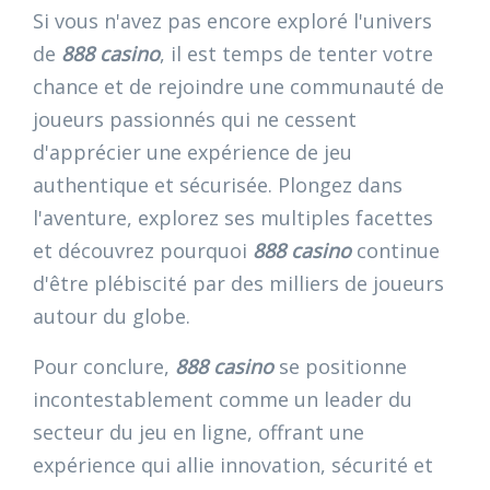
Si vous n'avez pas encore exploré l'univers
de
888 casino
, il est temps de tenter votre
chance et de rejoindre une communauté de
joueurs passionnés qui ne cessent
d'apprécier une expérience de jeu
authentique et sécurisée. Plongez dans
l'aventure, explorez ses multiples facettes
et découvrez pourquoi
888 casino
continue
d'être plébiscité par des milliers de joueurs
autour du globe.
Pour conclure,
888 casino
se positionne
incontestablement comme un leader du
secteur du jeu en ligne, offrant une
expérience qui allie innovation, sécurité et