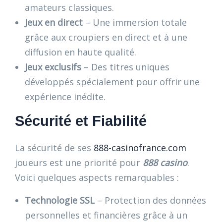
amateurs classiques.
Jeux en direct
– Une immersion totale
grâce aux croupiers en direct et à une
diffusion en haute qualité.
Jeux exclusifs
– Des titres uniques
développés spécialement pour offrir une
expérience inédite.
Sécurité et Fiabilité
La sécurité de ses
888-casinofrance.com
joueurs est une priorité pour
888 casino
.
Voici quelques aspects remarquables :
Technologie SSL
– Protection des données
personnelles et financières grâce à un