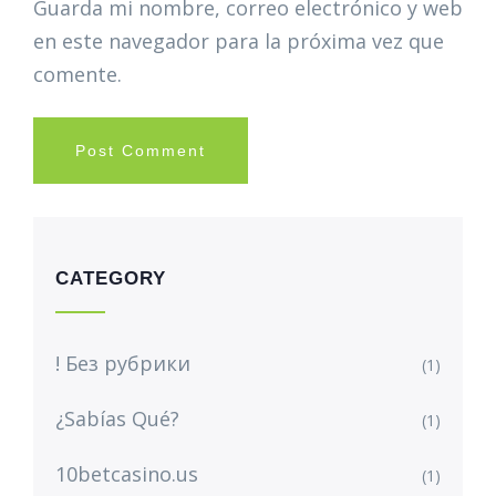
Guarda mi nombre, correo electrónico y web
en este navegador para la próxima vez que
comente.
CATEGORY
! Без рубрики
(1)
¿Sabías Qué?
(1)
10betcasino.us
(1)