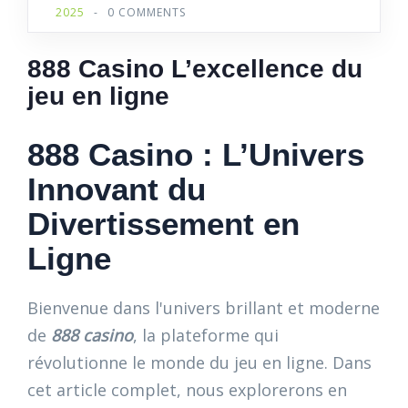
2025
-
0 COMMENTS
888 Casino L’excellence du
jeu en ligne
888 Casino : L’Univers
Innovant du
Divertissement en
Ligne
Bienvenue dans l'univers brillant et moderne
de
888 casino
, la plateforme qui
révolutionne le monde du jeu en ligne. Dans
cet article complet, nous explorerons en