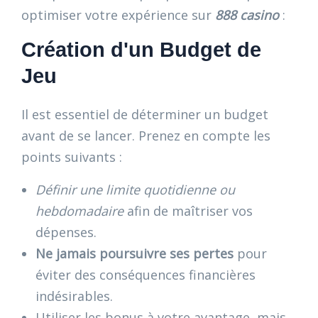
optimiser votre expérience sur
888 casino
:
Création d'un Budget de
Jeu
Il est essentiel de déterminer un budget
avant de se lancer. Prenez en compte les
points suivants :
Définir une limite quotidienne ou
hebdomadaire
afin de maîtriser vos
dépenses.
Ne jamais poursuivre ses pertes
pour
éviter des conséquences financières
indésirables.
Utiliser les bonus à votre avantage, mais