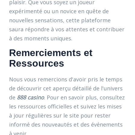
plaisir. Que vous soyez un joueur
expérimenté ou un novice en quête de
nouvelles sensations, cette plateforme
saura répondre à vos attentes et contribuer
à des moments uniques.
Remerciements et
Ressources
Nous vous remercions d'avoir pris le temps
de découvrir cet aperçu détaillé de l'univers
de
888 casino
. Pour en savoir plus, consultez
les ressources officielles et suivez les mises
à jour régulières sur le site pour rester
informé des nouveautés et des événements
à venir.