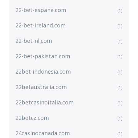
22-bet-espana.com
(1)
22-bet-ireland.com
(1)
22-bet-nl.com
(1)
22-bet-pakistan.com
(1)
22bet-indonesia.com
(1)
22betaustralia.com
(1)
22betcasinoitalia.com
(1)
22betcz.com
(1)
24casinocanada.com
(1)