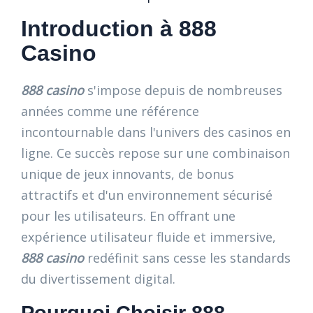
Introduction à 888
Casino
888 casino
s'impose depuis de nombreuses
années comme une référence
incontournable dans l'univers des casinos en
ligne. Ce succès repose sur une combinaison
unique de jeux innovants, de bonus
attractifs et d'un environnement sécurisé
pour les utilisateurs. En offrant une
expérience utilisateur fluide et immersive,
888 casino
redéfinit sans cesse les standards
du divertissement digital.