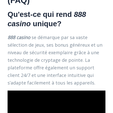
(FAQ)
Qu'est-ce qui rend
888
casino
unique?
888 casino
se démarque par sa vaste
sélection de jeux, ses bonus généreux et un
niveau de sécurité exemplaire grâce à une
technologie de cryptage de pointe. La
plateforme offre également un support
client 24/7 et une interface intuitive qui
s’adapte facilement à tous les appareils.