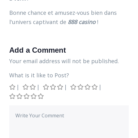
Bonne chance et amusez-vous bien dans
l'univers captivant de
888 casino
!
Add a Comment
Your email address will not be published.
What is it like to Post?