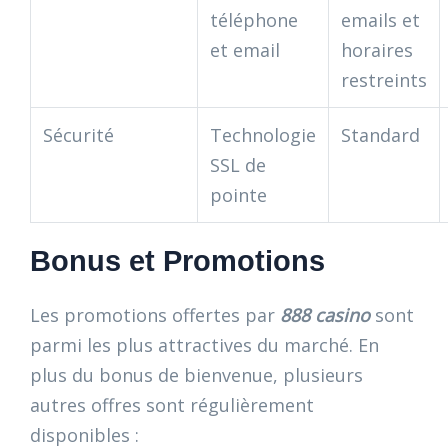
téléphone
emails et
et email
horaires
restreints
Sécurité
Technologie
Standard
SSL de
pointe
Bonus et Promotions
Les promotions offertes par
888 casino
sont
parmi les plus attractives du marché. En
plus du bonus de bienvenue, plusieurs
autres offres sont régulièrement
disponibles :