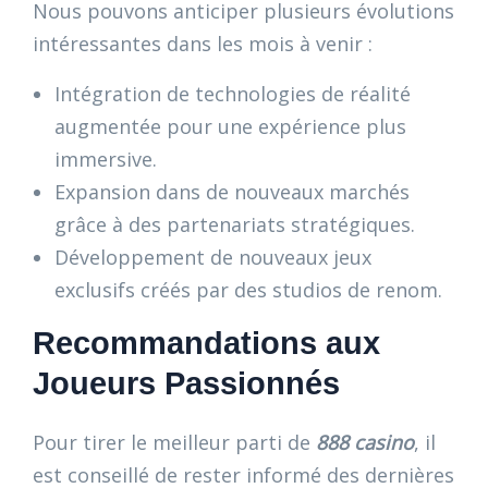
Nous pouvons anticiper plusieurs évolutions
intéressantes dans les mois à venir :
Intégration de technologies de réalité
augmentée pour une expérience plus
immersive.
Expansion dans de nouveaux marchés
grâce à des partenariats stratégiques.
Développement de nouveaux jeux
exclusifs créés par des studios de renom.
Recommandations aux
Joueurs Passionnés
Pour tirer le meilleur parti de
888 casino
, il
est conseillé de rester informé des dernières