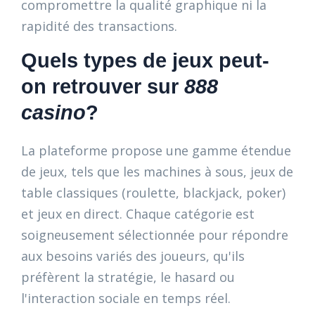
compromettre la qualité graphique ni la
rapidité des transactions.
Quels types de jeux peut-
on retrouver sur
888
casino
?
La plateforme propose une gamme étendue
de jeux, tels que les machines à sous, jeux de
table classiques (roulette, blackjack, poker)
et jeux en direct. Chaque catégorie est
soigneusement sélectionnée pour répondre
aux besoins variés des joueurs, qu'ils
préfèrent la stratégie, le hasard ou
l'interaction sociale en temps réel.