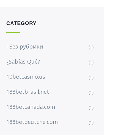
CATEGORY
! Без рубрики
(1)
¿Sabías Qué?
(1)
10betcasino.us
(1)
188betbrasil.net
(1)
188betcanada.com
(1)
188betdeutche.com
(1)