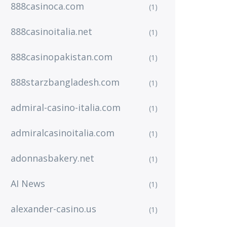
888casinoca.com
(1)
888casinoitalia.net
(1)
888casinopakistan.com
(1)
888starzbangladesh.com
(1)
admiral-casino-italia.com
(1)
admiralcasinoitalia.com
(1)
adonnasbakery.net
(1)
AI News
(1)
alexander-casino.us
(1)