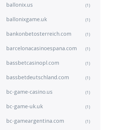
ballonix.us
(1)
ballonixgame.uk
(1)
bankonbetosterreich.com
(1)
barcelonacasinoespana.com
(1)
bassbetcasinopl.com
(1)
bassbetdeutschland.com
(1)
bc-game-casino.us
(1)
bc-game-uk.uk
(1)
bc-gameargentina.com
(1)