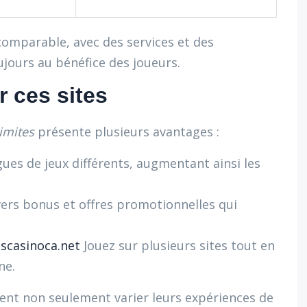
 comparable, avec des services et des
jours au bénéfice des joueurs.
 ces sites
imites
présente plusieurs avantages :
ues de jeux différents, augmentant ainsi les
vers bonus et offres promotionnelles qui
sscasinoca.net
Jouez sur plusieurs sites tout en
ne.
uvent non seulement varier leurs expériences de