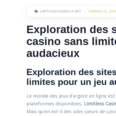
LIMITLESSCASINOCA.NET
-
FEBRERO 8, 202
Exploration des 
casino sans limit
audacieux
Exploration des site
limites pour un jeu 
Le monde des jeux d’argent en ligne est
plateformes disponibles,
Limitless Casi
Mais qu’en est-il des
sites sœurs de casi