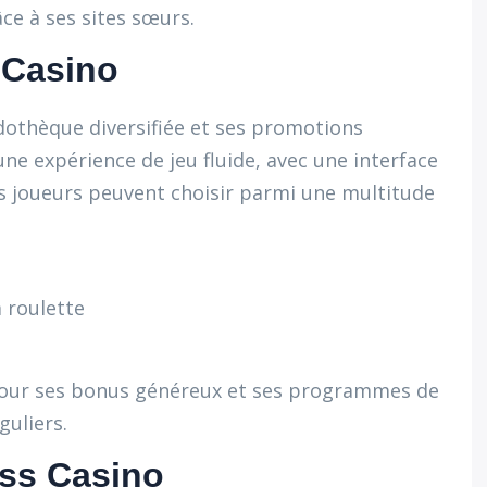
ce à ses sites sœurs.
 Casino
dothèque diversifiée et ses promotions
une expérience de jeu fluide, avec une interface
 Les joueurs peuvent choisir parmi une multitude
a roulette
pour ses bonus généreux et ses programmes de
guliers.
ess Casino