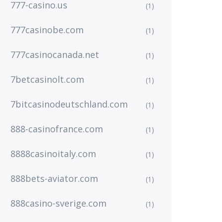
777-casino.us
(1)
777casinobe.com
(1)
777casinocanada.net
(1)
7betcasinolt.com
(1)
7bitcasinodeutschland.com
(1)
888-casinofrance.com
(1)
8888casinoitaly.com
(1)
888bets-aviator.com
(1)
888casino-sverige.com
(1)