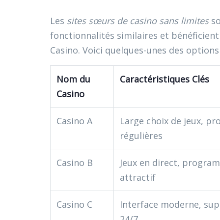
Les
sites sœurs de casino sans limites
so
fonctionnalités similaires et bénéficient
Casino. Voici quelques-unes des options 
Nom du
Caractéristiques Clés
Casino
Casino A
Large choix de jeux, p
régulières
Casino B
Jeux en direct, progra
attractif
Casino C
Interface moderne, sup
24/7