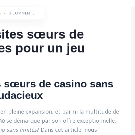
6
-
0 COMMENTS
sites sœurs de
es pour un jeu
s sœurs de casino sans
audacieux
 en pleine expansion, et parmi la multitude de
no
se démarque par son offre exceptionnelle.
no sans limites
? Dans cet article, nous