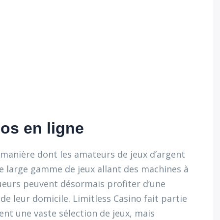
os en ligne
a manière dont les amateurs de jeux d’argent
ne large gamme de jeux allant des machines à
oueurs peuvent désormais profiter d’une
e leur domicile. Limitless Casino fait partie
nt une vaste sélection de jeux, mais