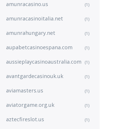
amunracasino.us
(1)
amunracasinoitalia.net
(1)
amunrahungary.net
(1)
aupabetcasinoespana.com
(1)
aussieplaycasinoaustralia.com
(1)
avantgardecasinouk.uk
(1)
aviamasters.us
(1)
aviatorgame.org.uk
(1)
aztecfireslot.us
(1)