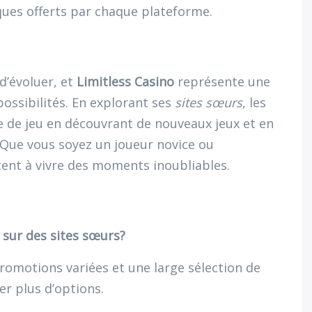
iques offerts par chaque plateforme.
d’évoluer, et
Limitless Casino
représente une
possibilités. En explorant ses
sites sœurs
, les
e de jeu en découvrant de nouveaux jeux et en
Que vous soyez un joueur novice ou
tent à vivre des moments inoubliables.
r sur des sites sœurs?
promotions variées et une large sélection de
er plus d’options.