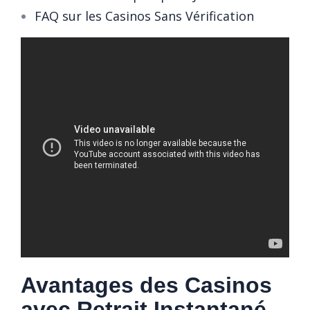
FAQ sur les Casinos Sans Vérification
Avantages des Casinos
avec Retrait Instantané