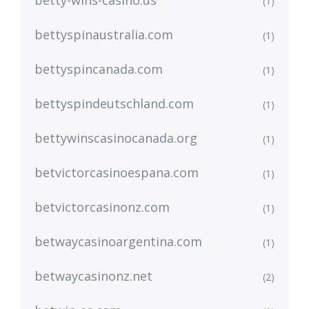
betty-wins-casino.us
(1)
bettyspinaustralia.com
(1)
bettyspincanada.com
(1)
bettyspindeutschland.com
(1)
bettywinscasinocanada.org
(1)
betvictorcasinoespana.com
(1)
betvictorcasinonz.com
(1)
betwaycasinoargentina.com
(1)
betwaycasinonz.net
(2)