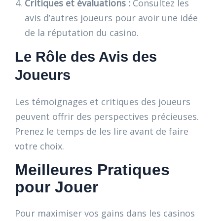
Critiques et évaluations :
Consultez les
avis d’autres joueurs pour avoir une idée
de la réputation du casino.
Le Rôle des Avis des
Joueurs
Les témoignages et critiques des joueurs
peuvent offrir des perspectives précieuses.
Prenez le temps de les lire avant de faire
votre choix.
Meilleures Pratiques
pour Jouer
Pour maximiser vos gains dans les casinos