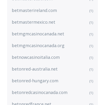
betmasterireland.com
(1)
betmastermexico.net
(1)
betmgmcasinocanada.net
(1)
betmgmcasinocanada.org
(1)
betnowcasinoitalia.com
(1)
betonred-australia.net
(1)
betonred-hungary.com
(1)
betonredcasinocanada.com
(1)
betonredfrance.net
(1)