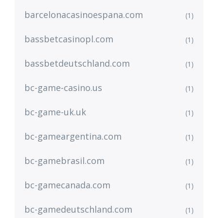
barcelonacasinoespana.com
(1)
bassbetcasinopl.com
(1)
bassbetdeutschland.com
(1)
bc-game-casino.us
(1)
bc-game-uk.uk
(1)
bc-gameargentina.com
(1)
bc-gamebrasil.com
(1)
bc-gamecanada.com
(1)
bc-gamedeutschland.com
(1)