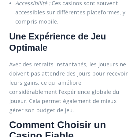
Accessibilité :
Ces casinos sont souvent
accessibles sur différentes plateformes, y
compris mobile.
Une Expérience de Jeu
Optimale
Avec des retraits instantanés, les joueurs ne
doivent pas attendre des jours pour recevoir
leurs gains, ce qui améliore
considérablement l’expérience globale du
joueur. Cela permet également de mieux
gérer son budget de jeu.
Comment Choisir un
Casino Fiable