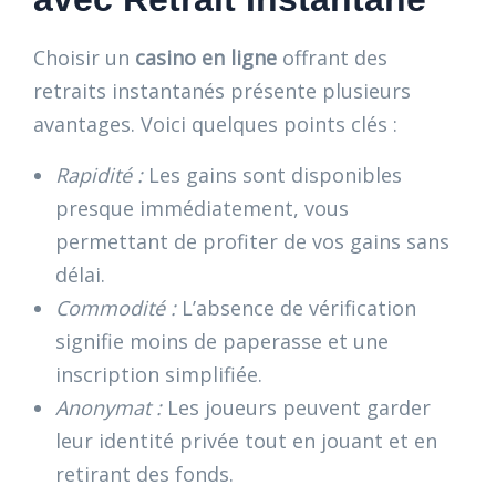
Choisir un
casino en ligne
offrant des
retraits instantanés présente plusieurs
avantages. Voici quelques points clés :
Rapidité :
Les gains sont disponibles
presque immédiatement, vous
permettant de profiter de vos gains sans
délai.
Commodité :
L’absence de vérification
signifie moins de paperasse et une
inscription simplifiée.
Anonymat :
Les joueurs peuvent garder
leur identité privée tout en jouant et en
retirant des fonds.