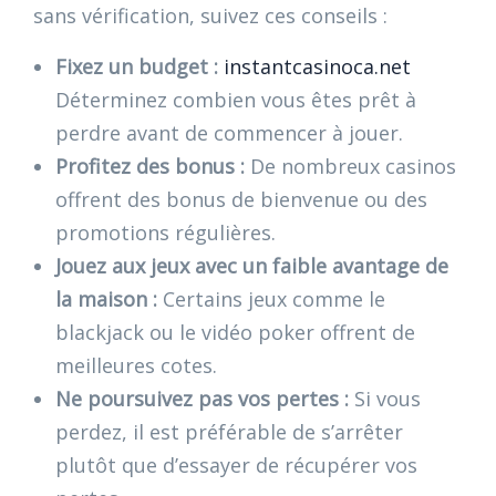
sans vérification, suivez ces conseils :
Fixez un budget :
instantcasinoca.net
Déterminez combien vous êtes prêt à
perdre avant de commencer à jouer.
Profitez des bonus :
De nombreux casinos
offrent des bonus de bienvenue ou des
promotions régulières.
Jouez aux jeux avec un faible avantage de
la maison :
Certains jeux comme le
blackjack ou le vidéo poker offrent de
meilleures cotes.
Ne poursuivez pas vos pertes :
Si vous
perdez, il est préférable de s’arrêter
plutôt que d’essayer de récupérer vos