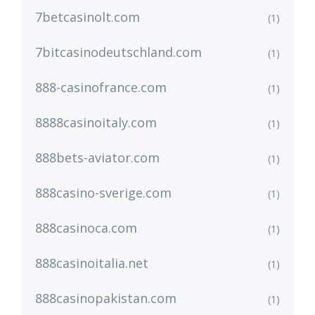
7betcasinolt.com
(1)
7bitcasinodeutschland.com
(1)
888-casinofrance.com
(1)
8888casinoitaly.com
(1)
888bets-aviator.com
(1)
888casino-sverige.com
(1)
888casinoca.com
(1)
888casinoitalia.net
(1)
888casinopakistan.com
(1)