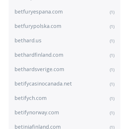
betfuryespana.com
(1)
betfurypolska.com
(1)
bethard.us
(1)
bethardfinland.com
(1)
bethardsverige.com
(1)
betifycasinocanada.net
(1)
betifych.com
(1)
betifynorway.com
(1)
betiniafinland.com
(1)