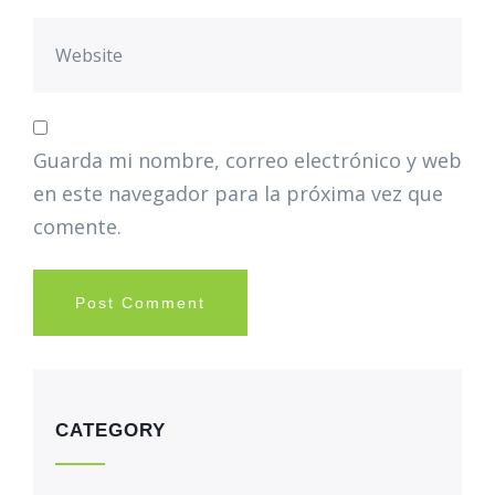
Guarda mi nombre, correo electrónico y web
en este navegador para la próxima vez que
comente.
CATEGORY