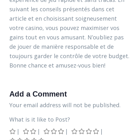
suivant les conseils présentés dans cet
article et en choisissant soigneusement
votre casino, vous pouvez maximiser vos
gains tout en vous amusant. N’oubliez pas
de jouer de manière responsable et de
toujours garder le contrôle de votre budget.
Bonne chance et amusez-vous bien!
Add a Comment
Your email address will not be published.
What is it like to Post?