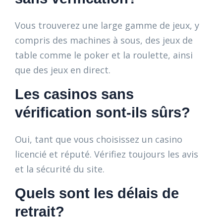
Vous trouverez une large gamme de jeux, y
compris des machines à sous, des jeux de
table comme le poker et la roulette, ainsi
que des jeux en direct.
Les casinos sans
vérification sont-ils sûrs?
Oui, tant que vous choisissez un casino
licencié et réputé. Vérifiez toujours les avis
et la sécurité du site.
Quels sont les délais de
retrait?