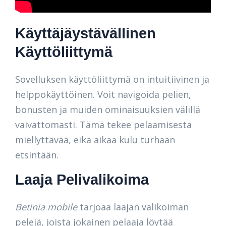
Käyttäjäystävällinen
Käyttöliittymä
Sovelluksen käyttöliittymä on intuitiivinen ja
helppokäyttöinen. Voit navigoida pelien,
bonusten ja muiden ominaisuuksien välillä
vaivattomasti. Tämä tekee pelaamisesta
miellyttävää, eikä aikaa kulu turhaan
etsintään.
Laaja Pelivalikoima
Betinia mobile
tarjoaa laajan valikoiman
pelejä, joista jokainen pelaaja löytää