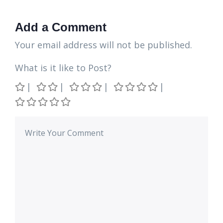
Add a Comment
Your email address will not be published.
What is it like to Post?