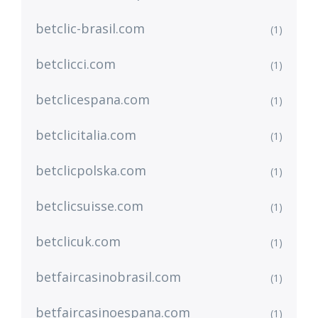
betclic-brasil.com
(1)
betclicci.com
(1)
betclicespana.com
(1)
betclicitalia.com
(1)
betclicpolska.com
(1)
betclicsuisse.com
(1)
betclicuk.com
(1)
betfaircasinobrasil.com
(1)
betfaircasinoespana.com
(1)