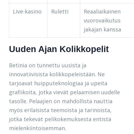
Live-kasino
Ruletti
Reaaliaikainen
vuorovaikutus
jakajan kanssa
Uuden Ajan Kolikkopelit
Betinia on tunnettu uusista ja
innovatiivisista kolikkopeleistään. Ne
tarjoavat huipputeknologiaa ja upeita
grafiikoita, jotka vievät pelaamisen uudelle
tasolle. Pelaajien on mahdollista nauttia
myös erilaisista teemoista ja tarinoista,
jotka tekevät pelikokemuksesta entistä
mielenkiintoisemman.