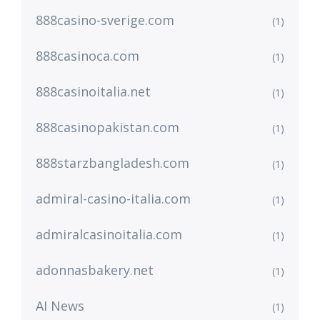
888casino-sverige.com
(1)
888casinoca.com
(1)
888casinoitalia.net
(1)
888casinopakistan.com
(1)
888starzbangladesh.com
(1)
admiral-casino-italia.com
(1)
admiralcasinoitalia.com
(1)
adonnasbakery.net
(1)
AI News
(1)