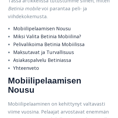
Tässä artikkelissa tutustumme siihen, miten
Betinia mobile
voi parantaa peli- ja
viihdekokemusta.
Mobiilipelaamisen Nousu
Miksi Valita Betinia Mobiilina?
Pelivalikoima Betinia Mobiilissa
Maksutavat ja Turvallisuus
Asiakaspalvelu Betiniassa
Yhteenveto
Mobiilipelaamisen
Nousu
Mobiilipelaaminen on kehittynyt valtavasti
viime vuosina. Pelaajat arvostavat enemmän