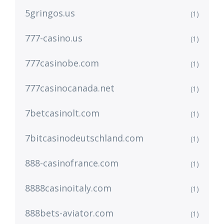
5gringos.us
(1)
777-casino.us
(1)
777casinobe.com
(1)
777casinocanada.net
(1)
7betcasinolt.com
(1)
7bitcasinodeutschland.com
(1)
888-casinofrance.com
(1)
8888casinoitaly.com
(1)
888bets-aviator.com
(1)