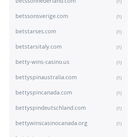
betssonnederland.com
(1)
betssonsverige.com
(1)
betstarses.com
(1)
betstarsitaly.com
(1)
betty-wins-casino.us
(1)
bettyspinaustralia.com
(1)
bettyspincanada.com
(1)
bettyspindeutschland.com
(1)
bettywinscasinocanada.org
(1)