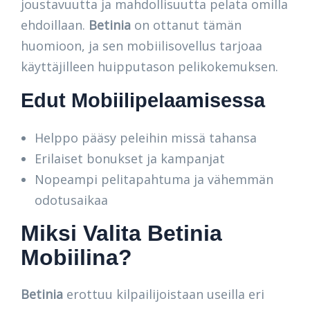
joustavuutta ja mahdollisuutta pelata omilla
ehdoillaan.
Betinia
on ottanut tämän
huomioon, ja sen mobiilisovellus tarjoaa
käyttäjilleen huipputason pelikokemuksen.
Edut Mobiilipelaamisessa
Helppo pääsy peleihin missä tahansa
Erilaiset bonukset ja kampanjat
Nopeampi pelitapahtuma ja vähemmän
odotusaikaa
Miksi Valita Betinia
Mobiilina?
Betinia
erottuu kilpailijoistaan useilla eri