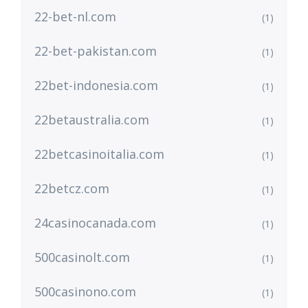
22-bet-nl.com
(1)
22-bet-pakistan.com
(1)
22bet-indonesia.com
(1)
22betaustralia.com
(1)
22betcasinoitalia.com
(1)
22betcz.com
(1)
24casinocanada.com
(1)
500casinolt.com
(1)
500casinono.com
(1)