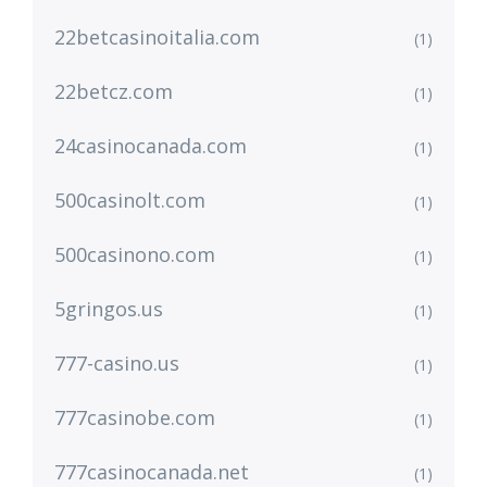
22betcasinoitalia.com
(1)
22betcz.com
(1)
24casinocanada.com
(1)
500casinolt.com
(1)
500casinono.com
(1)
5gringos.us
(1)
777-casino.us
(1)
777casinobe.com
(1)
777casinocanada.net
(1)