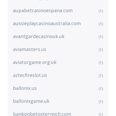
aupabetcasinoespana.com
(1)
aussieplaycasinoaustralia.com
(1)
avantgardecasinouk.uk
(1)
aviamasters.us
(1)
aviatorgame.org.uk
(1)
aztecfireslot.us
(1)
ballonix.us
(1)
ballonixgame.uk
(1)
bankonbetosterreich.com
(1)