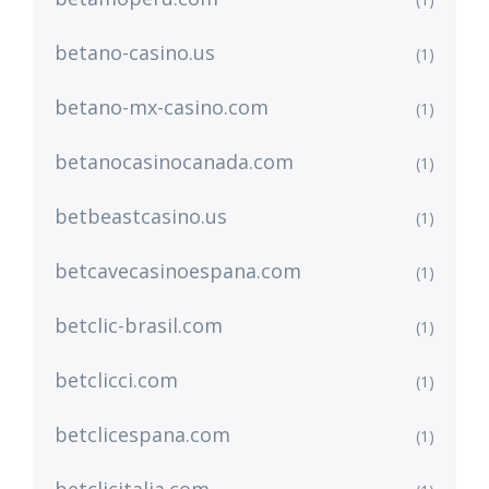
betano-casino.us
(1)
betano-mx-casino.com
(1)
betanocasinocanada.com
(1)
betbeastcasino.us
(1)
betcavecasinoespana.com
(1)
betclic-brasil.com
(1)
betclicci.com
(1)
betclicespana.com
(1)