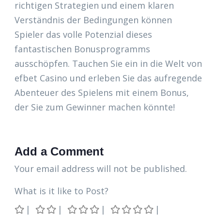
richtigen Strategien und einem klaren
Verständnis der Bedingungen können
Spieler das volle Potenzial dieses
fantastischen Bonusprogramms
ausschöpfen. Tauchen Sie ein in die Welt von
efbet Casino und erleben Sie das aufregende
Abenteuer des Spielens mit einem Bonus,
der Sie zum Gewinner machen könnte!
Add a Comment
Your email address will not be published.
What is it like to Post?