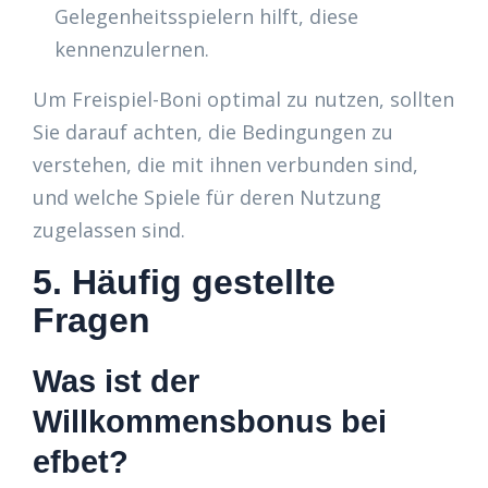
Gelegenheitsspielern hilft, diese
kennenzulernen.
Um Freispiel-Boni optimal zu nutzen, sollten
Sie darauf achten, die Bedingungen zu
verstehen, die mit ihnen verbunden sind,
und welche Spiele für deren Nutzung
zugelassen sind.
5. Häufig gestellte
Fragen
Was ist der
Willkommensbonus bei
efbet?