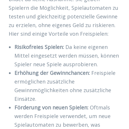
Spielern die Möglichkeit, Spielautomaten zu
testen und gleichzeitig potenzielle Gewinne
zu erzielen, ohne eigenes Geld zu riskieren.
Hier sind einige Vorteile von Freispielen:
Risikofreies Spielen:
Da keine eigenen
Mittel eingesetzt werden müssen, können
Spieler neue Spiele ausprobieren.
Erhöhung der Gewinnchancen:
Freispiele
ermöglichen zusätzliche
Gewinnmöglichkeiten ohne zusätzliche
Einsätze.
Förderung von neuen Spielen:
Oftmals
werden Freispiele verwendet, um neue
Spielautomaten zu bewerben, was