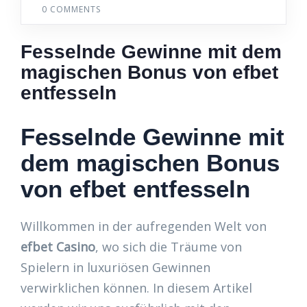
0 COMMENTS
Fesselnde Gewinne mit dem
magischen Bonus von efbet
entfesseln
Fesselnde Gewinne mit
dem magischen Bonus
von efbet entfesseln
Willkommen in der aufregenden Welt von
efbet Casino
, wo sich die Träume von
Spielern in luxuriösen Gewinnen
verwirklichen können. In diesem Artikel