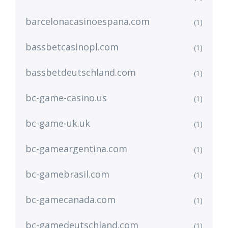
barcelonacasinoespana.com
(1)
bassbetcasinopl.com
(1)
bassbetdeutschland.com
(1)
bc-game-casino.us
(1)
bc-game-uk.uk
(1)
bc-gameargentina.com
(1)
bc-gamebrasil.com
(1)
bc-gamecanada.com
(1)
bc-gamedeutschland.com
(1)