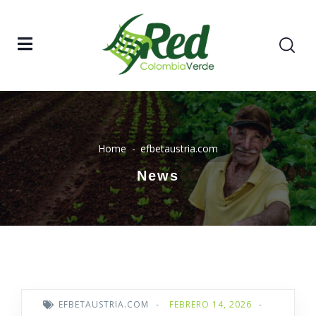
Home
efbetaustria.com
News
EFBETAUSTRIA.COM
-
FEBRERO 14, 2026
-