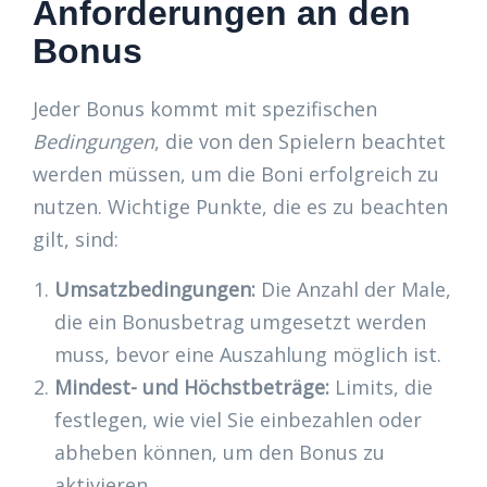
Anforderungen an den
Bonus
Jeder Bonus kommt mit spezifischen
Bedingungen
, die von den Spielern beachtet
werden müssen, um die Boni erfolgreich zu
nutzen. Wichtige Punkte, die es zu beachten
gilt, sind:
Umsatzbedingungen:
Die Anzahl der Male,
die ein Bonusbetrag umgesetzt werden
muss, bevor eine Auszahlung möglich ist.
Mindest- und Höchstbeträge:
Limits, die
festlegen, wie viel Sie einbezahlen oder
abheben können, um den Bonus zu
aktivieren.