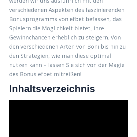
werden wir uns ausführlich mit den
verschiedenen Aspekten des faszinierenden
Bonusprogramms von efbet befassen, das
Spielern die Möglichkeit bietet, ihre
Gewinnchancen erheblich zu steigern. Von
den verschiedenen Arten von Boni bis hin zu
den Strategien, wie man diese optimal
nutzen kann – lassen Sie sich von der Magie
des Bonus efbet mitreißen!
Inhaltsverzeichnis