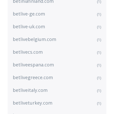
betiniafinland.com
(1)
betlive-ge.com
(1)
betlive-uk.com
(1)
betlivebelgium.com
(1)
betlivecs.com
(1)
betliveespana.com
(1)
betlivegreece.com
(1)
betliveitaly.com
(1)
betliveturkey.com
(1)