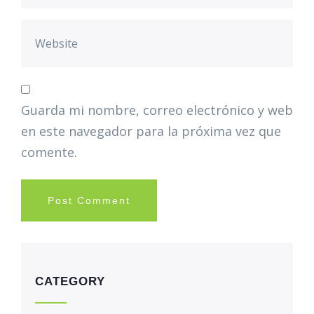
Guarda mi nombre, correo electrónico y web
en este navegador para la próxima vez que
comente.
CATEGORY