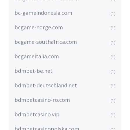
bc-gameindonesia.com
(1)
bcgame-norge.com
(1)
bcgame-southafrica.com
(1)
bcgameitalia.com
(1)
bdmbet-be.net
(1)
bdmbet-deutschland.net
(1)
bdmbetcasino-ro.com
(1)
bdmbetcasino.vip
(1)
bdmbetcasinopolska.com
(1)