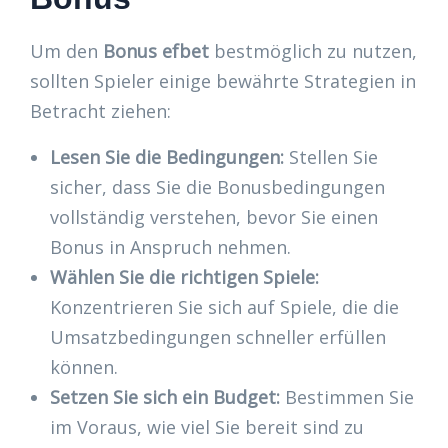
Um den
Bonus efbet
bestmöglich zu nutzen,
sollten Spieler einige bewährte Strategien in
Betracht ziehen:
Lesen Sie die Bedingungen:
Stellen Sie
sicher, dass Sie die Bonusbedingungen
vollständig verstehen, bevor Sie einen
Bonus in Anspruch nehmen.
Wählen Sie die richtigen Spiele:
Konzentrieren Sie sich auf Spiele, die die
Umsatzbedingungen schneller erfüllen
können.
Setzen Sie sich ein Budget:
Bestimmen Sie
im Voraus, wie viel Sie bereit sind zu